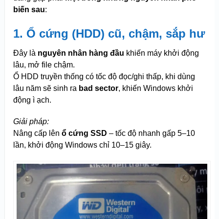
biến sau
:
1. Ổ cứng (HDD) cũ, chậm, sắp hư
Đây là
nguyên nhân hàng đầu
khiến máy khởi động
lâu, mở file chậm.
Ổ HDD truyền thống có tốc độ đọc/ghi thấp, khi dùng
lâu năm sẽ sinh ra
bad sector
, khiến Windows khởi
động ì ạch.
Giải pháp:
Nâng cấp lên
ổ cứng SSD
– tốc độ nhanh gấp 5–10
lần, khởi động Windows chỉ 10–15 giây.