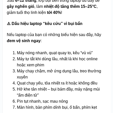
Sau
6–12 tháng
, lớp bụi bên trong laptop đủ dày để
gây nghẽn gió
, làm
nhiệt độ tăng thêm 15–25°C
,
giảm tuổi thọ linh kiện
tới 40%
!
⚠️ Dấu hiệu laptop “kêu cứu” vì bụi bẩn
Nếu laptop của bạn có những biểu hiện sau đây, hãy
đem vệ sinh ngay
:
Máy nóng nhanh, quạt quay to, kêu “vù vù”
Máy tự tắt khi dùng lâu, nhất là khi học online
hoặc xem phim
Máy chạy chậm, mở ứng dụng lâu, treo thường
xuyên
Quạt chạy yếu, tỏa nhiệt ra ít hoặc không đều
Hở khe tản nhiệt – bụi bám đầy, máy nặng mùi
“ẩm điện tử”
Pin tụt nhanh, sạc mau nóng
Màn hình, bàn phím dính bụi, ố bẩn, phím kẹt