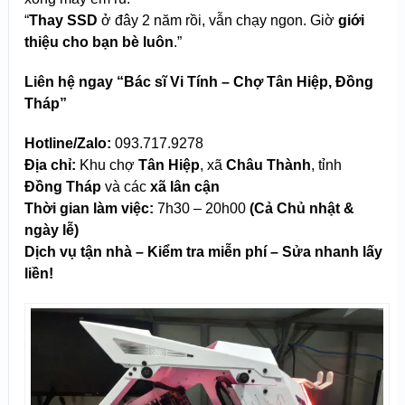
“
Thay SSD
ở đây 2 năm rồi, vẫn chạy ngon. Giờ
giới
thiệu cho bạn bè luôn
.”
Liên hệ ngay “Bác sĩ Vi Tính – Chợ Tân Hiệp, Đồng
Tháp”
Hotline/Zalo:
093.717.9278
Địa chỉ:
Khu chợ
Tân Hiệp
, xã
Châu Thành
, tỉnh
Đồng Tháp
và các
xã lân cận
Thời gian làm việc:
7h30 – 20h00
(Cả Chủ nhật &
ngày lễ)
Dịch vụ tận nhà – Kiểm tra miễn phí – Sửa nhanh lấy
liền!