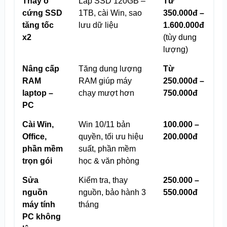
Thay ổ
Lắp SSD 120GB –
Từ
cứng SSD
1TB, cài Win, sao
350.000đ –
tăng tốc
lưu dữ liệu
1.600.000đ
x2
(tùy dung
lượng)
Nâng cấp
Tăng dung lượng
Từ
RAM
RAM giúp máy
250.000đ –
laptop –
chạy mượt hơn
750.000đ
PC
Cài Win,
Win 10/11 bản
100.000 –
Office,
quyền, tối ưu hiệu
200.000đ
phần mềm
suất, phần mềm
trọn gói
học & văn phòng
Sửa
Kiểm tra, thay
250.000 –
nguồn
nguồn, bảo hành 3
550.000đ
máy tính
tháng
PC không