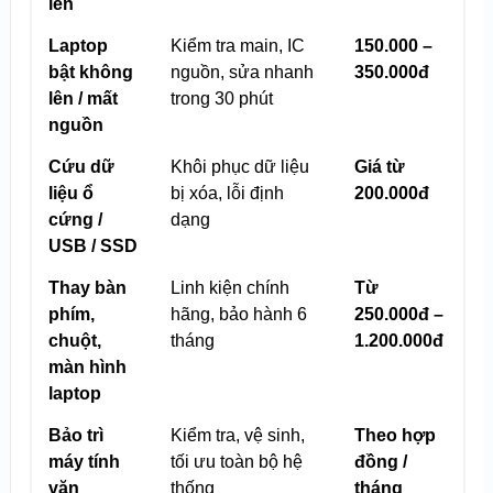
lên
Laptop
Kiểm tra main, IC
150.000 –
bật không
nguồn, sửa nhanh
350.000đ
lên / mất
trong 30 phút
nguồn
Cứu dữ
Khôi phục dữ liệu
Giá từ
liệu ổ
bị xóa, lỗi định
200.000đ
cứng /
dạng
USB / SSD
Thay bàn
Linh kiện chính
Từ
phím,
hãng, bảo hành 6
250.000đ –
chuột,
tháng
1.200.000đ
màn hình
laptop
Bảo trì
Kiểm tra, vệ sinh,
Theo hợp
máy tính
tối ưu toàn bộ hệ
đồng /
văn
thống
tháng