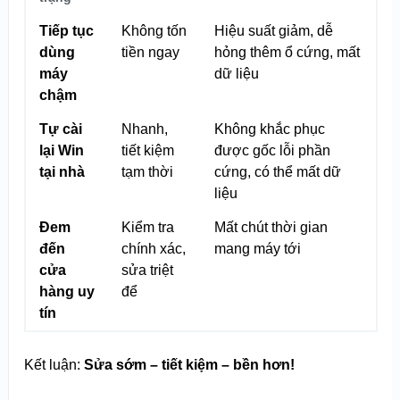
Tiếp tục
Không tốn
Hiệu suất giảm, dễ
dùng
tiền ngay
hỏng thêm ổ cứng, mất
máy
dữ liệu
chậm
Tự cài
Nhanh,
Không khắc phục
lại Win
tiết kiệm
được gốc lỗi phần
tại nhà
tạm thời
cứng, có thể mất dữ
liệu
Đem
Kiểm tra
Mất chút thời gian
đến
chính xác,
mang máy tới
cửa
sửa triệt
hàng uy
để
tín
Kết luận:
Sửa sớm – tiết kiệm – bền hơn!