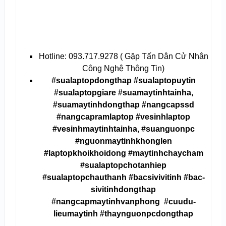
Hotline: 093.717.9278 ( Gặp Tấn Dân Cử Nhân
Công Nghệ Thông Tin)
#sualaptopdongthap #sualaptopuytin
#sualaptopgiare #suamaytinhtainha,
#suamaytinhdongthap #nangcapssd
#nangcapramlaptop #vesinhlaptop
#vesinhmaytinhtainha, #suanguonpc
#nguonmaytinhkhonglen
#laptopkhoikhoidong #maytinhchaycham
#sualaptopchotanhiep
#sualaptopchauthanh #bac­siv­ivitinh #bac­
siv­i­tinhdongthap
#nangcapmaytinhvanphong #cuudu­
lieumaytinh #thaynguonpcdongthap