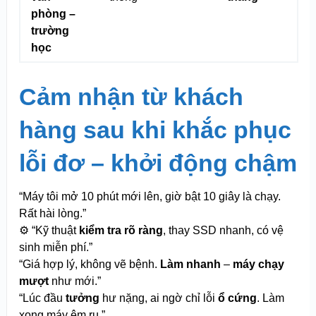
phòng –
trường
học
Cảm nhận từ khách
hàng sau khi khắc phục
lỗi đơ – khởi động chậm
“Máy tôi mở 10 phút mới lên, giờ bật 10 giây là chạy.
Rất hài lòng.”
⚙️ “Kỹ thuật
kiểm tra rõ ràng
, thay SSD nhanh, có vệ
sinh miễn phí.”
“Giá hợp lý, không vẽ bệnh.
Làm nhanh
–
máy chạy
mượt
như mới.”
“Lúc đầu
tưởng
hư nặng, ai ngờ chỉ lỗi
ổ cứng
. Làm
xong máy êm ru.”