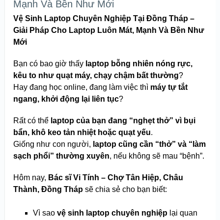
Mạnh Và Bền Như Mới
Vệ Sinh Laptop Chuyên Nghiệp Tại Đồng Tháp –
Giải Pháp Cho Laptop Luôn Mát, Mạnh Và Bền Như
Mới
Bạn có bao giờ thấy
laptop bỗng nhiên nóng rực,
kêu to như quạt máy, chạy chậm bất thường
?
Hay đang học online, đang làm việc thì
máy tự tắt
ngang, khởi động lại liên tục
?
Rất có thể
laptop của bạn đang “nghẹt thở” vì bụi
bẩn, khô keo tản nhiệt hoặc quạt yếu
.
Giống như con người,
laptop cũng cần “thở” và “làm
sạch phổi” thường xuyên
, nếu không sẽ mau “bệnh”.
Hôm nay,
Bác sĩ Vi Tính – Chợ Tân Hiệp, Châu
Thành, Đồng Tháp
sẽ chia sẻ cho bạn biết:
Vì sao
vệ sinh laptop chuyên nghiệp
lại quan