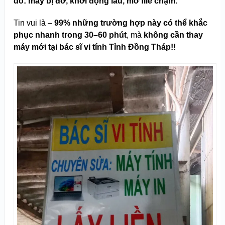
do: máy bị đơ, khởi động lâu, mở file chậm.
Tin vui là –
99% những trường hợp này có thể khắc
phục nhanh trong 30–60 phút
, mà
không cần thay
máy mới tạ
i bác sĩ vi tính Tỉnh Đồng Tháp!!