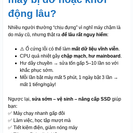
động lâu?
Nhiều người thường “chịu đựng” vì nghĩ máy chậm là
do máy cũ, nhưng thật ra
để lâu rất nguy hiểm
:
⚠️ Ổ cứng lỗi có thể làm
mất dữ liệu vĩnh viễn
.
CPU quá nhiệt gây
chập mạch, hư mainboard
.
Hư dây chuyền → sửa tốn gấp 5–10 lần so với
khắc phục sớm.
Mỗi lần bật máy mất 5 phút, 1 ngày bật 3 lần →
mất 1 tiếng/ngày!
Ngược lại,
sửa sớm – vệ sinh – nâng cấp SSD
giúp
bạn:
✅ Máy chạy nhanh gấp đôi
✅ Làm việc, học tập mượt mà
✅ Tiết kiệm điện, giảm nóng máy