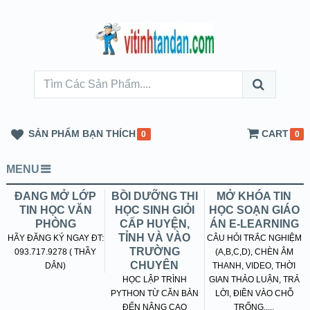
SẢN PHẨM BẠN THÍCH
CART
0
0
MENU
ĐANG MỞ LỚP
BỒI DƯỠNG THI
MỞ KHÓA TIN
TIN HỌC VĂN
HỌC SINH GIỎI
HỌC SOẠN GIÁO
PHÒNG
CẤP HUYỆN,
ÁN E-LEARNING
TỈNH VÀ VÀO
HÃY ĐĂNG KÝ NGAY ĐT:
CÂU HỎI TRẮC NGHIỆM
TRƯỜNG
093.717.9278 ( THẦY
(A,B,C,D), CHÈN ÂM
CHUYÊN
DÂN)
THANH, VIDEO, THỜI
HỌC LẬP TRÌNH
GIAN THẢO LUẬN, TRẢ
PYTHON TỪ CĂN BẢN
LỜI, ĐIỀN VÀO CHỖ
ĐẾN NÂNG CAO
TRỐNG.....