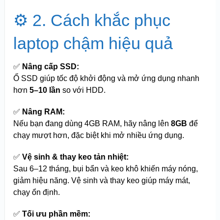
⚙️ 2. Cách khắc phục
laptop chậm hiệu quả
✅
Nâng cấp SSD:
Ổ SSD giúp tốc độ khởi động và mở ứng dụng nhanh
hơn
5–10 lần
so với HDD.
✅
Nâng RAM:
Nếu bạn đang dùng 4GB RAM, hãy nâng lên
8GB
để
chạy mượt hơn, đặc biệt khi mở nhiều ứng dụng.
✅
Vệ sinh & thay keo tản nhiệt:
Sau 6–12 tháng, bụi bẩn và keo khô khiến máy nóng,
giảm hiệu năng. Vệ sinh và thay keo giúp máy mát,
chạy ổn định.
✅
Tối ưu phần mềm: