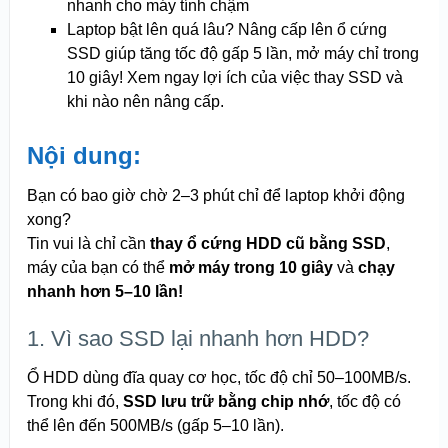
nhanh cho máy tính chậm
Laptop bật lên quá lâu? Nâng cấp lên ổ cứng
SSD giúp tăng tốc độ gấp 5 lần, mở máy chỉ trong
10 giây! Xem ngay lợi ích của việc thay SSD và
khi nào nên nâng cấp.
Nội dung:
Bạn có bao giờ chờ 2–3 phút chỉ để laptop khởi động
xong?
Tin vui là chỉ cần
thay ổ cứng HDD cũ bằng SSD
,
máy của bạn có thể
mở máy trong 10 giây
và
chạy
nhanh hơn 5–10 lần!
1. Vì sao SSD lại nhanh hơn HDD?
Ổ HDD dùng đĩa quay cơ học, tốc độ chỉ 50–100MB/s.
Trong khi đó,
SSD lưu trữ bằng chip nhớ
, tốc độ có
thể lên đến 500MB/s (gấp 5–10 lần).