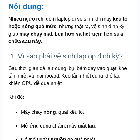
Nội dung:
Nhiều người chỉ đem laptop đi vệ sinh khi máy
kêu to
hoặc nóng quá mức
, nhưng thật ra, vệ sinh định kỳ
giúp
máy chạy mát, bền hơn và tiết kiệm tiền sửa
chữa sau này.
️ 1. Vì sao phải vệ sinh laptop định kỳ?
Sau thời gian dài sử dụng, bụi bám dày vào quạt, khe
tản nhiệt và mainboard. Keo tản nhiệt cũng khô lại,
khiến CPU dễ quá nhiệt.
Khi đó:
Máy chạy
nóng
, quạt kêu to.
Mở ứng dụng chậm, máy
giật lag
.
Có thể
tự tắt nguồn
do quá nhiệt.