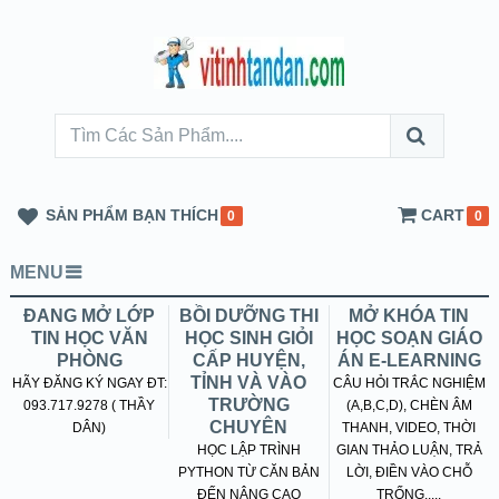
SẢN PHẨM BẠN THÍCH
CART
0
0
MENU
ĐANG MỞ LỚP
BỒI DƯỠNG THI
MỞ KHÓA TIN
TIN HỌC VĂN
HỌC SINH GIỎI
HỌC SOẠN GIÁO
PHÒNG
CẤP HUYỆN,
ÁN E-LEARNING
TỈNH VÀ VÀO
HÃY ĐĂNG KÝ NGAY ĐT:
CÂU HỎI TRẮC NGHIỆM
TRƯỜNG
093.717.9278 ( THẦY
(A,B,C,D), CHÈN ÂM
CHUYÊN
DÂN)
THANH, VIDEO, THỜI
HỌC LẬP TRÌNH
GIAN THẢO LUẬN, TRẢ
PYTHON TỪ CĂN BẢN
LỜI, ĐIỀN VÀO CHỖ
ĐẾN NÂNG CAO
TRỐNG.....