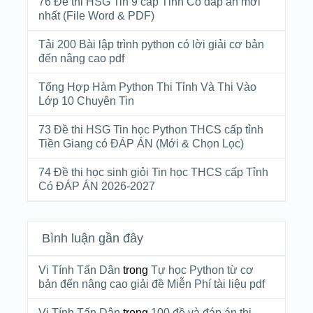
76 Đề thi HSG Tin 9 cấp Tỉnh Có đáp án mới
nhất (File Word & PDF)
Tải 200 Bài lập trình python có lời giải cơ bản
đến nâng cao pdf
Tổng Hợp Hàm Python Thi Tỉnh Và Thi Vào
Lớp 10 Chuyên Tin
73 Đề thi HSG Tin học Python THCS cấp tỉnh
Tiền Giang có ĐÁP ÁN (Mới & Chọn Lọc)
74 Đề thi học sinh giỏi Tin học THCS cấp Tỉnh
Có ĐÁP ÁN 2026-2027
Bình luận gần đây
Vi Tính Tấn Dân
trong
Tự học Python từ cơ
bản đến nâng cao giải đề Miễn Phí tài liệu pdf
Vi Tính Tấn Dân
trong
100 đề và đáp án thi