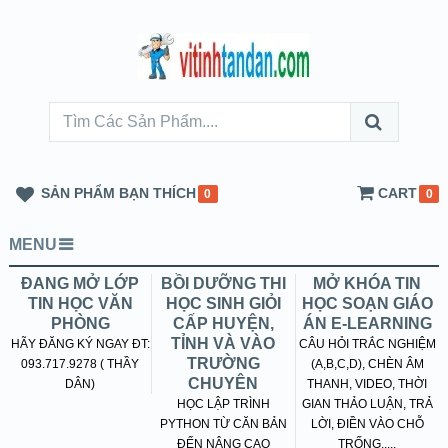
SẢN PHẨM BẠN THÍCH
CART
0
0
MENU
ĐANG MỞ LỚP
BỒI DƯỠNG THI
MỞ KHÓA TIN
TIN HỌC VĂN
HỌC SINH GIỎI
HỌC SOẠN GIÁO
PHÒNG
CẤP HUYỆN,
ÁN E-LEARNING
TỈNH VÀ VÀO
HÃY ĐĂNG KÝ NGAY ĐT:
CÂU HỎI TRẮC NGHIỆM
TRƯỜNG
093.717.9278 ( THẦY
(A,B,C,D), CHÈN ÂM
CHUYÊN
DÂN)
THANH, VIDEO, THỜI
HỌC LẬP TRÌNH
GIAN THẢO LUẬN, TRẢ
PYTHON TỪ CĂN BẢN
LỜI, ĐIỀN VÀO CHỖ
ĐẾN NÂNG CAO
TRỐNG.....