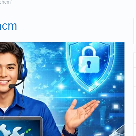
tphcm”
phcm