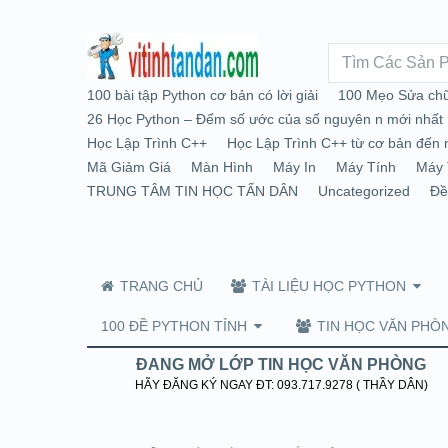
100 bài tập Python cơ bản có lời giải
100 Mẹo Sửa chữ
26 Học Python – Đếm số ước của số nguyên n mới nhất
Học Lập Trình C++
Học Lập Trình C++ từ cơ bản đến 
Mã Giảm Giá
Màn Hình
Máy In
Máy Tính
Máy 
TRUNG TÂM TIN HỌC TẤN DÂN
Uncategorized
Đề
TRANG CHỦ
TÀI LIỆU HỌC PYTHON
100 ĐỀ PYTHON TỈNH
TIN HỌC VĂN PHÒ
ĐANG MỞ LỚP TIN HỌC VĂN PHÒNG
HÃY ĐĂNG KÝ NGAY ĐT: 093.717.9278 ( THẦY DÂN)