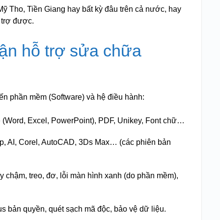
ỹ Tho, Tiền Giang hay bất kỳ đâu trên cả nước, hay
 trợ được.
hận hỗ trợ sửa chữa
đến phần mềm (Software) và hệ điều hành:
e (Word, Excel, PowerPoint), PDF, Unikey, Font chữ…
, AI, Corel, AutoCAD, 3Ds Max… (các phiên bản
 chậm, treo, đơ, lỗi màn hình xanh (do phần mềm),
s bản quyền, quét sạch mã độc, bảo vệ dữ liệu.