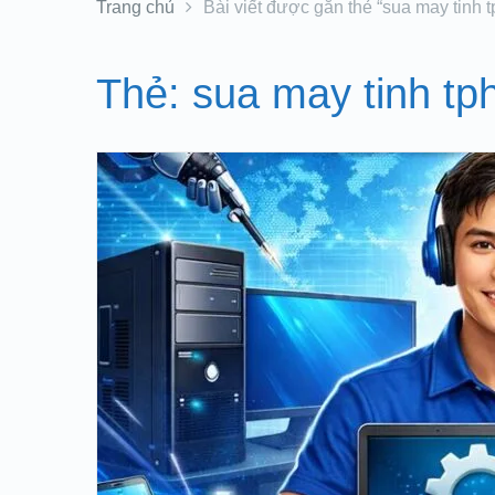
Trang chủ
Bài viết được gắn thẻ “sua may tinh 
Thẻ:
sua may tinh t