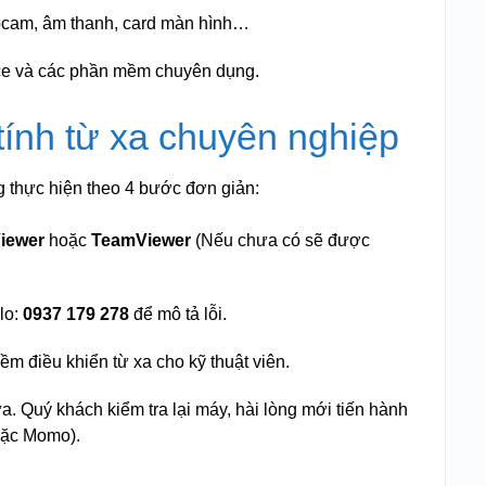
bcam, âm thanh, card màn hình…
ce và các phần mềm chuyên dụng.
tính từ xa chuyên nghiệp
g thực hiện theo 4 bước đơn giản:
Viewer
hoặc
TeamViewer
(Nếu chưa có sẽ được
lo:
0937 179 278
để mô tả lỗi.
m điều khiển từ xa cho kỹ thuật viên.
a. Quý khách kiểm tra lại máy, hài lòng mới tiến hành
oặc Momo).