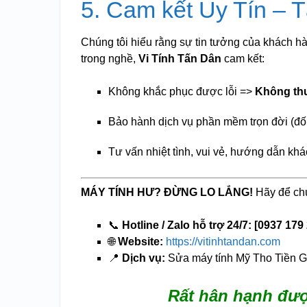
5. Cam kết Uy Tín – 
Chúng tôi hiểu rằng sự tin tưởng của khách hà
trong nghề,
Vi Tính Tấn Dân
cam kết:
Không khắc phục được lỗi =>
Không thu
Bảo hành dịch vụ phần mềm trọn đời (đối 
Tư vấn nhiệt tình, vui vẻ, hướng dẫn kh
MÁY TÍNH HƯ? ĐỪNG LO LẮNG!
Hãy để chú
📞
Hotline / Zalo hỗ trợ 24/7:
[0937 179
🌐
Website:
https://vitinhtandan.com
📍
Dịch vụ:
Sửa máy tính Mỹ Tho Tiền G
Rất hân hạnh đượ