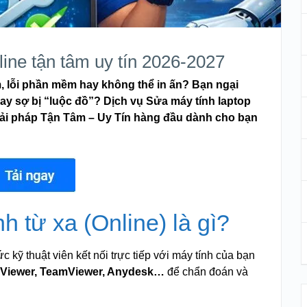
line tận tâm uy tín 2026-2027
m, lỗi phần mềm hay không thể in ấn? Bạn ngại
y sợ bị “luộc đồ”? Dịch vụ Sửa máy tính laptop
giải pháp Tận Tâm – Uy Tín hàng đầu dành cho bạn
h từ xa (Online) là gì?
c kỹ thuật viên kết nối trực tiếp với máy tính của bạn
aViewer, TeamViewer, Anydesk…
để chẩn đoán và