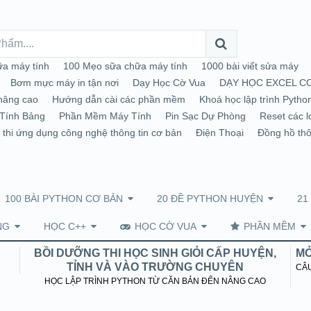
a máy tính
100 Mẹo sữa chữa máy tính
1000 bài viết sửa máy
Bơm mực máy in tận nơi
Dạy Học Cờ Vua
DẠY HỌC EXCEL C
nâng cao
Hướng dẫn cài các phần mềm
Khoá học lập trình Pytho
Tính Bảng
Phần Mềm Máy Tính
Pin Sạc Dự Phòng
Reset các l
 thi ứng dụng công nghệ thông tin cơ bản
Điện Thoại
Đồng hồ th
100 BÀI PYTHON CƠ BẢN
20 ĐỀ PYTHON HUYỆN
21
NG
HỌC C++
HỌC CỜ VUA
PHẦN MỀM
BỒI DƯỠNG THI HỌC SINH GIỎI CẤP HUYỆN,
MỞ
TỈNH VÀ VÀO TRƯỜNG CHUYÊN
CÂU
HỌC LẬP TRÌNH PYTHON TỪ CĂN BẢN ĐẾN NÂNG CAO