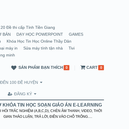
20 Đề thi cấp Tỉnh Tiền Giang
Ơ BẢN
DẠY HỌC POWERPOINT
GAMES
n
Khóa Học Tin Học Online Thầy Dân
oại máy in
Sửa máy tính tận nhà
Tivi
ông minh
SẢN PHẨM BẠN THÍCH
CART
0
0
 ĐẾN 100 ĐỀ HUYỆN
ĐĂNG KÝ
 KHÓA TIN HỌC SOẠN GIÁO ÁN E-LEARNING
 HỎI TRẮC NGHIỆM (A,B,C,D), CHÈN ÂM THANH, VIDEO, THỜI
GIAN THẢO LUẬN, TRẢ LỜI, ĐIỀN VÀO CHỖ TRỐNG.....