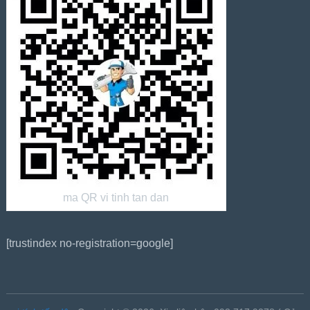
ma QR vi tinh tan dan
[trustindex no-registration=google]