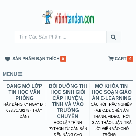
SẢN PHẨM BẠN THÍCH
CART
0
0
MENU
ĐANG MỞ LỚP
BỒI DƯỠNG THI
MỞ KHÓA TIN
TIN HỌC VĂN
HỌC SINH GIỎI
HỌC SOẠN GIÁO
PHÒNG
CẤP HUYỆN,
ÁN E-LEARNING
TỈNH VÀ VÀO
HÃY ĐĂNG KÝ NGAY ĐT:
CÂU HỎI TRẮC NGHIỆM
TRƯỜNG
093.717.9278 ( THẦY
(A,B,C,D), CHÈN ÂM
CHUYÊN
DÂN)
THANH, VIDEO, THỜI
HỌC LẬP TRÌNH
GIAN THẢO LUẬN, TRẢ
PYTHON TỪ CĂN BẢN
LỜI, ĐIỀN VÀO CHỖ
ĐẾN NÂNG CAO
TRỐNG.....