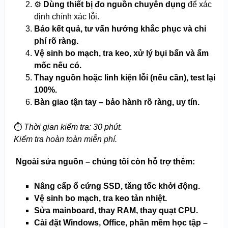
⚙️
Dùng thiết bị đo nguồn chuyên dụng
để xác
định chính xác lỗi.
Báo kết quả, tư vấn hướng khắc phục và chi
phí rõ ràng.
Vệ sinh bo mạch, tra keo, xử lý bụi bẩn và ẩm
mốc nếu có.
Thay nguồn hoặc linh kiện lỗi (nếu cần), test lại
100%.
Bàn giao tận tay – bảo hành rõ ràng, uy tín.
⏱️
Thời gian kiểm tra: 30 phút.
Kiểm tra hoàn toàn miễn phí.
️ Ngoài sửa nguồn – chúng tôi còn hỗ trợ thêm:
Nâng cấp ổ cứng SSD, tăng tốc khởi động.
Vệ sinh bo mạch, tra keo tản nhiệt.
Sửa mainboard, thay RAM, thay quạt CPU.
Cài đặt Windows, Office, phần mềm học tập –