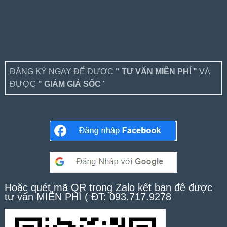
ĐĂNG KÝ NGAY ĐỂ ĐƯỢC
" TƯ VẤN MIỄN PHÍ "
VÀ
ĐƯỢC
" GIẢM GIÁ SỐC
"
Hoặc quét mã QR trong Zalo kết bạn để được
tư vấn MIỄN PHÍ ( ĐT: 093.717.9278