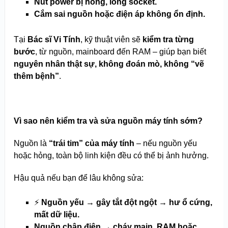
Nút power bị hỏng, lỏng socket.
Cắm sai nguồn hoặc điện áp không ổn định.
Tại
Bác sĩ Vi Tính
, kỹ thuật viên sẽ
kiểm tra từng
bước
, từ nguồn, mainboard đến RAM – giúp bạn biết
nguyên nhân thật sự, không đoán mò, không “vẽ
thêm bệnh”
.
Vì sao nên kiểm tra và sửa nguồn máy tính sớm?
Nguồn là
“trái tim” của máy tính
– nếu nguồn yếu
hoặc hỏng, toàn bộ linh kiện đều có thể bị ảnh hưởng.
Hậu quả nếu bạn để lâu không sửa:
⚡
Nguồn yếu → gây tắt đột ngột → hư ổ cứng,
mất dữ liệu.
Nguồn chập điện → cháy main, RAM hoặc