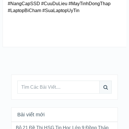
#NangCapSSD #CuuDuLieu #MayTinhDongThap
#LaptopBiCham #SuaLaptopUyTin
Bài viết mới
Bộ 21 Đề Thi HSG Tin Học Lớp 9 Đồng Tháp