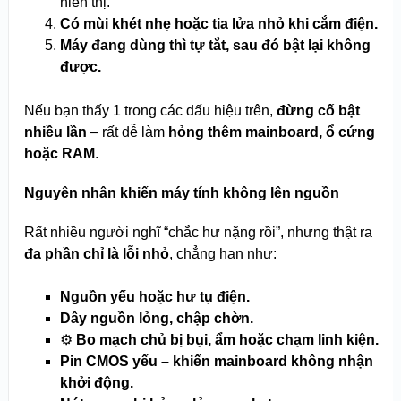
hiển thị.
Có mùi khét nhẹ hoặc tia lửa nhỏ khi cắm điện.
Máy đang dùng thì tự tắt, sau đó bật lại không
được.
Nếu bạn thấy 1 trong các dấu hiệu trên,
đừng cố bật
nhiều lần
– rất dễ làm
hỏng thêm mainboard, ổ cứng
hoặc RAM
.
Nguyên nhân khiến máy tính không lên nguồn
Rất nhiều người nghĩ “chắc hư nặng rồi”, nhưng thật ra
đa phần chỉ là lỗi nhỏ
, chẳng hạn như:
Nguồn yếu hoặc hư tụ điện.
Dây nguồn lỏng, chập chờn.
⚙️
Bo mạch chủ bị bụi, ẩm hoặc chạm linh kiện.
Pin CMOS yếu – khiến mainboard không nhận
khởi động.