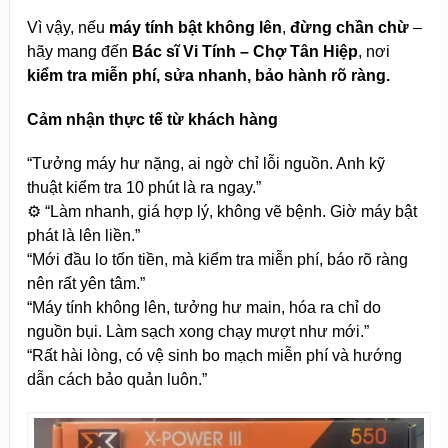
Vì vậy, nếu
máy tính bật không lên
,
đừng chần chừ
–
hãy mang đến
Bác sĩ Vi Tính – Chợ Tân Hiệp
, nơi
kiểm tra miễn phí, sửa nhanh, bảo hành rõ ràng.
Cảm nhận thực tế từ khách hàng
“Tưởng máy hư nặng, ai ngờ chỉ lỗi nguồn. Anh kỹ
thuật kiểm tra 10 phút là ra ngay.”
⚙️ “Làm nhanh, giá hợp lý, không vẽ bệnh. Giờ máy bật
phát là lên liền.”
“Mới đầu lo tốn tiền, mà kiểm tra miễn phí, báo rõ ràng
nên rất yên tâm.”
“Máy tính không lên, tưởng hư main, hóa ra chỉ do
nguồn bụi. Làm sạch xong chạy mượt như mới.”
“Rất hài lòng, có vệ sinh bo mạch miễn phí và hướng
dẫn cách bảo quản luôn.”