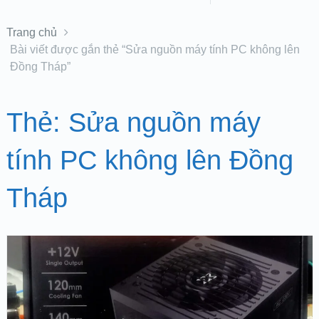
Trang chủ
Bài viết được gắn thẻ “Sửa nguồn máy tính PC không lên
Đồng Tháp”
Thẻ:
Sửa nguồn máy
tính PC không lên Đồng
Tháp