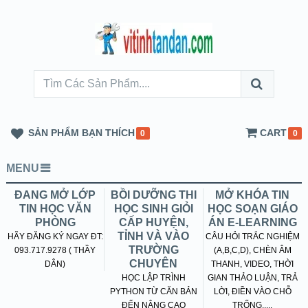
SẢN PHẨM BẠN THÍCH
CART
0
0
MENU
ĐANG MỞ LỚP
BỒI DƯỠNG THI
MỞ KHÓA TIN
TIN HỌC VĂN
HỌC SINH GIỎI
HỌC SOẠN GIÁO
PHÒNG
CẤP HUYỆN,
ÁN E-LEARNING
TỈNH VÀ VÀO
HÃY ĐĂNG KÝ NGAY ĐT:
CÂU HỎI TRẮC NGHIỆM
TRƯỜNG
093.717.9278 ( THẦY
(A,B,C,D), CHÈN ÂM
CHUYÊN
DÂN)
THANH, VIDEO, THỜI
HỌC LẬP TRÌNH
GIAN THẢO LUẬN, TRẢ
PYTHON TỪ CĂN BẢN
LỜI, ĐIỀN VÀO CHỖ
ĐẾN NÂNG CAO
TRỐNG.....