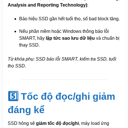
Analysis and Reporting Technology)
:
Báo hiệu SSD gần hết tuổi thọ, số bad block tăng.
Nếu phần mềm hoặc Windows thông báo lỗi
SMART, hãy
lập tức sao lưu dữ liệu
và chuẩn bị
thay SSD.
Từ khóa phụ: SSD báo lỗi SMART, kiểm tra SSD, tuổi
thọ SSD.
5️⃣ Tốc độ đọc/ghi giảm
đáng kể
SSD hỏng sẽ
giảm tốc độ đọc/ghi
, máy load ứng