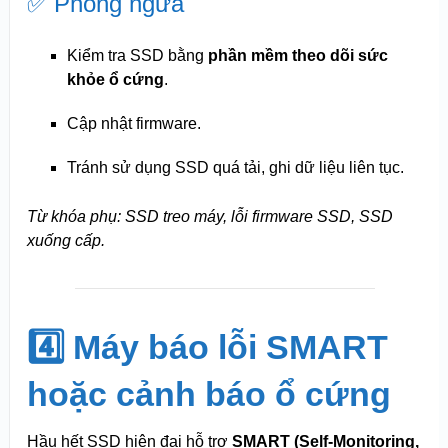
✅ Phòng ngừa
Kiểm tra SSD bằng
phần mềm theo dõi sức
khỏe ổ cứng
.
Cập nhật firmware.
Tránh sử dụng SSD quá tải, ghi dữ liệu liên tục.
Từ khóa phụ: SSD treo máy, lỗi firmware SSD, SSD
xuống cấp.
4️⃣ Máy báo lỗi SMART
hoặc cảnh báo ổ cứng
Hầu hết SSD hiện đại hỗ trợ
SMART (Self-Monitoring,