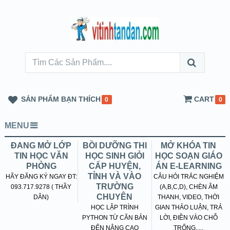
SẢN PHẨM BẠN THÍCH
CART
0
0
MENU
ĐANG MỞ LỚP
BỒI DƯỠNG THI
MỞ KHÓA TIN
TIN HỌC VĂN
HỌC SINH GIỎI
HỌC SOẠN GIÁO
PHÒNG
CẤP HUYỆN,
ÁN E-LEARNING
TỈNH VÀ VÀO
HÃY ĐĂNG KÝ NGAY ĐT:
CÂU HỎI TRẮC NGHIỆM
TRƯỜNG
093.717.9278 ( THẦY
(A,B,C,D), CHÈN ÂM
CHUYÊN
DÂN)
THANH, VIDEO, THỜI
HỌC LẬP TRÌNH
GIAN THẢO LUẬN, TRẢ
PYTHON TỪ CĂN BẢN
LỜI, ĐIỀN VÀO CHỖ
ĐẾN NÂNG CAO
TRỐNG.....