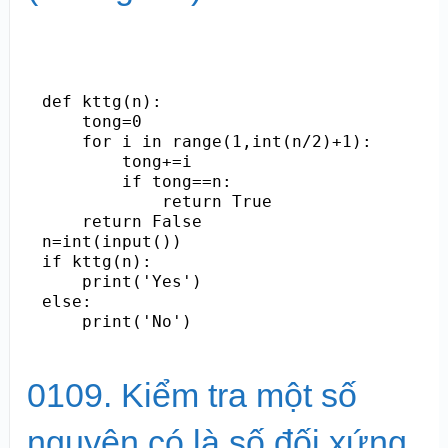
def kttg(n):

    tong=0

    for i in range(1,int(n/2)+1):

        tong+=i

        if tong==n:

            return True

    return False

n=int(input())

if kttg(n):

    print('Yes')

else:

    print('No')
0109. Kiểm tra một số
nguyên có là số đối xứng