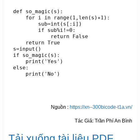
def so_magic(s):

    for i in range(1,len(s)+1):

        sub=int(s[:i])

        if sub%i!=0:

            return False

    return True

s=input()

if so_magic(s):

    print('Yes')

else:

    print('No')
Nguồn :
https://xn--300bicode-t1a.vn/
Tác Giả: Trần Phí An Bình
Tải xuống tài liệu PDF