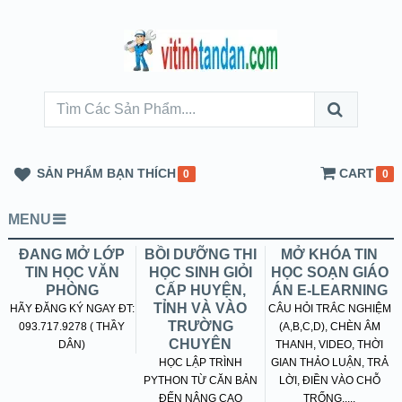
SẢN PHẨM BẠN THÍCH
CART
0
0
MENU
ĐANG MỞ LỚP
BỒI DƯỠNG THI
MỞ KHÓA TIN
TIN HỌC VĂN
HỌC SINH GIỎI
HỌC SOẠN GIÁO
PHÒNG
CẤP HUYỆN,
ÁN E-LEARNING
TỈNH VÀ VÀO
HÃY ĐĂNG KÝ NGAY ĐT:
CÂU HỎI TRẮC NGHIỆM
TRƯỜNG
093.717.9278 ( THẦY
(A,B,C,D), CHÈN ÂM
CHUYÊN
DÂN)
THANH, VIDEO, THỜI
HỌC LẬP TRÌNH
GIAN THẢO LUẬN, TRẢ
PYTHON TỪ CĂN BẢN
LỜI, ĐIỀN VÀO CHỖ
ĐẾN NÂNG CAO
TRỐNG.....