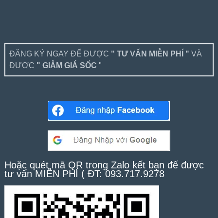
ĐĂNG KÝ NGAY ĐỂ ĐƯỢC
" TƯ VẤN MIỄN PHÍ "
VÀ
ĐƯỢC
" GIẢM GIÁ SỐC
"
Hoặc quét mã QR trong Zalo kết bạn để được
tư vấn MIỄN PHÍ ( ĐT: 093.717.9278