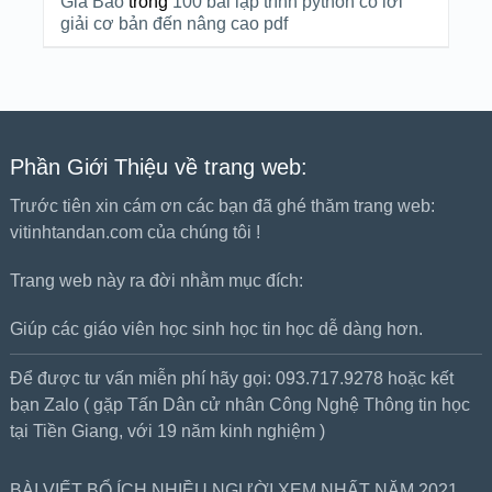
Gia Bảo
trong
100 bài lập trình python có lời
giải cơ bản đến nâng cao pdf
Phần Giới Thiệu về trang web:
Trước tiên xin cám ơn các bạn đã ghé thăm trang web:
vitinhtandan.com của chúng tôi !
Trang web này ra đời nhằm mục đích:
Giúp các giáo viên học sinh học tin học dễ dàng hơn.
Để được tư vấn miễn phí hãy gọi: 093.717.9278 hoặc kết
bạn Zalo ( gặp Tấn Dân cử nhân Công Nghệ Thông tin học
tại Tiền Giang, với 19 năm kinh nghiệm )
BÀI VIẾT BỔ ÍCH NHIỀU NGƯỜI XEM NHẤT NĂM 2021