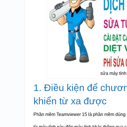
sửa máy tính 
1. Điều kiện để chươ
khiển từ xa được
Phần mềm Teamviewer 15 là phần mềm dùng để
từ máy tính này đến máy tính khác thông qua 