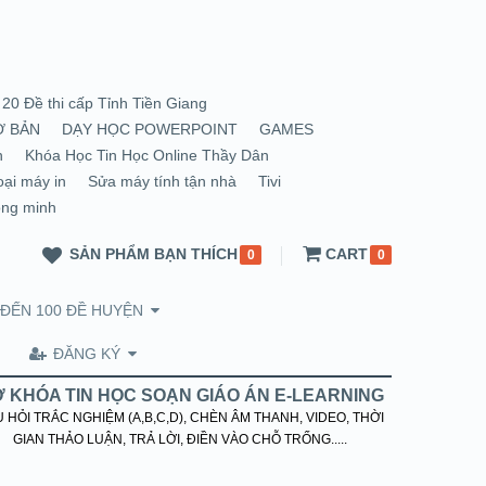
20 Đề thi cấp Tỉnh Tiền Giang
Ơ BẢN
DẠY HỌC POWERPOINT
GAMES
n
Khóa Học Tin Học Online Thầy Dân
oại máy in
Sửa máy tính tận nhà
Tivi
ông minh
SẢN PHẨM BẠN THÍCH
CART
0
0
 ĐẾN 100 ĐỀ HUYỆN
ĐĂNG KÝ
 KHÓA TIN HỌC SOẠN GIÁO ÁN E-LEARNING
 HỎI TRẮC NGHIỆM (A,B,C,D), CHÈN ÂM THANH, VIDEO, THỜI
GIAN THẢO LUẬN, TRẢ LỜI, ĐIỀN VÀO CHỖ TRỐNG.....