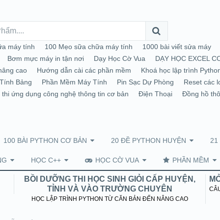
a máy tính
100 Mẹo sữa chữa máy tính
1000 bài viết sửa máy
Bơm mực máy in tận nơi
Dạy Học Cờ Vua
DẠY HỌC EXCEL C
nâng cao
Hướng dẫn cài các phần mềm
Khoá học lập trình Pytho
Tính Bảng
Phần Mềm Máy Tính
Pin Sạc Dự Phòng
Reset các l
 thi ứng dụng công nghệ thông tin cơ bản
Điện Thoại
Đồng hồ th
100 BÀI PYTHON CƠ BẢN
20 ĐỀ PYTHON HUYỆN
21
NG
HỌC C++
HỌC CỜ VUA
PHẦN MỀM
BỒI DƯỠNG THI HỌC SINH GIỎI CẤP HUYỆN,
MỞ
TỈNH VÀ VÀO TRƯỜNG CHUYÊN
CÂU
HỌC LẬP TRÌNH PYTHON TỪ CĂN BẢN ĐẾN NÂNG CAO