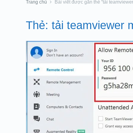
Trang chủ
Bài viết được gắn thẻ “tải teamviewer
Thẻ:
tải teamviewer 