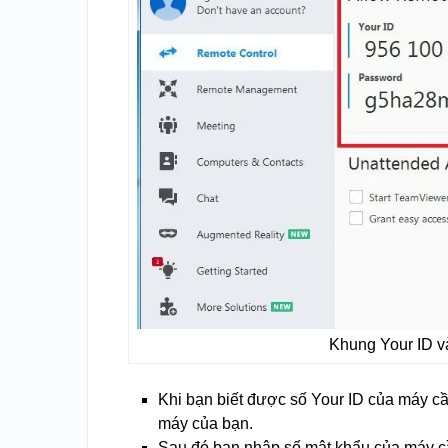
Khung Your ID v
Khi bạn biết được số Your ID của máy cầ
máy của bạn.
Sau đó bạn nhập số mật khẩu của máy c