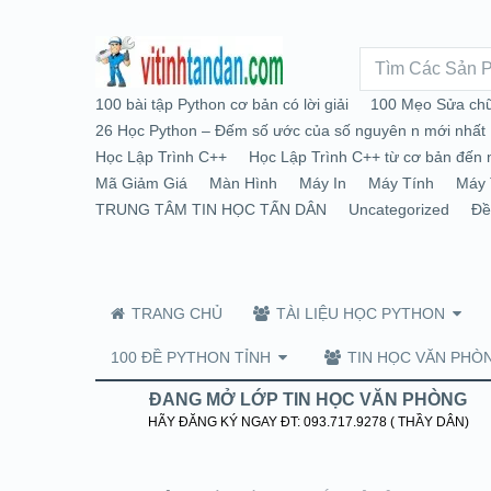
100 bài tập Python cơ bản có lời giải
100 Mẹo Sửa chữ
26 Học Python – Đếm số ước của số nguyên n mới nhất
Học Lập Trình C++
Học Lập Trình C++ từ cơ bản đến 
Mã Giảm Giá
Màn Hình
Máy In
Máy Tính
Máy 
TRUNG TÂM TIN HỌC TẤN DÂN
Uncategorized
Đề
TRANG CHỦ
TÀI LIỆU HỌC PYTHON
100 ĐỀ PYTHON TỈNH
TIN HỌC VĂN PHÒ
ĐANG MỞ LỚP TIN HỌC VĂN PHÒNG
HÃY ĐĂNG KÝ NGAY ĐT: 093.717.9278 ( THẦY DÂN)