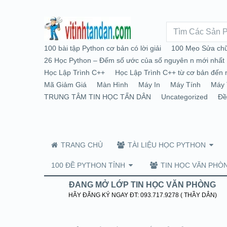
100 bài tập Python cơ bản có lời giải
100 Mẹo Sửa chữ
26 Học Python – Đếm số ước của số nguyên n mới nhất
Học Lập Trình C++
Học Lập Trình C++ từ cơ bản đến 
Mã Giảm Giá
Màn Hình
Máy In
Máy Tính
Máy 
TRUNG TÂM TIN HỌC TẤN DÂN
Uncategorized
Đề
TRANG CHỦ
TÀI LIỆU HỌC PYTHON
100 ĐỀ PYTHON TỈNH
TIN HỌC VĂN PHÒ
ĐANG MỞ LỚP TIN HỌC VĂN PHÒNG
HÃY ĐĂNG KÝ NGAY ĐT: 093.717.9278 ( THẦY DÂN)