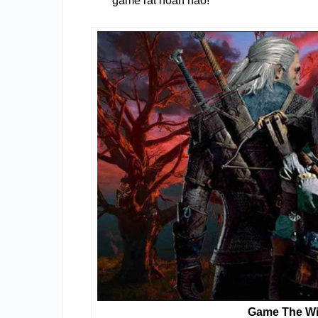
game rất hoàn hảo!
Game The Wi