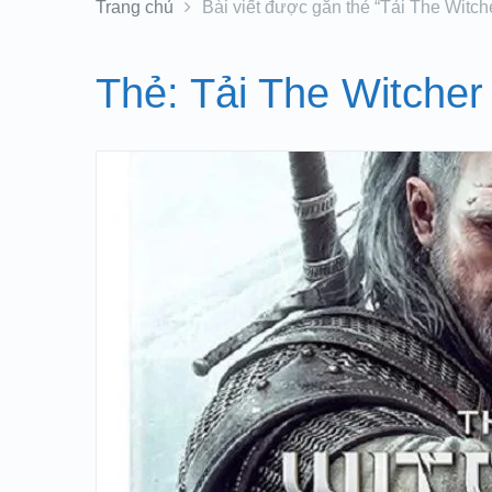
Trang chủ
Bài viết được gắn thẻ “Tải The Witch
Thẻ:
Tải The Witcher