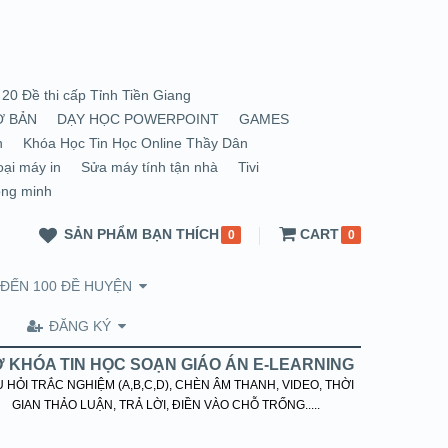
20 Đề thi cấp Tỉnh Tiền Giang
Ơ BẢN
DẠY HỌC POWERPOINT
GAMES
n
Khóa Học Tin Học Online Thầy Dân
oại máy in
Sửa máy tính tận nhà
Tivi
ông minh
SẢN PHẨM BẠN THÍCH
CART
0
0
 ĐẾN 100 ĐỀ HUYỆN
ĐĂNG KÝ
 KHÓA TIN HỌC SOẠN GIÁO ÁN E-LEARNING
 HỎI TRẮC NGHIỆM (A,B,C,D), CHÈN ÂM THANH, VIDEO, THỜI
GIAN THẢO LUẬN, TRẢ LỜI, ĐIỀN VÀO CHỖ TRỐNG.....