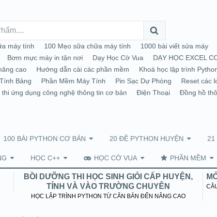
a máy tính
100 Mẹo sữa chữa máy tính
1000 bài viết sửa máy
Bơm mực máy in tận nơi
Dạy Học Cờ Vua
DẠY HỌC EXCEL C
nâng cao
Hướng dẫn cài các phần mềm
Khoá học lập trình Pytho
Tính Bảng
Phần Mềm Máy Tính
Pin Sạc Dự Phòng
Reset các l
 thi ứng dụng công nghệ thông tin cơ bản
Điện Thoại
Đồng hồ th
100 BÀI PYTHON CƠ BẢN
20 ĐỀ PYTHON HUYỆN
21
NG
HỌC C++
HỌC CỜ VUA
PHẦN MỀM
BỒI DƯỠNG THI HỌC SINH GIỎI CẤP HUYỆN,
MỞ
TỈNH VÀ VÀO TRƯỜNG CHUYÊN
CÂU
HỌC LẬP TRÌNH PYTHON TỪ CĂN BẢN ĐẾN NÂNG CAO