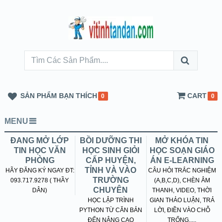
SẢN PHẨM BẠN THÍCH
CART
0
0
MENU
ĐANG MỞ LỚP
BỒI DƯỠNG THI
MỞ KHÓA TIN
TIN HỌC VĂN
HỌC SINH GIỎI
HỌC SOẠN GIÁO
PHÒNG
CẤP HUYỆN,
ÁN E-LEARNING
TỈNH VÀ VÀO
HÃY ĐĂNG KÝ NGAY ĐT:
CÂU HỎI TRẮC NGHIỆM
TRƯỜNG
093.717.9278 ( THẦY
(A,B,C,D), CHÈN ÂM
CHUYÊN
DÂN)
THANH, VIDEO, THỜI
HỌC LẬP TRÌNH
GIAN THẢO LUẬN, TRẢ
PYTHON TỪ CĂN BẢN
LỜI, ĐIỀN VÀO CHỖ
ĐẾN NÂNG CAO
TRỐNG.....