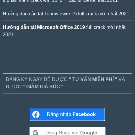
9 phần mềm crack win 10, 8, 7 các office tốt nhất 2021
Hướng dẫn cài đặt Teamviewer 15 full crack mới nhất 2021
Hướng dẫn tải Microsoft Office 2019
full crack mới nhất
2021
ĐĂNG KÝ NGAY ĐỂ ĐƯỢC
" TƯ VẤN MIỄN PHÍ "
VÀ
ĐƯỢC
" GIẢM GIÁ SỐC
"