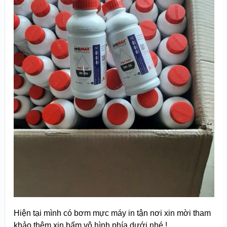
Hiện tại mình có bơm mực máy in tận nơi xin mời tham
khảo thêm xin bấm vô hình phía dưới nhé !