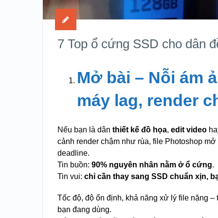
7 Top ổ cứng SSD cho dân đ
Mở bài – Nỗi ám 
máy lag, render c
Nếu bạn là dân
thiết kế đồ họa
,
edit video
ha
cảnh render chậm như rùa, file Photoshop mở 
deadline.
Tin buồn:
90% nguyên nhân nằm ở ổ cứng
.
Tin vui:
chỉ cần thay sang SSD chuẩn xịn, 
Tốc độ, độ ổn định, khả năng xử lý file nặng – 
bạn đang dùng.