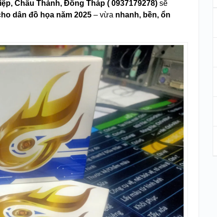
Hiệp, Châu Thành, Đồng Tháp (
0937179278)
sẽ
cho dân đồ họa năm 2025
– vừa
nhanh, bền, ổn