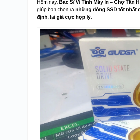
Hôm nay,
Bác Sĩ Vi Tính Máy In – Chợ Tân 
giúp bạn chọn ra
những dòng SSD tốt nhất 
định
, lại
giá cực hợp lý
.