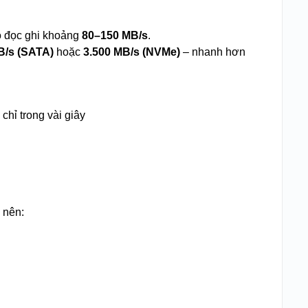
ộ đọc ghi khoảng
80–150 MB/s
.
B/s (SATA)
hoặc
3.500 MB/s (NVMe)
– nhanh hơn
chỉ trong vài giây
 nên: