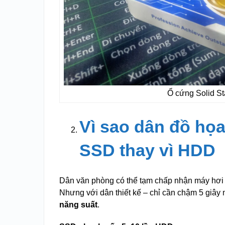
Ổ cứng Solid St
Vì sao dân đồ họ
SSD thay vì HDD
Dân văn phòng có thể tạm chấp nhận máy hơi
Nhưng với dân thiết kế – chỉ cần chậm 5 giây m
năng suất
.