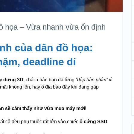
ồ họa – Vừa nhanh vừa ổn định
ảnh của dân đồ họa:
hậm, deadline dí
y
dựng 3D
, chắc chắn bạn đã từng
“đập bàn phím”
vì
mãi không lên, hay ổ đĩa báo đầy khi đang gấp
bạn sẽ cảm thấy như vừa mua máy mới!
tất cả đều phụ thuộc rất lớn vào chiếc
ổ cứng SSD