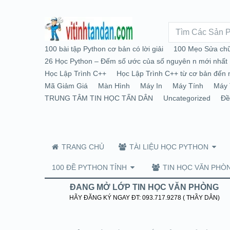
100 bài tập Python cơ bản có lời giải
100 Mẹo Sửa chữ
26 Học Python – Đếm số ước của số nguyên n mới nhất
Học Lập Trình C++
Học Lập Trình C++ từ cơ bản đến 
Mã Giảm Giá
Màn Hình
Máy In
Máy Tính
Máy 
TRUNG TÂM TIN HỌC TẤN DÂN
Uncategorized
Đề
TRANG CHỦ
TÀI LIỆU HỌC PYTHON
100 ĐỀ PYTHON TỈNH
TIN HỌC VĂN PHÒ
ĐANG MỞ LỚP TIN HỌC VĂN PHÒNG
HÃY ĐĂNG KÝ NGAY ĐT: 093.717.9278 ( THẦY DÂN)