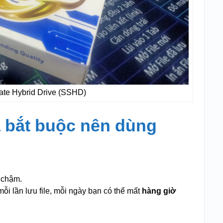
ate Hybrid Drive (SSHD)
a bắt buộc nên dùng
 chậm.
ỗi lần lưu file, mỗi ngày bạn có thể mất
hàng giờ