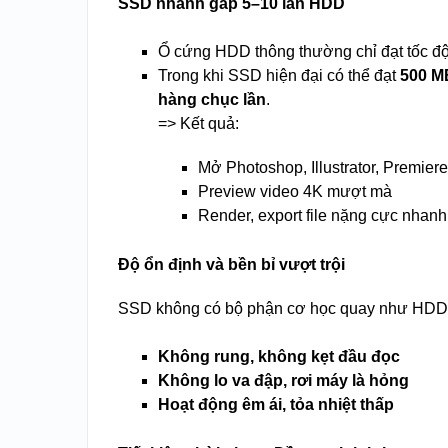
SSD nhanh gấp 5–10 lần HDD
Ổ cứng HDD thông thường chỉ đạt tốc đ
Trong khi SSD hiện đại có thể đạt
500 M
hàng chục lần
.
=> Kết quả:
Mở Photoshop, Illustrator, Premiere 
Preview video 4K mượt mà
Render, export file nặng cực nhanh
Độ ổn định và bền bỉ vượt trội
SSD không có bộ phận cơ học quay như HDD
Không rung, không kẹt đầu đọc
Không lo va đập, rơi máy là hỏng
Hoạt động êm ái, tỏa nhiệt thấp