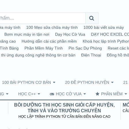
a máy tính
100 Mẹo sữa chữa máy tính
1000 bài viết sửa máy
Bơm mực máy in tận nơi
Dạy Học Cờ Vua
DẠY HỌC EXCEL C
nâng cao
Hướng dẫn cài các phần mềm
Khoá học lập trình Pytho
Tính Bảng
Phần Mềm Máy Tính
Pin Sạc Dự Phòng
Reset các l
 thi ứng dụng công nghệ thông tin cơ bản
Điện Thoại
Đồng hồ th
100 BÀI PYTHON CƠ BẢN
20 ĐỀ PYTHON HUYỆN
21
NG
HỌC C++
HỌC CỜ VUA
PHẦN MỀM
BỒI DƯỠNG THI HỌC SINH GIỎI CẤP HUYỆN,
MỞ
TỈNH VÀ VÀO TRƯỜNG CHUYÊN
CÂU
HỌC LẬP TRÌNH PYTHON TỪ CĂN BẢN ĐẾN NÂNG CAO