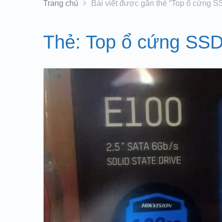
Trang chủ
Bài viết được gắn thẻ “Top ổ cứng SS
Thẻ:
Top ổ cứng SSD 