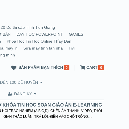
20 Đề thi cấp Tỉnh Tiền Giang
Ơ BẢN
DẠY HỌC POWERPOINT
GAMES
n
Khóa Học Tin Học Online Thầy Dân
oại máy in
Sửa máy tính tận nhà
Tivi
ông minh
SẢN PHẨM BẠN THÍCH
CART
0
0
 ĐẾN 100 ĐỀ HUYỆN
ĐĂNG KÝ
 KHÓA TIN HỌC SOẠN GIÁO ÁN E-LEARNING
 HỎI TRẮC NGHIỆM (A,B,C,D), CHÈN ÂM THANH, VIDEO, THỜI
GIAN THẢO LUẬN, TRẢ LỜI, ĐIỀN VÀO CHỖ TRỐNG.....