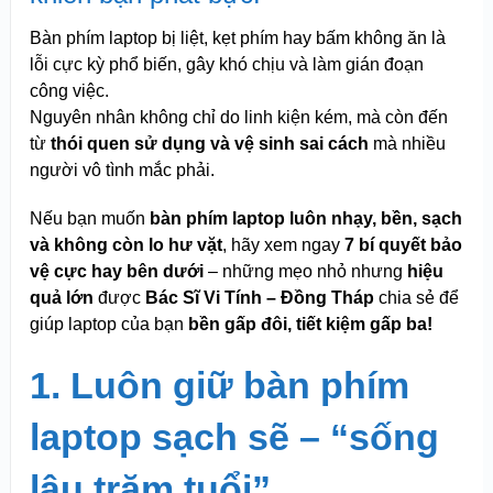
Bàn phím laptop bị liệt, kẹt phím hay bấm không ăn là
lỗi cực kỳ phổ biến, gây khó chịu và làm gián đoạn
công việc.
Nguyên nhân không chỉ do linh kiện kém, mà còn đến
từ
thói quen sử dụng và vệ sinh sai cách
mà nhiều
người vô tình mắc phải.
Nếu bạn muốn
bàn phím laptop luôn nhạy, bền, sạch
và không còn lo hư vặt
, hãy xem ngay
7 bí quyết bảo
vệ cực hay bên dưới
– những mẹo nhỏ nhưng
hiệu
quả lớn
được
Bác Sĩ Vi Tính – Đồng Tháp
chia sẻ để
giúp laptop của bạn
bền gấp đôi, tiết kiệm gấp ba!
1. Luôn giữ bàn phím
laptop sạch sẽ – “sống
lâu trăm tuổi”