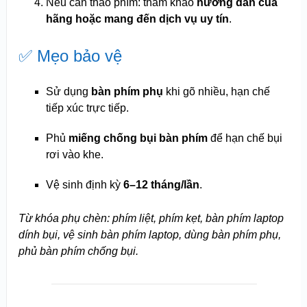
Nếu cần tháo phím: tham khảo
hướng dẫn của
hãng hoặc mang đến dịch vụ uy tín
.
✅ Mẹo bảo vệ
Sử dụng
bàn phím phụ
khi gõ nhiều, hạn chế
tiếp xúc trực tiếp.
Phủ
miếng chống bụi bàn phím
để hạn chế bụi
rơi vào khe.
Vệ sinh định kỳ
6–12 tháng/lần
.
Từ khóa phụ chèn: phím liệt, phím kẹt, bàn phím laptop
dính bụi, vệ sinh bàn phím laptop, dùng bàn phím phụ,
phủ bàn phím chống bụi.