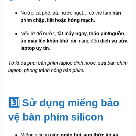
Nước, cà phê, trà, nước ngọt… có thể làm
bàn
phím chập, liệt hoặc hỏng mạch
.
Nếu lỡ đổ nước,
tắt máy ngay, tháo pin/nguồn,
úp máy lên khăn khô
, rồi mang đến
dịch vụ sửa
laptop uy tín
.
Từ khóa phụ: bàn phím laptop dính nước, sửa bàn phím
laptop, phòng tránh hỏng bàn phím.
3️⃣ Sử dụng miếng bảo
vệ bàn phím silicon
Miếng silicon giúp
ngăn bụi, vụn thức ăn và