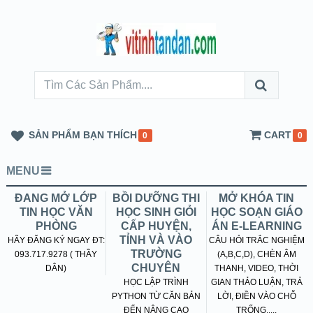
SẢN PHẨM BẠN THÍCH
CART
0
0
MENU
ĐANG MỞ LỚP
BỒI DƯỠNG THI
MỞ KHÓA TIN
TIN HỌC VĂN
HỌC SINH GIỎI
HỌC SOẠN GIÁO
PHÒNG
CẤP HUYỆN,
ÁN E-LEARNING
TỈNH VÀ VÀO
HÃY ĐĂNG KÝ NGAY ĐT:
CÂU HỎI TRẮC NGHIỆM
TRƯỜNG
093.717.9278 ( THẦY
(A,B,C,D), CHÈN ÂM
CHUYÊN
DÂN)
THANH, VIDEO, THỜI
HỌC LẬP TRÌNH
GIAN THẢO LUẬN, TRẢ
PYTHON TỪ CĂN BẢN
LỜI, ĐIỀN VÀO CHỖ
ĐẾN NÂNG CAO
TRỐNG.....