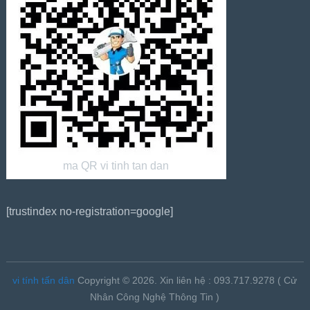
ma QR vi tinh tan dan
[trustindex no-registration=google]
vi tính tấn dân
Copyright © 2026.
Xin liên hệ : 093.717.9278 ( Cử
Nhân Công Nghệ Thông Tin )