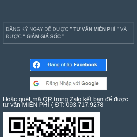
ĐĂNG KÝ NGAY ĐỂ ĐƯỢC
" TƯ VẤN MIỄN PHÍ "
VÀ
ĐƯỢC
" GIẢM GIÁ SỐC
"
Hoặc quét mã QR trong Zalo kết bạn để được
tư vấn MIỄN PHÍ ( ĐT: 093.717.9278