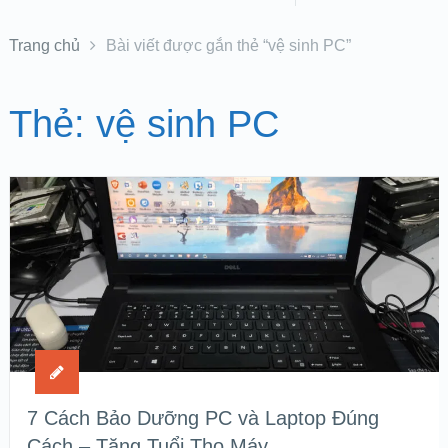
Trang chủ
Bài viết được gắn thẻ “vệ sinh PC”
Thẻ:
vệ sinh PC
7 Cách Bảo Dưỡng PC và Laptop Đúng
Cách – Tăng Tuổi Thọ Máy