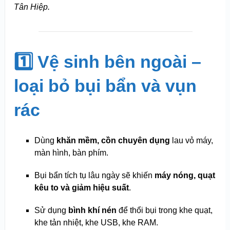
Tân Hiệp.
1️⃣ Vệ sinh bên ngoài –
loại bỏ bụi bẩn và vụn
rác
Dùng
khăn mềm, cồn chuyên dụng
lau vỏ máy,
màn hình, bàn phím.
Bụi bẩn tích tụ lâu ngày sẽ khiến
máy nóng, quạt
kêu to và giảm hiệu suất
.
Sử dụng
bình khí nén
để thổi bụi trong khe quạt,
khe tản nhiệt, khe USB, khe RAM.