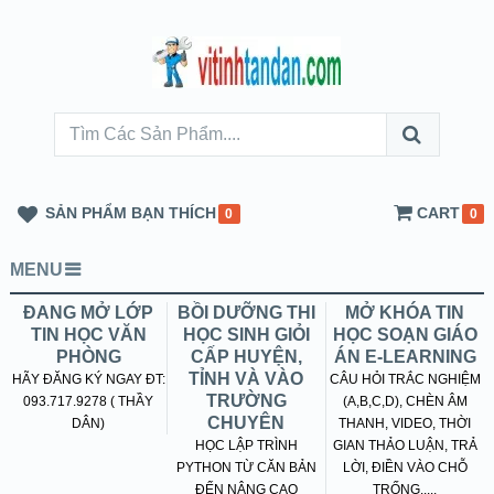
SẢN PHẨM BẠN THÍCH
CART
0
0
MENU
ĐANG MỞ LỚP
BỒI DƯỠNG THI
MỞ KHÓA TIN
TIN HỌC VĂN
HỌC SINH GIỎI
HỌC SOẠN GIÁO
PHÒNG
CẤP HUYỆN,
ÁN E-LEARNING
TỈNH VÀ VÀO
HÃY ĐĂNG KÝ NGAY ĐT:
CÂU HỎI TRẮC NGHIỆM
TRƯỜNG
093.717.9278 ( THẦY
(A,B,C,D), CHÈN ÂM
CHUYÊN
DÂN)
THANH, VIDEO, THỜI
HỌC LẬP TRÌNH
GIAN THẢO LUẬN, TRẢ
PYTHON TỪ CĂN BẢN
LỜI, ĐIỀN VÀO CHỖ
ĐẾN NÂNG CAO
TRỐNG.....