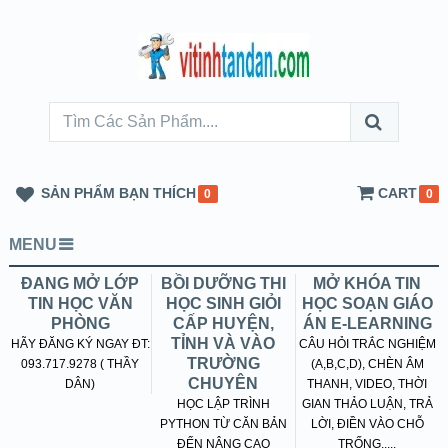
SẢN PHẨM BẠN THÍCH
CART
0
0
MENU
ĐANG MỞ LỚP
BỒI DƯỠNG THI
MỞ KHÓA TIN
TIN HỌC VĂN
HỌC SINH GIỎI
HỌC SOẠN GIÁO
PHÒNG
CẤP HUYỆN,
ÁN E-LEARNING
TỈNH VÀ VÀO
HÃY ĐĂNG KÝ NGAY ĐT:
CÂU HỎI TRẮC NGHIỆM
TRƯỜNG
093.717.9278 ( THẦY
(A,B,C,D), CHÈN ÂM
CHUYÊN
DÂN)
THANH, VIDEO, THỜI
HỌC LẬP TRÌNH
GIAN THẢO LUẬN, TRẢ
PYTHON TỪ CĂN BẢN
LỜI, ĐIỀN VÀO CHỖ
ĐẾN NÂNG CAO
TRỐNG.....