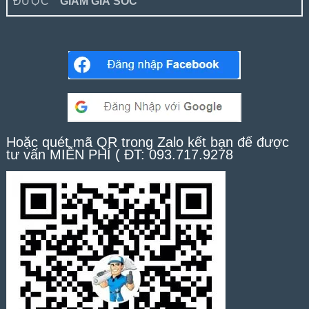
ĐƯỢC
" GIẢM GIÁ SỐC
"
Hoặc quét mã QR trong Zalo kết bạn để được
tư vấn MIỄN PHÍ ( ĐT: 093.717.9278