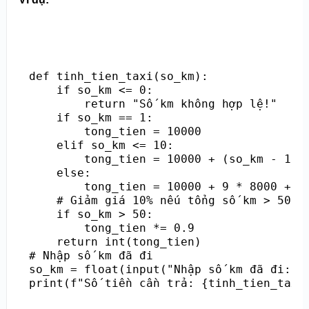
def tinh_tien_taxi(so_km):

    if so_km <= 0:

        return "Số km không hợp lệ!"

    if so_km == 1:

        tong_tien = 10000

    elif so_km <= 10:

        tong_tien = 10000 + (so_km - 1) *
    else:

        tong_tien = 10000 + 9 * 8000 + (s
    # Giảm giá 10% nếu tổng số km > 50

    if so_km > 50:

        tong_tien *= 0.9    

    return int(tong_tien)

# Nhập số km đã đi

so_km = float(input("Nhập số km đã đi: ")