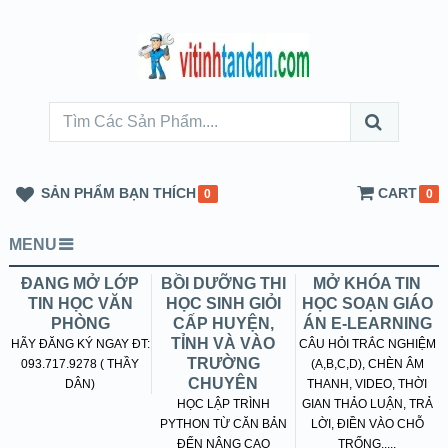
SẢN PHẨM BẠN THÍCH
CART
0
0
MENU
ĐANG MỞ LỚP
BỒI DƯỠNG THI
MỞ KHÓA TIN
TIN HỌC VĂN
HỌC SINH GIỎI
HỌC SOẠN GIÁO
PHÒNG
CẤP HUYỆN,
ÁN E-LEARNING
TỈNH VÀ VÀO
HÃY ĐĂNG KÝ NGAY ĐT:
CÂU HỎI TRẮC NGHIỆM
TRƯỜNG
093.717.9278 ( THẦY
(A,B,C,D), CHÈN ÂM
CHUYÊN
DÂN)
THANH, VIDEO, THỜI
HỌC LẬP TRÌNH
GIAN THẢO LUẬN, TRẢ
PYTHON TỪ CĂN BẢN
LỜI, ĐIỀN VÀO CHỖ
ĐẾN NÂNG CAO
TRỐNG.....