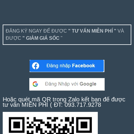
ĐĂNG KÝ NGAY ĐỂ ĐƯỢC
" TƯ VẤN MIỄN PHÍ "
VÀ
ĐƯỢC
" GIẢM GIÁ SỐC
"
Hoặc quét mã QR trong Zalo kết bạn để được
tư vấn MIỄN PHÍ ( ĐT: 093.717.9278