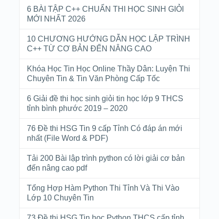
6 BÀI TẬP C++ CHUẨN THI HỌC SINH GIỎI
MỚI NHẤT 2026
10 CHƯƠNG HƯỚNG DẪN HỌC LẬP TRÌNH
C++ TỪ CƠ BẢN ĐẾN NÂNG CAO
Khóa Học Tin Học Online Thầy Dân: Luyện Thi
Chuyên Tin & Tin Văn Phòng Cấp Tốc
6 Giải đề thi học sinh giỏi tin học lớp 9 THCS
tỉnh bình phước 2019 – 2020
76 Đề thi HSG Tin 9 cấp Tỉnh Có đáp án mới
nhất (File Word & PDF)
Tải 200 Bài lập trình python có lời giải cơ bản
đến nâng cao pdf
Tổng Hợp Hàm Python Thi Tỉnh Và Thi Vào
Lớp 10 Chuyên Tin
73 Đề thi HSG Tin học Python THCS cấp tỉnh