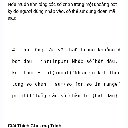
Nếu muốn tính tổng các số chẵn trong một khoảng bất
kỳ do người dùng nhập vào, có thể sử dụng đoạn mã
sau:
# Tính tổng các số chẵn trong khoảng do n
bat_dau = int(input("Nhập số bắt đầu: "))
ket_thuc = int(input("Nhập số kết thúc: "
tong_so_chan = sum(so for so in range(bat
print(f"Tổng các số chẵn từ {bat_dau} đế
Giải Thích Chương Trình