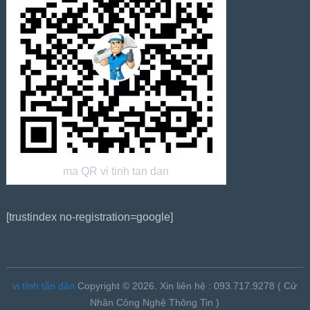
ma QR vi tinh tan dan
[trustindex no-registration=google]
vi tính tấn dân
Copyright © 2026.
Xin liên hệ : 093.717.9278 ( Cử
Nhân Công Nghệ Thông Tin )