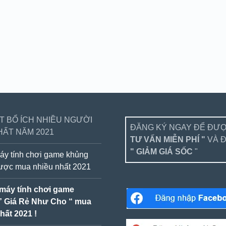
ẾT BỔ ÍCH NHIỀU NGƯỜI
ĐĂNG KÝ NGAY ĐỂ ĐƯ
HẤT NĂM 2021
TƯ VẤN MIỄN PHÍ "
VÀ 
" GIẢM GIÁ SỐC
"
áy tính chơi game khủng
được mua nhiều nhất 2021
 máy tính chơi game
” Giá Rẻ Như Cho “ mua
hất 2021 !