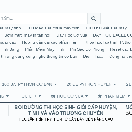
a máy tính
100 Mẹo sữa chữa máy tính
1000 bài viết sửa máy
Bơm mực máy in tận nơi
Dạy Học Cờ Vua
DẠY HỌC EXCEL C
nâng cao
Hướng dẫn cài các phần mềm
Khoá học lập trình Pytho
Tính Bảng
Phần Mềm Máy Tính
Pin Sạc Dự Phòng
Reset các l
 thi ứng dụng công nghệ thông tin cơ bản
Điện Thoại
Đồng hồ th
100 BÀI PYTHON CƠ BẢN
20 ĐỀ PYTHON HUYỆN
21
NG
HỌC C++
HỌC CỜ VUA
PHẦN MỀM
BỒI DƯỠNG THI HỌC SINH GIỎI CẤP HUYỆN,
MỞ
TỈNH VÀ VÀO TRƯỜNG CHUYÊN
CÂU
HỌC LẬP TRÌNH PYTHON TỪ CĂN BẢN ĐẾN NÂNG CAO