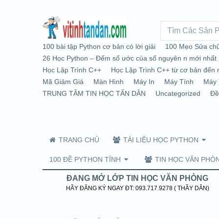
100 bài tập Python cơ bản có lời giải
100 Mẹo Sửa chữ
26 Học Python – Đếm số ước của số nguyên n mới nhất
Học Lập Trình C++
Học Lập Trình C++ từ cơ bản đến 
Mã Giảm Giá
Màn Hình
Máy In
Máy Tính
Máy 
TRUNG TÂM TIN HỌC TẤN DÂN
Uncategorized
Đề
TRANG CHỦ
TÀI LIỆU HỌC PYTHON
100 ĐỀ PYTHON TỈNH
TIN HỌC VĂN PHÒ
ĐANG MỞ LỚP TIN HỌC VĂN PHÒNG
HÃY ĐĂNG KÝ NGAY ĐT: 093.717.9278 ( THẦY DÂN)