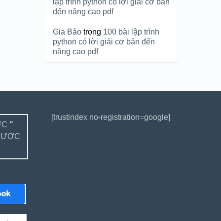
lập trình python có lời giải cơ bản
đến nâng cao pdf
Gia Bảo
trong
100 bài lập trình
python có lời giải cơ bản đến
nâng cao pdf
[trustindex no-registration=google]
ỢC
"
ĐƯỢC