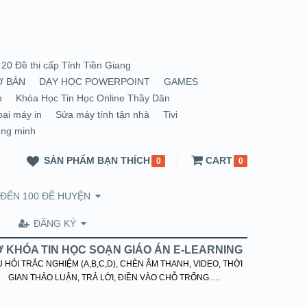
20 Đề thi cấp Tỉnh Tiền Giang
Ơ BẢN
DẠY HỌC POWERPOINT
GAMES
n
Khóa Học Tin Học Online Thầy Dân
oại máy in
Sửa máy tính tận nhà
Tivi
ông minh
SẢN PHẨM BẠN THÍCH
CART
0
0
 ĐẾN 100 ĐỀ HUYỆN
ĐĂNG KÝ
 KHÓA TIN HỌC SOẠN GIÁO ÁN E-LEARNING
 HỎI TRẮC NGHIỆM (A,B,C,D), CHÈN ÂM THANH, VIDEO, THỜI
GIAN THẢO LUẬN, TRẢ LỜI, ĐIỀN VÀO CHỖ TRỐNG.....