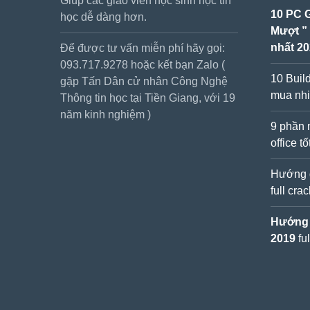
Giúp các giáo viên học sinh học tin
10 PC 
học dễ dàng hơn.
Mượt ”
nhất 2
Để được tư vấn miễn phí hãy gọi:
093.717.9278 hoặc kết bạn Zalo (
10 Buil
gặp Tấn Dân cử nhân Công Nghệ
mua nhi
Thông tin học tại Tiền Giang, với 19
năm kinh nghiệm )
9 phần 
office t
Hướng d
full cra
Hướng d
2019
fu