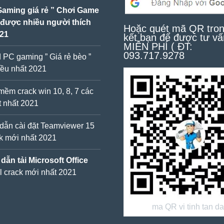
Gaming giá rẻ ” Chơi Game
 được nhiều người thích
Hoặc quét mã QR tron
021
kết bạn để được tư vấ
MIỄN PHÍ ( ĐT:
093.717.9278
d PC gaming ” Giá rẻ bèo ”
ều nhất 2021
mềm crack win 10, 8, 7 các
ốt nhất 2021
ẫn cài đặt Teamviewer 15
ck mới nhất 2021
ẫn tải Microsoft Office
ll crack mới nhất 2021
ma QR vi tinh tan d