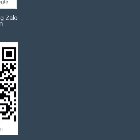
g Zalo
n
an