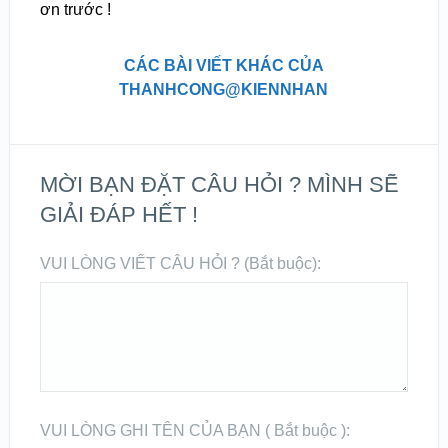
ơn trước !
CÁC BÀI VIẾT KHÁC CỦA
THANHCONG@KIENNHAN
MỜI BẠN ĐẶT CÂU HỎI ? MÌNH SẼ
GIẢI ĐÁP HẾT !
VUI LÒNG VIẾT CÂU HỎI ? (Bắt buộc):
VUI LÒNG GHI TÊN CỦA BẠN ( Bắt buộc ):