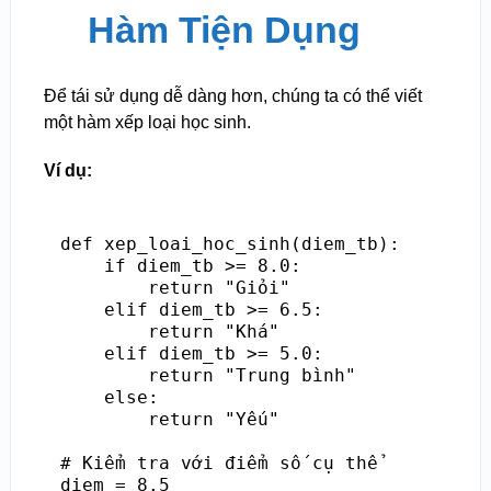
Hàm Tiện Dụng
Để tái sử dụng dễ dàng hơn, chúng ta có thể viết
một hàm xếp loại học sinh.
Ví dụ:
def xep_loai_hoc_sinh(diem_tb):

    if diem_tb >= 8.0:

        return "Giỏi"

    elif diem_tb >= 6.5:

        return "Khá"

    elif diem_tb >= 5.0:

        return "Trung bình"

    else:

        return "Yếu"

# Kiểm tra với điểm số cụ thể

diem = 8.5
