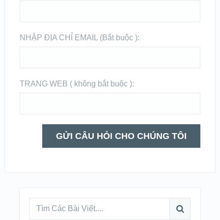
NHẬP ĐỊA CHỈ EMAIL (Bắt buộc ):
TRANG WEB ( không bắt buộc ):