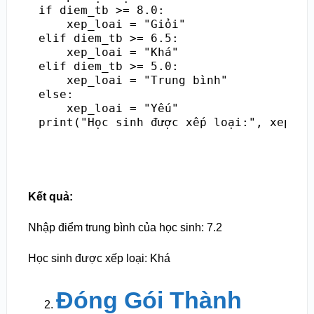
if diem_tb >= 8.0:

    xep_loai = "Giỏi"

elif diem_tb >= 6.5:

    xep_loai = "Khá"

elif diem_tb >= 5.0:

    xep_loai = "Trung bình"

else:

    xep_loai = "Yếu"

Kết quả:
Nhập điểm trung bình của học sinh: 7.2
Học sinh được xếp loại: Khá
Đóng Gói Thành