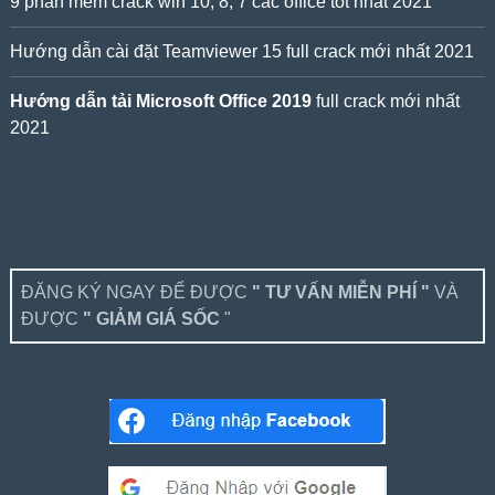
9 phần mềm crack win 10, 8, 7 các office tốt nhất 2021
Hướng dẫn cài đặt Teamviewer 15 full crack mới nhất 2021
Hướng dẫn tải Microsoft Office 2019
full crack mới nhất
2021
ĐĂNG KÝ NGAY ĐỂ ĐƯỢC
" TƯ VẤN MIỄN PHÍ "
VÀ
ĐƯỢC
" GIẢM GIÁ SỐC
"