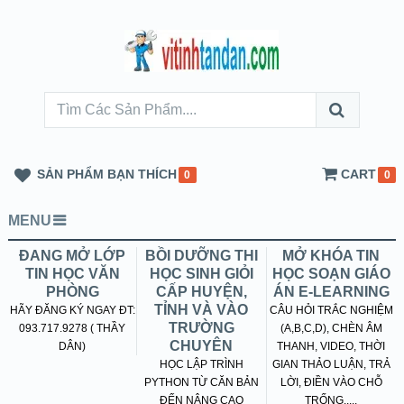
SẢN PHẨM BẠN THÍCH
CART
0
0
MENU
ĐANG MỞ LỚP
BỒI DƯỠNG THI
MỞ KHÓA TIN
TIN HỌC VĂN
HỌC SINH GIỎI
HỌC SOẠN GIÁO
PHÒNG
CẤP HUYỆN,
ÁN E-LEARNING
TỈNH VÀ VÀO
HÃY ĐĂNG KÝ NGAY ĐT:
CÂU HỎI TRẮC NGHIỆM
TRƯỜNG
093.717.9278 ( THẦY
(A,B,C,D), CHÈN ÂM
CHUYÊN
DÂN)
THANH, VIDEO, THỜI
HỌC LẬP TRÌNH
GIAN THẢO LUẬN, TRẢ
PYTHON TỪ CĂN BẢN
LỜI, ĐIỀN VÀO CHỖ
ĐẾN NÂNG CAO
TRỐNG.....