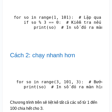
for so in range(1, 101):  # Lặp qua các 
    if so % 3 == 0:  # Kiểm tra nếu số đ
        print(so)  # In số đó ra màn hì
Cách 2: chạy nhanh hơn
 for so in range(3, 101, 3):  # Bước nh
    print(so)  # In số đó ra màn hình
Chương trình trên sẽ liệt kê tất cả các số từ 1 đến
100 chia hết cho 3.