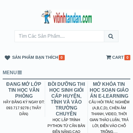
SẢN PHẨM BẠN THÍCH
CART
0
0
MENU
ĐANG MỞ LỚP
BỒI DƯỠNG THI
MỞ KHÓA TIN
TIN HỌC VĂN
HỌC SINH GIỎI
HỌC SOẠN GIÁO
PHÒNG
CẤP HUYỆN,
ÁN E-LEARNING
TỈNH VÀ VÀO
HÃY ĐĂNG KÝ NGAY ĐT:
CÂU HỎI TRẮC NGHIỆM
TRƯỜNG
093.717.9278 ( THẦY
(A,B,C,D), CHÈN ÂM
CHUYÊN
DÂN)
THANH, VIDEO, THỜI
HỌC LẬP TRÌNH
GIAN THẢO LUẬN, TRẢ
PYTHON TỪ CĂN BẢN
LỜI, ĐIỀN VÀO CHỖ
ĐẾN NÂNG CAO
TRỐNG.....