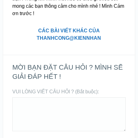
mong các bạn thông cảm cho mình nhé ! Mình Cám
ơn trước !
CÁC BÀI VIẾT KHÁC CỦA
THANHCONG@KIENNHAN
MỜI BẠN ĐẶT CÂU HỎI ? MÌNH SẼ
GIẢI ĐÁP HẾT !
VUI LÒNG VIẾT CÂU HỎI ? (Bắt buộc):