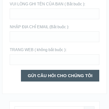
VUI LÒNG GHI TÊN CỦA BẠN ( Bắt buộc ):
NHẬP ĐỊA CHỈ EMAIL (Bắt buộc ):
TRANG WEB ( không bắt buộc ):