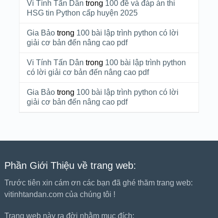
Vi Tính Tấn Dân
trong
100 đề và đáp án thi
HSG tin Python cấp huyện 2025
Gia Bảo
trong
100 bài lập trình python có lời
giải cơ bản đến nâng cao pdf
Vi Tính Tấn Dân
trong
100 bài lập trình python
có lời giải cơ bản đến nâng cao pdf
Gia Bảo
trong
100 bài lập trình python có lời
giải cơ bản đến nâng cao pdf
Phần Giới Thiệu về trang web:
Trước tiên xin cám ơn các bạn đã ghé thăm trang web:
vitinhtandan.com của chúng tôi !
Trang web này ra đời nhằm mục đích: