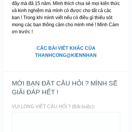
đây mà đã 15 năm. Mình thích chia sẻ mọi kiến thức
và kinh nghiệm mà mình có được cho tất cả các
bạn ! Trong khi mình viết nếu có điều gì thiếu sót
mong các bạn thông cảm cho mình nhé ! Mình Cám
ơn trước !
CÁC BÀI VIẾT KHÁC CỦA
THANHCONG@KIENNHAN
MỜI BẠN ĐẶT CÂU HỎI ? MÌNH SẼ
GIẢI ĐÁP HẾT !
VUI LÒNG VIẾT CÂU HỎI ? (Bắt buộc):