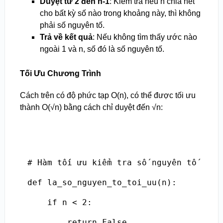
Duyệt từ 2 đến n-1
: Kiểm tra nếu n chia hết
cho bất kỳ số nào trong khoảng này, thì không
phải số nguyên tố.
Trả về kết quả
: Nếu không tìm thấy ước nào
ngoài 1 và n, số đó là số nguyên tố.
Tối Ưu Chương Trình
Cách trên có độ phức tạp O(n), có thể được tối ưu
thành O(√n) bằng cách chỉ duyệt đến √n:
# Hàm tối ưu kiểm tra số nguyên tố

def la_so_nguyen_to_toi_uu(n):

    if n < 2:

        return False
