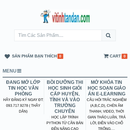
SẢN PHẨM BẠN THÍCH
CART
0
0
MENU
ĐANG MỞ LỚP
BỒI DƯỠNG THI
MỞ KHÓA TIN
TIN HỌC VĂN
HỌC SINH GIỎI
HỌC SOẠN GIÁO
PHÒNG
CẤP HUYỆN,
ÁN E-LEARNING
TỈNH VÀ VÀO
HÃY ĐĂNG KÝ NGAY ĐT:
CÂU HỎI TRẮC NGHIỆM
TRƯỜNG
093.717.9278 ( THẦY
(A,B,C,D), CHÈN ÂM
CHUYÊN
DÂN)
THANH, VIDEO, THỜI
HỌC LẬP TRÌNH
GIAN THẢO LUẬN, TRẢ
PYTHON TỪ CĂN BẢN
LỜI, ĐIỀN VÀO CHỖ
ĐẾN NÂNG CAO
TRỐNG.....