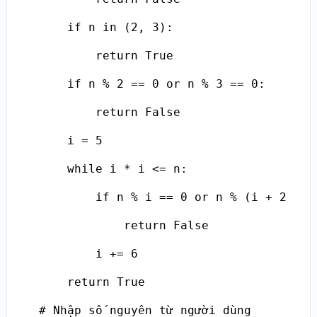
    if n in (2, 3):

        return True

    if n % 2 == 0 or n % 3 == 0:

        return False

    i = 5

    while i * i <= n:

        if n % i == 0 or n % (i + 2) == 
            return False

        i += 6

    return True

# Nhập số nguyên từ người dùng
