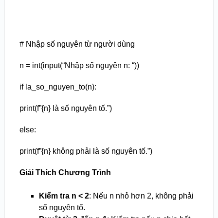
# Nhập số nguyên từ người dùng
n = int(input(“Nhập số nguyên n: “))
if la_so_nguyen_to(n):
print(f”{n} là số nguyên tố.”)
else:
print(f”{n} không phải là số nguyên tố.”)
Giải Thích Chương Trình
Kiểm tra n < 2
: Nếu n nhỏ hơn 2, không phải
số nguyên tố.