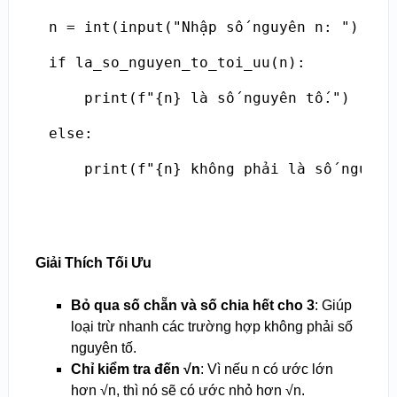
n = int(input("Nhập số nguyên n: "))

if la_so_nguyen_to_toi_uu(n):

    print(f"{n} là số nguyên tố.")

else:

    print(f"{n} không phải là số nguyên
Giải Thích Tối Ưu
Bỏ qua số chẵn và số chia hết cho 3
: Giúp
loại trừ nhanh các trường hợp không phải số
nguyên tố.
Chỉ kiểm tra đến √n
: Vì nếu n có ước lớn
hơn √n, thì nó sẽ có ước nhỏ hơn √n.