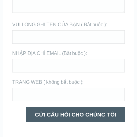
VUI LÒNG GHI TÊN CỦA BẠN ( Bắt buộc ):
NHẬP ĐỊA CHỈ EMAIL (Bắt buộc ):
TRANG WEB ( không bắt buộc ):