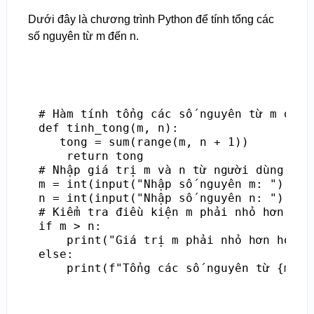
Dưới đây là chương trình Python để tính tổng các
số nguyên từ m đến n.
# Hàm tính tổng các số nguyên từ m đến n
def tinh_tong(m, n):

   tong = sum(range(m, n + 1))

    return tong

# Nhập giá trị m và n từ người dùng

m = int(input("Nhập số nguyên m: "))

n = int(input("Nhập số nguyên n: "))

# Kiểm tra điều kiện m phải nhỏ hơn hoặc
if m > n:

    print("Giá trị m phải nhỏ hơn hoặc b
else:

    print(f"Tổng các số nguyên từ {m} đ