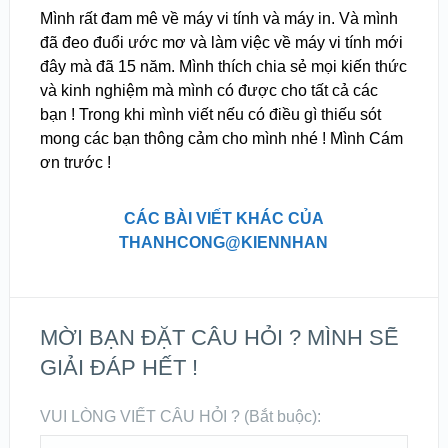
Mình rất đam mê về máy vi tính và máy in. Và mình
đã đeo đuổi ước mơ và làm việc về máy vi tính mới
đây mà đã 15 năm. Mình thích chia sẻ mọi kiến thức
và kinh nghiệm mà mình có được cho tất cả các
bạn ! Trong khi mình viết nếu có điều gì thiếu sót
mong các bạn thông cảm cho mình nhé ! Mình Cám
ơn trước !
CÁC BÀI VIẾT KHÁC CỦA
THANHCONG@KIENNHAN
MỜI BẠN ĐẶT CÂU HỎI ? MÌNH SẼ
GIẢI ĐÁP HẾT !
VUI LÒNG VIẾT CÂU HỎI ? (Bắt buộc):