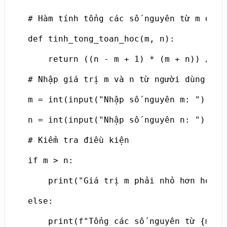
# Hàm tính tổng các số nguyên từ m đến 
def tinh_tong_toan_hoc(m, n):

    return ((n - m + 1) * (m + n)) // 2

# Nhập giá trị m và n từ người dùng

m = int(input("Nhập số nguyên m: "))

n = int(input("Nhập số nguyên n: "))

# Kiểm tra điều kiện

if m > n:

    print("Giá trị m phải nhỏ hơn hoặc b
else:

    print(f"Tổng các số nguyên từ {m} đ