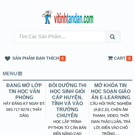
SẢN PHẨM BẠN THÍCH
CART
0
0
MENU
ĐANG MỞ LỚP
BỒI DƯỠNG THI
MỞ KHÓA TIN
TIN HỌC VĂN
HỌC SINH GIỎI
HỌC SOẠN GIÁO
PHÒNG
CẤP HUYỆN,
ÁN E-LEARNING
TỈNH VÀ VÀO
HÃY ĐĂNG KÝ NGAY ĐT:
CÂU HỎI TRẮC NGHIỆM
TRƯỜNG
093.717.9278 ( THẦY
(A,B,C,D), CHÈN ÂM
CHUYÊN
DÂN)
THANH, VIDEO, THỜI
HỌC LẬP TRÌNH
GIAN THẢO LUẬN, TRẢ
PYTHON TỪ CĂN BẢN
LỜI, ĐIỀN VÀO CHỖ
ĐẾN NÂNG CAO
TRỐNG.....