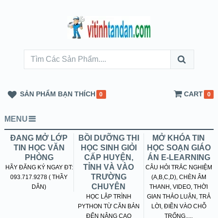
SẢN PHẨM BẠN THÍCH
CART
0
0
MENU
ĐANG MỞ LỚP
BỒI DƯỠNG THI
MỞ KHÓA TIN
TIN HỌC VĂN
HỌC SINH GIỎI
HỌC SOẠN GIÁO
PHÒNG
CẤP HUYỆN,
ÁN E-LEARNING
TỈNH VÀ VÀO
HÃY ĐĂNG KÝ NGAY ĐT:
CÂU HỎI TRẮC NGHIỆM
TRƯỜNG
093.717.9278 ( THẦY
(A,B,C,D), CHÈN ÂM
CHUYÊN
DÂN)
THANH, VIDEO, THỜI
HỌC LẬP TRÌNH
GIAN THẢO LUẬN, TRẢ
PYTHON TỪ CĂN BẢN
LỜI, ĐIỀN VÀO CHỖ
ĐẾN NÂNG CAO
TRỐNG.....