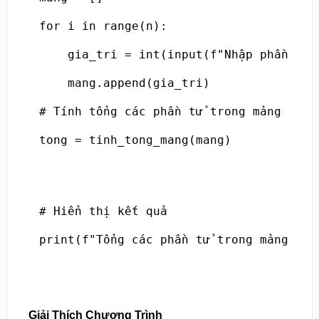
for i in range(n):

    gia_tri = int(input(f"Nhập phần tử t
    mang.append(gia_tri)

# Tính tổng các phần tử trong mảng

tong = tinh_tong_mang(mang)

# Hiển thị kết quả

print(f"Tổng các phần tử trong mảng là:
Giải Thích Chương Trình