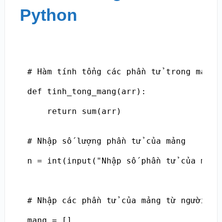
Python
# Hàm tính tổng các phần tử trong mảng

def tinh_tong_mang(arr):

    return sum(arr)

# Nhập số lượng phần tử của mảng

n = int(input("Nhập số phần tử của mảng:
# Nhập các phần tử của mảng từ người dùn
mang = []
