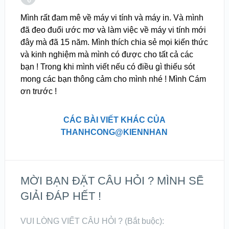
Mình rất đam mê về máy vi tính và máy in. Và mình
đã đeo đuổi ước mơ và làm việc về máy vi tính mới
đây mà đã 15 năm. Mình thích chia sẻ mọi kiến thức
và kinh nghiệm mà mình có được cho tất cả các
bạn ! Trong khi mình viết nếu có điều gì thiếu sót
mong các bạn thông cảm cho mình nhé ! Mình Cám
ơn trước !
CÁC BÀI VIẾT KHÁC CỦA
THANHCONG@KIENNHAN
MỜI BẠN ĐẶT CÂU HỎI ? MÌNH SẼ
GIẢI ĐÁP HẾT !
VUI LÒNG VIẾT CÂU HỎI ? (Bắt buộc):