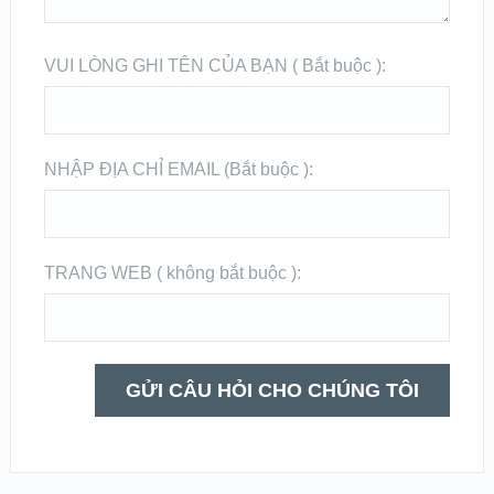
VUI LÒNG GHI TÊN CỦA BẠN ( Bắt buộc ):
NHẬP ĐỊA CHỈ EMAIL (Bắt buộc ):
TRANG WEB ( không bắt buộc ):