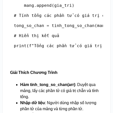
    mang.append(gia_tri)

# Tính tổng các phần tử có giá trị chẵn

tong_so_chan = tinh_tong_so_chan(mang)

# Hiển thị kết quả

print(f"Tổng các phần tử có giá trị chẵ
Giải Thích Chương Trình
Hàm tinh_tong_so_chan(arr)
: Duyệt qua
mảng, lấy các phần tử có giá trị chẵn và tính
tổng.
Nhập dữ liệu
: Người dùng nhập số lượng
phần tử của mảng và từng phần tử.