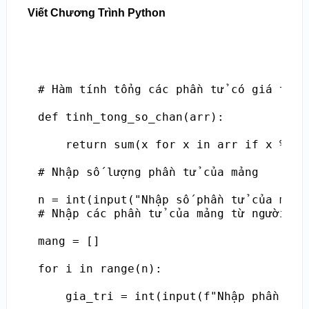
Viết Chương Trình Python
# Hàm tính tổng các phần tử có giá trị c
def tinh_tong_so_chan(arr):

    return sum(x for x in arr if x % 2 =
# Nhập số lượng phần tử của mảng

n = int(input("Nhập số phần tử của mảng:
# Nhập các phần tử của mảng từ người dùn
mang = []

for i in range(n):

    gia_tri = int(input(f"Nhập phần tử t