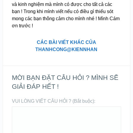
và kinh nghiệm mà mình có được cho tất cả các
bạn ! Trong khi mình viết nếu có điều gì thiếu sót
mong các bạn thông cảm cho mình nhé ! Mình Cám
ơn trước !
CÁC BÀI VIẾT KHÁC CỦA
THANHCONG@KIENNHAN
MỜI BẠN ĐẶT CÂU HỎI ? MÌNH SẼ
GIẢI ĐÁP HẾT !
VUI LÒNG VIẾT CÂU HỎI ? (Bắt buộc):