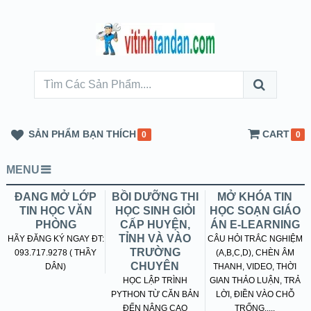
SẢN PHẨM BẠN THÍCH
CART
0
0
MENU
ĐANG MỞ LỚP
BỒI DƯỠNG THI
MỞ KHÓA TIN
TIN HỌC VĂN
HỌC SINH GIỎI
HỌC SOẠN GIÁO
PHÒNG
CẤP HUYỆN,
ÁN E-LEARNING
TỈNH VÀ VÀO
HÃY ĐĂNG KÝ NGAY ĐT:
CÂU HỎI TRẮC NGHIỆM
TRƯỜNG
093.717.9278 ( THẦY
(A,B,C,D), CHÈN ÂM
CHUYÊN
DÂN)
THANH, VIDEO, THỜI
HỌC LẬP TRÌNH
GIAN THẢO LUẬN, TRẢ
PYTHON TỪ CĂN BẢN
LỜI, ĐIỀN VÀO CHỖ
ĐẾN NÂNG CAO
TRỐNG.....