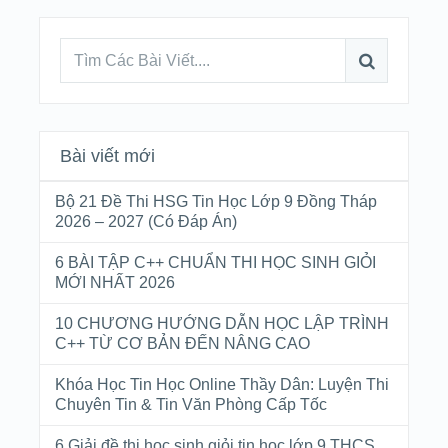
Bài viết mới
Bộ 21 Đề Thi HSG Tin Học Lớp 9 Đồng Tháp
2026 – 2027 (Có Đáp Án)
6 BÀI TẬP C++ CHUẨN THI HỌC SINH GIỎI
MỚI NHẤT 2026
10 CHƯƠNG HƯỚNG DẪN HỌC LẬP TRÌNH
C++ TỪ CƠ BẢN ĐẾN NÂNG CAO
Khóa Học Tin Học Online Thầy Dân: Luyện Thi
Chuyên Tin & Tin Văn Phòng Cấp Tốc
6 Giải đề thi học sinh giỏi tin học lớp 9 THCS