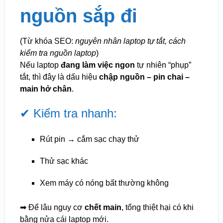
nguồn sắp đi
(Từ khóa SEO:
nguyên nhân laptop tự tắt, cách
kiểm tra nguồn laptop
)
Nếu laptop
đang làm việc ngon
tự nhiên “phụp”
tắt, thì đây là dấu hiệu
chập nguồn – pin chai –
main hở chân
.
✔ Kiểm tra nhanh:
Rút pin → cắm sạc chạy thử
Thử sạc khác
Xem máy có nóng bất thường không
➡ Để lâu nguy cơ
chết main
, tổng thiệt hại có khi
bằng nửa cái laptop mới.