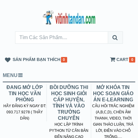
SẢN PHẨM BẠN THÍCH
CART
0
0
MENU
ĐANG MỞ LỚP
BỒI DƯỠNG THI
MỞ KHÓA TIN
TIN HỌC VĂN
HỌC SINH GIỎI
HỌC SOẠN GIÁO
PHÒNG
CẤP HUYỆN,
ÁN E-LEARNING
TỈNH VÀ VÀO
HÃY ĐĂNG KÝ NGAY ĐT:
CÂU HỎI TRẮC NGHIỆM
TRƯỜNG
093.717.9278 ( THẦY
(A,B,C,D), CHÈN ÂM
CHUYÊN
DÂN)
THANH, VIDEO, THỜI
HỌC LẬP TRÌNH
GIAN THẢO LUẬN, TRẢ
PYTHON TỪ CĂN BẢN
LỜI, ĐIỀN VÀO CHỖ
ĐẾN NÂNG CAO
TRỐNG.....