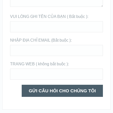
VUI LÒNG GHI TÊN CỦA BẠN ( Bắt buộc ):
NHẬP ĐỊA CHỈ EMAIL (Bắt buộc ):
TRANG WEB ( không bắt buộc ):