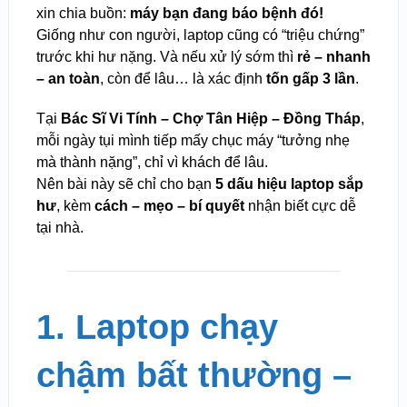
xin chia buồn:
máy bạn đang báo bệnh đó!
Giống như con người, laptop cũng có “triệu chứng”
trước khi hư nặng. Và nếu xử lý sớm thì
rẻ – nhanh
– an toàn
, còn để lâu… là xác định
tốn gấp 3 lần
.
Tại
Bác Sĩ Vi Tính – Chợ Tân Hiệp – Đồng Tháp
,
mỗi ngày tụi mình tiếp mấy chục máy “tưởng nhẹ
mà thành nặng”, chỉ vì khách để lâu.
Nên bài này sẽ chỉ cho bạn
5 dấu hiệu laptop sắp
hư
, kèm
cách – mẹo – bí quyết
nhận biết cực dễ
tại nhà.
1. Laptop chạy
chậm bất thường –