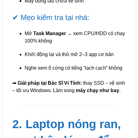
Máy dùng lâu chưa vệ sinh
✔ Mẹo kiểm tra tại nhà:
Mở
Task Manager
→ xem CPU/HDD có chạy
100% không
Khởi động lại và thử mở 2–3 app cơ bản
Nghe xem ổ cứng có tiếng “lạch cạch” không
➡
Giải pháp tại Bác Sĩ Vi Tính:
thay SSD – vệ sinh
– tối ưu Windows. Làm xong
máy chạy như bay
.
2. Laptop nóng ran,