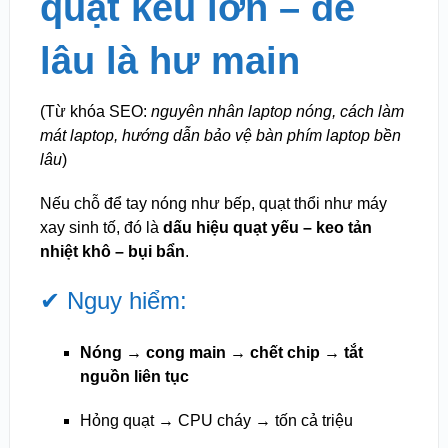
quạt kêu lớn – để
lâu là hư main
(Từ khóa SEO:
nguyên nhân laptop nóng, cách làm
mát laptop, hướng dẫn bảo vệ bàn phím laptop bền
lâu
)
Nếu chỗ để tay nóng như bếp, quạt thổi như máy
xay sinh tố, đó là
dấu hiệu quạt yếu – keo tản
nhiệt khô – bụi bẩn
.
✔ Nguy hiểm:
Nóng → cong main → chết chip → tắt
nguồn liên tục
Hỏng quạt → CPU cháy → tốn cả triệu