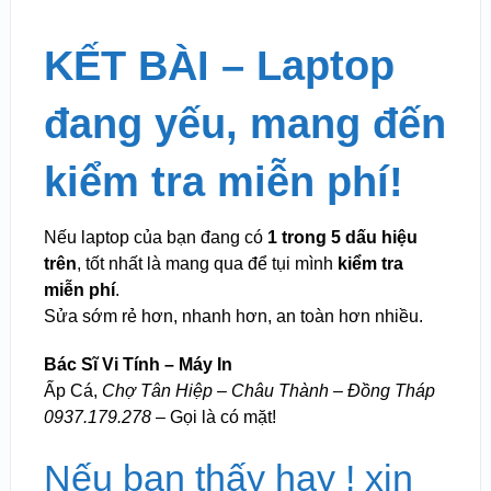
KẾT BÀI – Laptop
đang yếu, mang đến
kiểm tra miễn phí!
Nếu laptop của bạn đang có
1 trong 5 dấu hiệu
trên
, tốt nhất là mang qua để tụi mình
kiểm tra
miễn phí
.
Sửa sớm rẻ hơn, nhanh hơn, an toàn hơn nhiều.
Bác Sĩ Vi Tính – Máy In
Ấp Cá,
Chợ Tân Hiệp – Châu Thành – Đồng Tháp
0937.179.278
– Gọi là có mặt!
Nếu bạn thấy hay ! xin