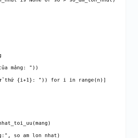


ủa mảng: "))

ử thứ {i+1}: ")) for i in range(n)]

hat_toi_uu(mang)

g:", so_am_lon_nhat)