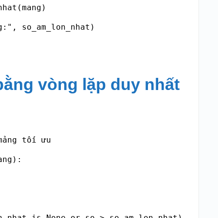
hat(mang)

g:", so_am_lon_nhat)
bằng vòng lặp duy nhất
ảng tối ưu

ng):

n_nhat is None or so > so_am_lon_nhat):
