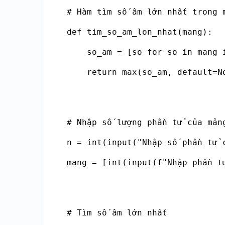
# Hàm tìm số âm lớn nhất trong m
def tim_so_am_lon_nhat(mang):

    so_am = [so for so in mang i
    return max(so_am, default=N
# Nhập số lượng phần tử của mảng
n = int(input("Nhập số phần tử c
mang = [int(input(f"Nhập phần t
# Tìm số âm lớn nhất
