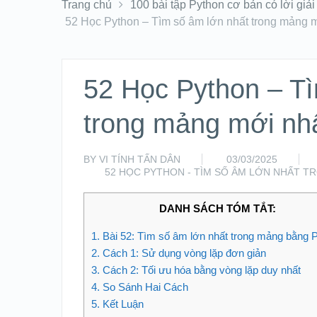
Trang chủ
100 bài tập Python cơ bản có lời giải
52 Học Python – Tìm số âm lớn nhất trong mảng 
52 Học Python – Tì
trong mảng mới nh
BY
VI TÍNH TẤN DÂN
03/03/2025
52 HỌC PYTHON - TÌM SỐ ÂM LỚN NHẤT 
DANH SÁCH TÓM TẮT:
1.
Bài 52: Tìm số âm lớn nhất trong mảng bằng 
2.
Cách 1: Sử dụng vòng lặp đơn giản
3.
Cách 2: Tối ưu hóa bằng vòng lặp duy nhất
4.
So Sánh Hai Cách
5.
Kết Luận