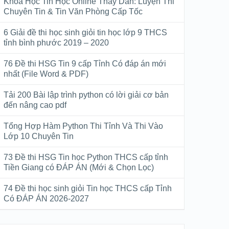
Khóa Học Tin Học Online Thầy Dân: Luyện Thi
Chuyên Tin & Tin Văn Phòng Cấp Tốc
6 Giải đề thi học sinh giỏi tin học lớp 9 THCS
tỉnh bình phước 2019 – 2020
76 Đề thi HSG Tin 9 cấp Tỉnh Có đáp án mới
nhất (File Word & PDF)
Tải 200 Bài lập trình python có lời giải cơ bản
đến nâng cao pdf
Tổng Hợp Hàm Python Thi Tỉnh Và Thi Vào
Lớp 10 Chuyên Tin
73 Đề thi HSG Tin học Python THCS cấp tỉnh
Tiền Giang có ĐÁP ÁN (Mới & Chọn Lọc)
74 Đề thi học sinh giỏi Tin học THCS cấp Tỉnh
Có ĐÁP ÁN 2026-2027