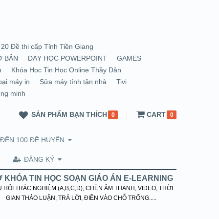
20 Đề thi cấp Tỉnh Tiền Giang
Ơ BẢN
DẠY HỌC POWERPOINT
GAMES
n
Khóa Học Tin Học Online Thầy Dân
oại máy in
Sửa máy tính tận nhà
Tivi
ông minh
SẢN PHẨM BẠN THÍCH
CART
0
0
 ĐẾN 100 ĐỀ HUYỆN
ĐĂNG KÝ
 KHÓA TIN HỌC SOẠN GIÁO ÁN E-LEARNING
 HỎI TRẮC NGHIỆM (A,B,C,D), CHÈN ÂM THANH, VIDEO, THỜI
GIAN THẢO LUẬN, TRẢ LỜI, ĐIỀN VÀO CHỖ TRỐNG.....