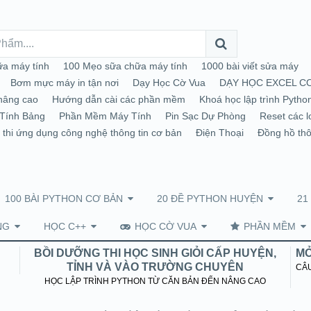
a máy tính
100 Mẹo sữa chữa máy tính
1000 bài viết sửa máy
Bơm mực máy in tận nơi
Dạy Học Cờ Vua
DẠY HỌC EXCEL C
nâng cao
Hướng dẫn cài các phần mềm
Khoá học lập trình Pytho
Tính Bảng
Phần Mềm Máy Tính
Pin Sạc Dự Phòng
Reset các l
 thi ứng dụng công nghệ thông tin cơ bản
Điện Thoại
Đồng hồ th
100 BÀI PYTHON CƠ BẢN
20 ĐỀ PYTHON HUYỆN
21
NG
HỌC C++
HỌC CỜ VUA
PHẦN MỀM
BỒI DƯỠNG THI HỌC SINH GIỎI CẤP HUYỆN,
MỞ
TỈNH VÀ VÀO TRƯỜNG CHUYÊN
CÂU
HỌC LẬP TRÌNH PYTHON TỪ CĂN BẢN ĐẾN NÂNG CAO