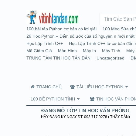
100 bài tập Python cơ bản có lời giải
100 Mẹo Sửa chữ
26 Học Python – Đếm số ước của số nguyên n mới nhất
Học Lập Trình C++
Học Lập Trình C++ từ cơ bản đến 
Mã Giảm Giá
Màn Hình
Máy In
Máy Tính
Máy 
TRUNG TÂM TIN HỌC TẤN DÂN
Uncategorized
Đề
TRANG CHỦ
TÀI LIỆU HỌC PYTHON
100 ĐỀ PYTHON TỈNH
TIN HỌC VĂN PHÒ
ĐANG MỞ LỚP TIN HỌC VĂN PHÒNG
HÃY ĐĂNG KÝ NGAY ĐT: 093.717.9278 ( THẦY DÂN)