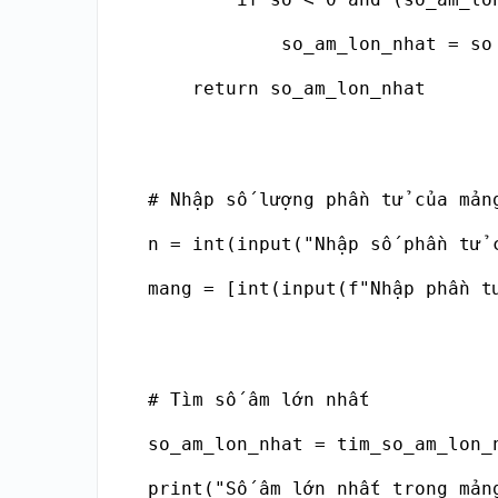
            so_am_lon_nhat = so

    return so_am_lon_nhat

# Nhập số lượng phần tử của mảng
n = int(input("Nhập số phần tử c
mang = [int(input(f"Nhập phần t
# Tìm số âm lớn nhất

so_am_lon_nhat = tim_so_am_lon_n
print("Số âm lớn nhất trong mản