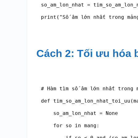
so_am_lon_nhat = tim_so_am_lon_n
print("Số âm lớn nhất trong mản
Cách 2: Tối ưu hóa 
# Hàm tìm số âm lớn nhất trong m
def tim_so_am_lon_nhat_toi_uu(ma
    so_am_lon_nhat = None

    for so in mang:

        if so < 0 and (so_am_lo