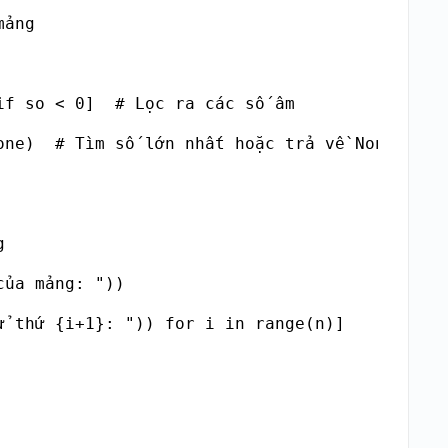
ảng

f so < 0]  # Lọc ra các số âm

one)  # Tìm số lớn nhất hoặc trả về None nếu k


ủa mảng: "))

ử thứ {i+1}: ")) for i in range(n)]
