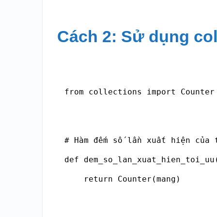
Cách 2: Sử dụng col
from collections import Counter

# Hàm đếm số lần xuất hiện của t
def dem_so_lan_xuat_hien_toi_uu(
    return Counter(mang)
