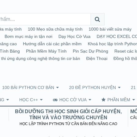
a máy tính
100 Mẹo sữa chữa máy tính
1000 bài viết sửa máy
Bơm mực máy in tận nơi
Dạy Học Cờ Vua
DẠY HỌC EXCEL C
nâng cao
Hướng dẫn cài các phần mềm
Khoá học lập trình Pytho
Tính Bảng
Phần Mềm Máy Tính
Pin Sạc Dự Phòng
Reset các l
 thi ứng dụng công nghệ thông tin cơ bản
Điện Thoại
Đồng hồ th
100 BÀI PYTHON CƠ BẢN
20 ĐỀ PYTHON HUYỆN
21
NG
HỌC C++
HỌC CỜ VUA
PHẦN MỀM
BỒI DƯỠNG THI HỌC SINH GIỎI CẤP HUYỆN,
MỞ
TỈNH VÀ VÀO TRƯỜNG CHUYÊN
CÂU
HỌC LẬP TRÌNH PYTHON TỪ CĂN BẢN ĐẾN NÂNG CAO