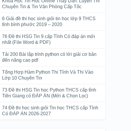
Khóa Học Tin Học Online Thầy Dân: Luyện Thi
Chuyên Tin & Tin Văn Phòng Cấp Tốc
6 Giải đề thi học sinh giỏi tin học lớp 9 THCS
tỉnh bình phước 2019 – 2020
76 Đề thi HSG Tin 9 cấp Tỉnh Có đáp án mới
nhất (File Word & PDF)
Tải 200 Bài lập trình python có lời giải cơ bản
đến nâng cao pdf
Tổng Hợp Hàm Python Thi Tỉnh Và Thi Vào
Lớp 10 Chuyên Tin
73 Đề thi HSG Tin học Python THCS cấp tỉnh
Tiền Giang có ĐÁP ÁN (Mới & Chọn Lọc)
74 Đề thi học sinh giỏi Tin học THCS cấp Tỉnh
Có ĐÁP ÁN 2026-2027