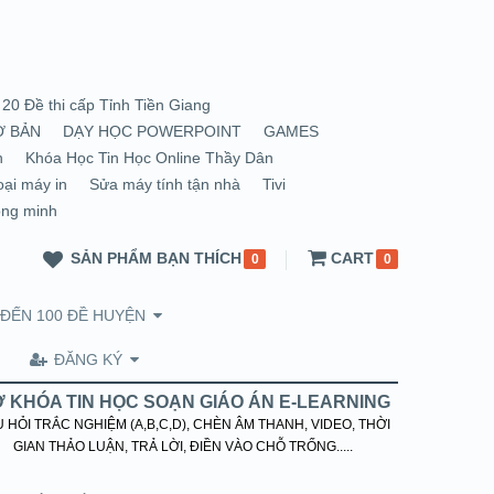
20 Đề thi cấp Tỉnh Tiền Giang
Ơ BẢN
DẠY HỌC POWERPOINT
GAMES
n
Khóa Học Tin Học Online Thầy Dân
oại máy in
Sửa máy tính tận nhà
Tivi
ông minh
SẢN PHẨM BẠN THÍCH
CART
0
0
 ĐẾN 100 ĐỀ HUYỆN
ĐĂNG KÝ
 KHÓA TIN HỌC SOẠN GIÁO ÁN E-LEARNING
 HỎI TRẮC NGHIỆM (A,B,C,D), CHÈN ÂM THANH, VIDEO, THỜI
GIAN THẢO LUẬN, TRẢ LỜI, ĐIỀN VÀO CHỖ TRỐNG.....