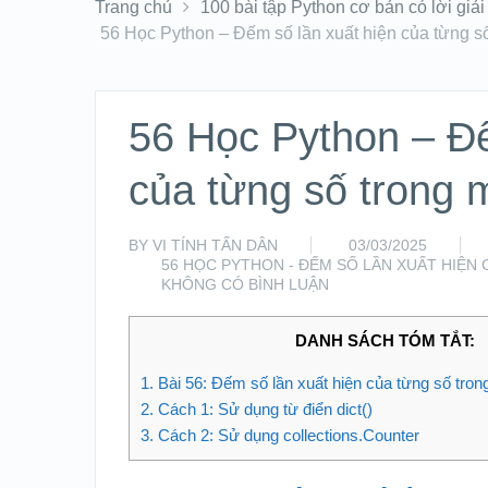
Trang chủ
100 bài tập Python cơ bản có lời giải
56 Học Python – Đếm số lần xuất hiện của từng s
56 Học Python – Đế
của từng số trong
BY
VI TÍNH TẤN DÂN
03/03/2025
56 HỌC PYTHON - ĐẾM SỐ LẦN XUẤT HIỆ
KHÔNG CÓ BÌNH LUẬN
DANH SÁCH TÓM TẮT:
1.
Bài 56: Đếm số lần xuất hiện của từng số tro
2.
Cách 1: Sử dụng từ điển dict()
3.
Cách 2: Sử dụng collections.Counter