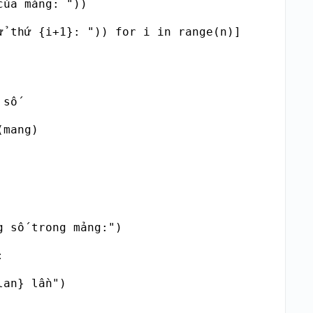
ủa mảng: "))

ử thứ {i+1}: ")) for i in range(n)]

số

mang)

 số trong mảng:")



lan} lần")