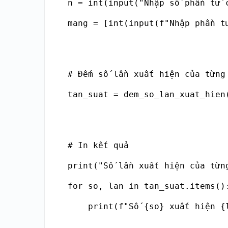
n = int(input("Nhập số phần tử c
mang = [int(input(f"Nhập phần t
# Đếm số lần xuất hiện của từng 
tan_suat = dem_so_lan_xuat_hien(
# In kết quả

print("Số lần xuất hiện của từng
for so, lan in tan_suat.items():
    print(f"Số {so} xuất hiện {