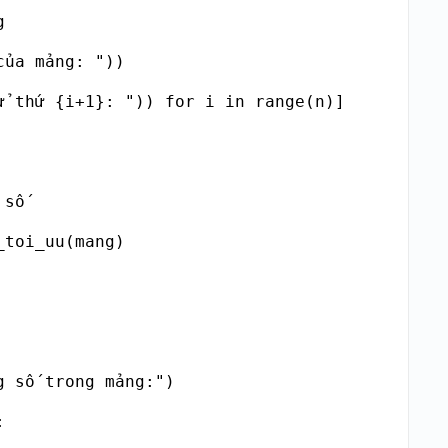


ủa mảng: "))

ử thứ {i+1}: ")) for i in range(n)]

số

toi_uu(mang)

 số trong mảng:")


