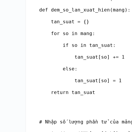
def dem_so_lan_xuat_hien(mang):

    tan_suat = {}

    for so in mang:

        if so in tan_suat:

            tan_suat[so] += 1

        else:

            tan_suat[so] = 1

    return tan_suat

# Nhập số lượng phần tử của mảng