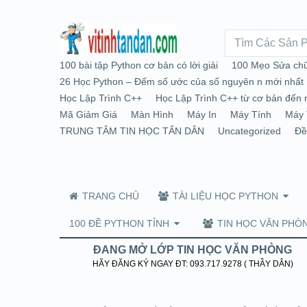
100 bài tập Python cơ bản có lời giải
100 Mẹo Sửa chữ
26 Học Python – Đếm số ước của số nguyên n mới nhất
Học Lập Trình C++
Học Lập Trình C++ từ cơ bản đến 
Mã Giảm Giá
Màn Hình
Máy In
Máy Tính
Máy 
TRUNG TÂM TIN HỌC TẤN DÂN
Uncategorized
Đề
TRANG CHỦ
TÀI LIỆU HỌC PYTHON
100 ĐỀ PYTHON TỈNH
TIN HỌC VĂN PHÒ
ĐANG MỞ LỚP TIN HỌC VĂN PHÒNG
HÃY ĐĂNG KÝ NGAY ĐT: 093.717.9278 ( THẦY DÂN)