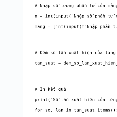
# Nhập số lượng phần tử của mảng
n = int(input("Nhập số phần tử c
mang = [int(input(f"Nhập phần t
# Đếm số lần xuất hiện của từng 
tan_suat = dem_so_lan_xuat_hien_
# In kết quả

print("Số lần xuất hiện của từng
for so, lan in tan_suat.items():