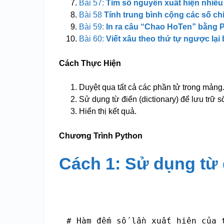
Bài 57:
Tìm số nguyên xuất hiện nhiều
Bài 58
Tính trung bình cộng các số 
Bài 59:
In ra câu “Chao HoTen” bằng 
Bài 60:
Viết xâu theo thứ tự ngược lại
Cách Thực Hiện
Duyệt qua tất cả các phần tử trong mảng
Sử dụng từ điển (dictionary) để lưu trữ s
Hiển thị kết quả.
Chương Trình Python
Cách 1: Sử dụng từ đ
# Hàm đếm số lần xuất hiện của t