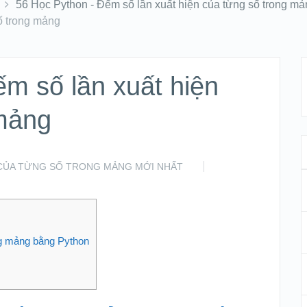
56 Học Python - Đếm số lần xuất hiện của từng số trong mả
ố trong mảng
m số lần xuất hiện
 mảng
N CỦA TỪNG SỐ TRONG MẢNG MỚI NHẤT
ng mảng bằng Python