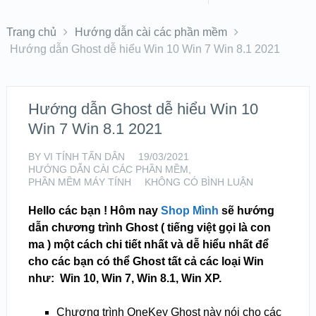
Trang chủ
Hướng dẫn cài các phần mềm
Hướng dẫn Ghost dễ hiểu Win 10 Win 7 Win 8.1 2021
Hướng dẫn Ghost dễ hiểu Win 10
Win 7 Win 8.1 2021
BY
VI TÍNH TẤN DÂN
19/03/2021
HƯỚNG DẪN CÀI CÁC PHẦN MỀM
,
PHẦN MỀM MÁY TÍNH
KHÔNG CÓ BÌNH LUẬN
Hello các bạn ! Hôm nay
Shop Mình
sẽ hướng
dẫn chương trình Ghost ( tiếng việt gọi là con
ma ) một cách chi tiết nhất và dễ hiểu nhất để
cho các bạn có thể Ghost tất cả các loại Win
như: Win 10, Win 7, Win 8.1, Win XP.
Chương trình OneKey Ghost này nói cho các