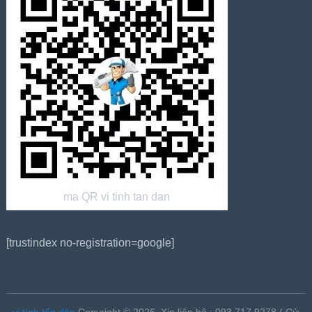
ma QR vi tinh tan dan
[trustindex no-registration=google]