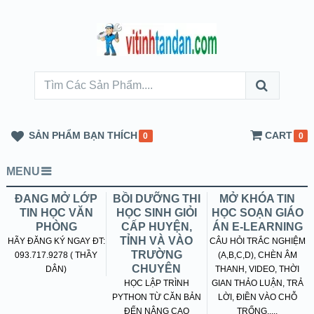
SẢN PHẨM BẠN THÍCH
CART
0
0
MENU
ĐANG MỞ LỚP
BỒI DƯỠNG THI
MỞ KHÓA TIN
TIN HỌC VĂN
HỌC SINH GIỎI
HỌC SOẠN GIÁO
PHÒNG
CẤP HUYỆN,
ÁN E-LEARNING
TỈNH VÀ VÀO
HÃY ĐĂNG KÝ NGAY ĐT:
CÂU HỎI TRẮC NGHIỆM
TRƯỜNG
093.717.9278 ( THẦY
(A,B,C,D), CHÈN ÂM
CHUYÊN
DÂN)
THANH, VIDEO, THỜI
HỌC LẬP TRÌNH
GIAN THẢO LUẬN, TRẢ
PYTHON TỪ CĂN BẢN
LỜI, ĐIỀN VÀO CHỖ
ĐẾN NÂNG CAO
TRỐNG.....