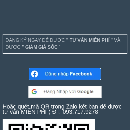
ĐĂNG KÝ NGAY ĐỂ ĐƯỢC
" TƯ VẤN MIỄN PHÍ "
VÀ
ĐƯỢC
" GIẢM GIÁ SỐC
"
Hoặc quét mã QR trong Zalo kết bạn để được
tư vấn MIỄN PHÍ ( ĐT: 093.717.9278