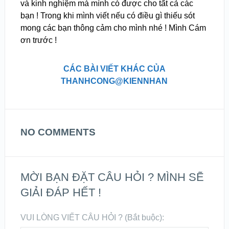
và kinh nghiệm mà mình có được cho tất cả các
bạn ! Trong khi mình viết nếu có điều gì thiếu sót
mong các bạn thông cảm cho mình nhé ! Mình Cám
ơn trước !
CÁC BÀI VIẾT KHÁC CỦA
THANHCONG@KIENNHAN
NO COMMENTS
MỜI BẠN ĐẶT CÂU HỎI ? MÌNH SẼ
GIẢI ĐÁP HẾT !
VUI LÒNG VIẾT CÂU HỎI ? (Bắt buộc):