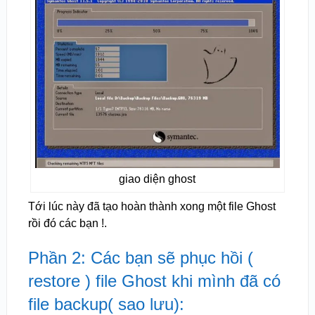
giao diện ghost
Tới lúc này đã tạo hoàn thành xong một file Ghost
rồi đó các bạn !.
Phần 2: Các bạn sẽ phục hồi (
restore ) file Ghost khi mình đã có
file backup( sao lưu):