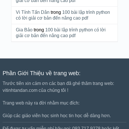
giải cơ bản đến nâng cao pdf
Vi Tính Tấn Dân
trong
100 bài lập trình python
có lời giải cơ bản đến nâng cao pdf
Gia Bảo
trong
100 bài lập trình python có lời
giải cơ bản đến nâng cao pdf
Phần Giới Thiệu về trang web:
Trước tiên xin cám ơn các bạn đã ghé thăm trang web:
vitinhtandan.com của chúng tôi !
Trang web này ra đời nhằm mục đích:
Giúp các giáo viên học sinh học tin học dễ dàng hơn.
Để được tư vấn miễn phí hãy gọi: 093.717.9278 hoặc kết