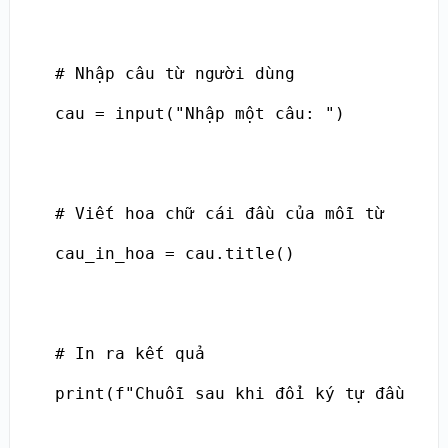
# Nhập câu từ người dùng

cau = input("Nhập một câu: ")

# Viết hoa chữ cái đầu của mỗi từ

cau_in_hoa = cau.title()

# In ra kết quả

print(f"Chuỗi sau khi đổi ký tự đầu thà