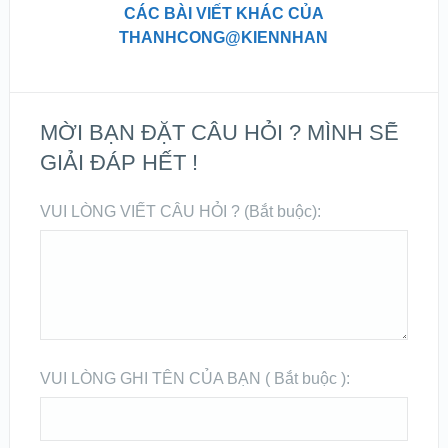
CÁC BÀI VIẾT KHÁC CỦA
THANHCONG@KIENNHAN
MỜI BẠN ĐẶT CÂU HỎI ? MÌNH SẼ
GIẢI ĐÁP HẾT !
VUI LÒNG VIẾT CÂU HỎI ? (Bắt buộc):
VUI LÒNG GHI TÊN CỦA BẠN ( Bắt buộc ):