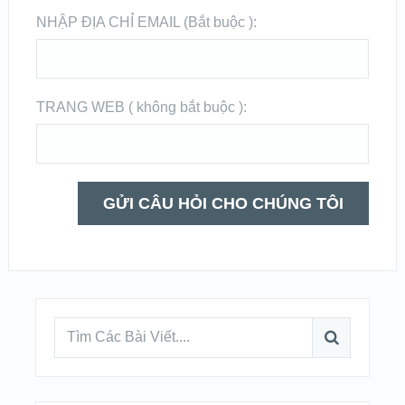
NHẬP ĐỊA CHỈ EMAIL (Bắt buộc ):
TRANG WEB ( không bắt buộc ):