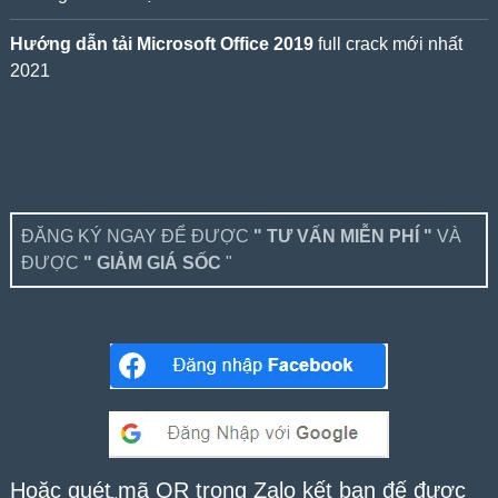
Hướng dẫn tải Microsoft Office 2019
full crack mới nhất
2021
ĐĂNG KÝ NGAY ĐỂ ĐƯỢC
" TƯ VẤN MIỄN PHÍ "
VÀ
ĐƯỢC
" GIẢM GIÁ SỐC
"
Hoặc quét mã QR trong Zalo kết bạn để được