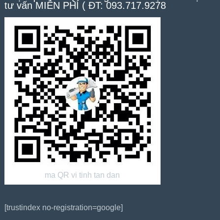
tư vấn MIỄN PHÍ ( ĐT: 093.717.9278
ma QR vi tinh tan dan
[trustindex no-registration=google]