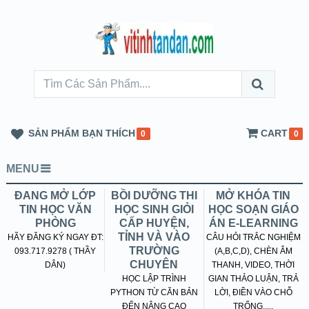
SẢN PHẨM BẠN THÍCH
CART
0
0
MENU
ĐANG MỞ LỚP
BỒI DƯỠNG THI
MỞ KHÓA TIN
TIN HỌC VĂN
HỌC SINH GIỎI
HỌC SOẠN GIÁO
PHÒNG
CẤP HUYỆN,
ÁN E-LEARNING
TỈNH VÀ VÀO
HÃY ĐĂNG KÝ NGAY ĐT:
CÂU HỎI TRẮC NGHIỆM
TRƯỜNG
093.717.9278 ( THẦY
(A,B,C,D), CHÈN ÂM
CHUYÊN
DÂN)
THANH, VIDEO, THỜI
HỌC LẬP TRÌNH
GIAN THẢO LUẬN, TRẢ
PYTHON TỪ CĂN BẢN
LỜI, ĐIỀN VÀO CHỖ
ĐẾN NÂNG CAO
TRỐNG.....