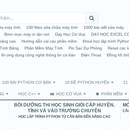
a máy tính
100 Mẹo sữa chữa máy tính
1000 bài viết sửa máy
Bơm mực máy in tận nơi
Dạy Học Cờ Vua
DẠY HỌC EXCEL C
nâng cao
Hướng dẫn cài các phần mềm
Khoá học lập trình Pytho
Tính Bảng
Phần Mềm Máy Tính
Pin Sạc Dự Phòng
Reset các l
 thi ứng dụng công nghệ thông tin cơ bản
Điện Thoại
Đồng hồ th
100 BÀI PYTHON CƠ BẢN
20 ĐỀ PYTHON HUYỆN
21
NG
HỌC C++
HỌC CỜ VUA
PHẦN MỀM
BỒI DƯỠNG THI HỌC SINH GIỎI CẤP HUYỆN,
MỞ
TỈNH VÀ VÀO TRƯỜNG CHUYÊN
CÂU
HỌC LẬP TRÌNH PYTHON TỪ CĂN BẢN ĐẾN NÂNG CAO