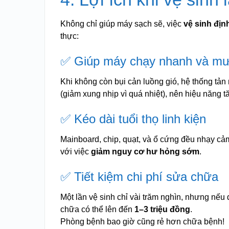
Không chỉ giúp máy sạch sẽ, việc
vệ sinh địn
thực:
✅ Giúp máy chạy nhanh và m
Khi không còn bụi cản luồng gió, hệ thống tản 
(giảm xung nhịp vì quá nhiệt), nên hiệu năng tă
✅ Kéo dài tuổi thọ linh kiện
Mainboard, chip, quạt, và ổ cứng đều nhạy cả
với việc
giảm nguy cơ hư hỏng sớm
.
✅ Tiết kiệm chi phí sửa chữa
Một lần vệ sinh chỉ vài trăm nghìn, nhưng nếu
chữa có thể lên đến
1–3 triệu đồng
.
Phòng bệnh bao giờ cũng rẻ hơn chữa bệnh!