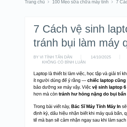
Trang chủ
100 Mẹo sữa chữa máy tính
7 Các
7 Cách vệ sinh lapt
tránh bụi làm máy 
BY
VI TÍNH TẤN DÂN
14/10/2025
KHÔNG CÓ BÌNH LUẬN
Laptop là thiết bị làm việc, học tập và giải trí 
ít người dùng để ý rằng —
chiếc laptop cũng
bảo dưỡng xe máy vậy. Việc
vệ sinh laptop 6
hơn mà còn
tránh hư hỏng nặng do bụi bẩn 
Trong bài viết này,
Bác Sĩ Máy Tính Máy In
sẽ 
định kỳ, dấu hiệu nhận biết khi máy quá bẩn, q
tế mà bạn sẽ cảm nhận ngay sau khi làm sạch 