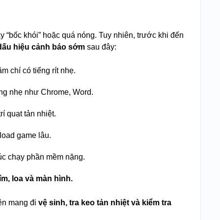
y “bốc khói” hoặc quá nóng. Tuy nhiên, trước khi đến
dấu hiệu cảnh báo sớm
sau đây:
 chí có tiếng rít nhẹ.
ụng nhẹ như Chrome, Word.
trí quạt tản nhiệt.
load game lâu.
 lúc chạy phần mềm nặng.
ím, loa và màn hình.
nên mang đi
vệ sinh, tra keo tản nhiệt và kiểm tra