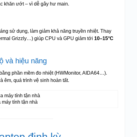
c khăn ướt – vì dễ gây hư main.
áng sử dụng, làm giảm khả năng truyền nhiệt. Thay
Thermal Grizzly…) giúp CPU và GPU giảm tới
10–15°C
độ và hiệu năng
hử bằng phần mềm đo nhiệt (HWMonitor, AIDA64…).
 êm, quá trình vệ sinh hoàn tất.
 máy tính tận nhà
laptop định kỳ