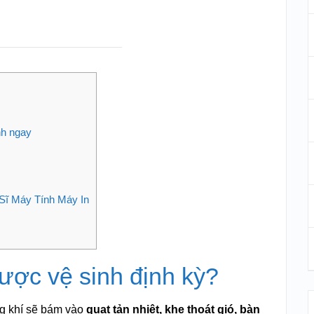
nh ngay
 Sĩ Máy Tính Máy In
được vệ sinh định kỳ?
ng khí sẽ bám vào
quạt tản nhiệt, khe thoát gió, bàn