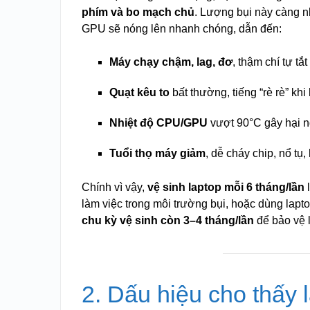
phím và bo mạch chủ
. Lượng bụi này càng n
GPU sẽ nóng lên nhanh chóng, dẫn đến:
Máy chạy chậm, lag, đơ
, thậm chí tự tắt
Quạt kêu to
bất thường, tiếng “rè rè” khi
Nhiệt độ CPU/GPU
vượt 90°C gây hại ng
Tuổi thọ máy giảm
, dễ cháy chip, nổ tụ
Chính vì vậy,
vệ sinh laptop mỗi 6 tháng/lần
l
làm việc trong môi trường bụi, hoặc dùng lapto
chu kỳ vệ sinh còn 3–4 tháng/lần
để bảo vệ l
2. Dấu hiệu cho thấy 