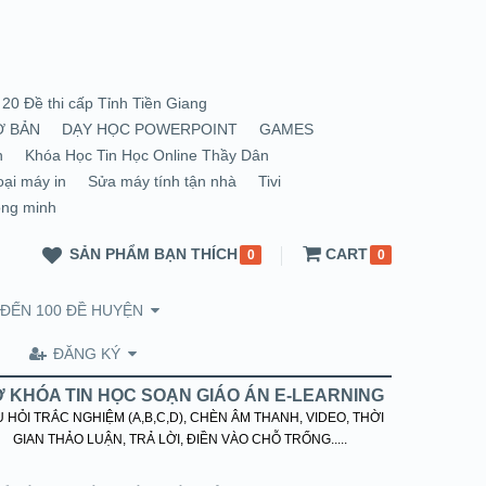
20 Đề thi cấp Tỉnh Tiền Giang
Ơ BẢN
DẠY HỌC POWERPOINT
GAMES
n
Khóa Học Tin Học Online Thầy Dân
oại máy in
Sửa máy tính tận nhà
Tivi
ông minh
SẢN PHẨM BẠN THÍCH
CART
0
0
 ĐẾN 100 ĐỀ HUYỆN
ĐĂNG KÝ
 KHÓA TIN HỌC SOẠN GIÁO ÁN E-LEARNING
 HỎI TRẮC NGHIỆM (A,B,C,D), CHÈN ÂM THANH, VIDEO, THỜI
GIAN THẢO LUẬN, TRẢ LỜI, ĐIỀN VÀO CHỖ TRỐNG.....