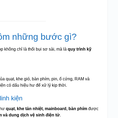
 gồm những bước gì?
top không chỉ là thổi bụi sơ sài, mà là
quy trình kỹ
 của quạt, khe gió, bàn phím, pin, ổ cứng, RAM và
ện có dấu hiệu hư để xử lý kịp thời.
inh kiện
như
quạt, khe tản nhiệt, mainboard, bàn phím
được
 và dung dịch vệ sinh điện tử
.