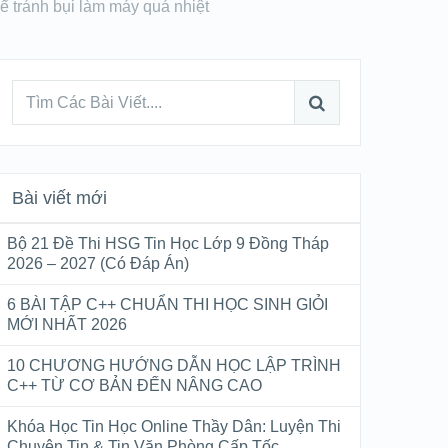
để tránh bụi làm máy quá nhiệt
Bài viết mới
Bộ 21 Đề Thi HSG Tin Học Lớp 9 Đồng Tháp
2026 – 2027 (Có Đáp Án)
6 BÀI TẬP C++ CHUẨN THI HỌC SINH GIỎI
MỚI NHẤT 2026
10 CHƯƠNG HƯỚNG DẪN HỌC LẬP TRÌNH
C++ TỪ CƠ BẢN ĐẾN NÂNG CAO
Khóa Học Tin Học Online Thầy Dân: Luyện Thi
Chuyên Tin & Tin Văn Phòng Cấp Tốc