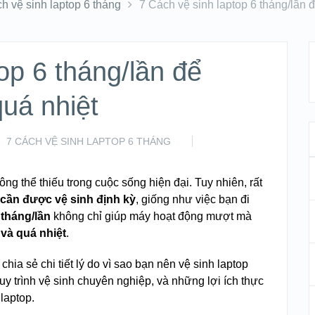
h vệ sinh laptop 6 tháng
7 Cách vệ sinh laptop 6 tháng/lần 
op 6 tháng/lần để
quá nhiệt
7 CÁCH VỆ SINH LAPTOP 6 THÁNG
không thể thiếu trong cuộc sống hiện đại. Tuy nhiên, rất
 cần được vệ sinh định kỳ
, giống như việc bạn đi
 tháng/lần
không chỉ giúp máy hoạt động mượt mà
và quá nhiệt
.
chia sẻ chi tiết lý do vì sao bạn nên vệ sinh laptop
uy trình vệ sinh chuyên nghiệp, và những lợi ích thực
laptop.