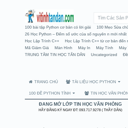
100 bài tập Python cơ bản có lời giải
100 Mẹo Sửa chữ
26 Học Python – Đếm số ước của số nguyên n mới nhất
Học Lập Trình C++
Học Lập Trình C++ từ cơ bản đến 
Mã Giảm Giá
Màn Hình
Máy In
Máy Tính
Máy 
TRUNG TÂM TIN HỌC TẤN DÂN
Uncategorized
Đề
TRANG CHỦ
TÀI LIỆU HỌC PYTHON
100 ĐỀ PYTHON TỈNH
TIN HỌC VĂN PHÒ
ĐANG MỞ LỚP TIN HỌC VĂN PHÒNG
HÃY ĐĂNG KÝ NGAY ĐT: 093.717.9278 ( THẦY DÂN)