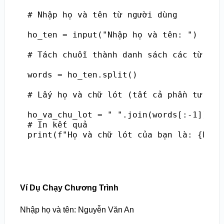
# Nhập họ và tên từ người dùng

ho_ten = input("Nhập họ và tên: ")

# Tách chuỗi thành danh sách các từ

words = ho_ten.split()

# Lấy họ và chữ lót (tất cả phần tử trừ
ho_va_chu_lot = " ".join(words[:-1]) if
# In kết quả

print(f"Họ và chữ lót của bạn là: {ho_v
Ví Dụ Chạy Chương Trình
Nhập họ và tên: Nguyễn Văn An