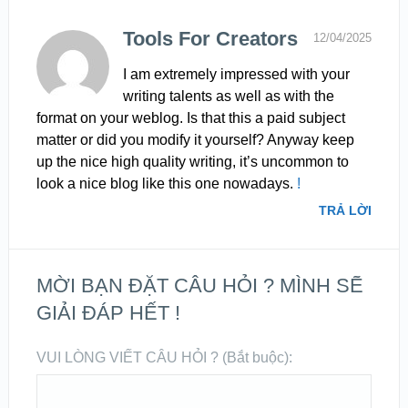
Tools For Creators
12/04/2025
I am extremely impressed with your
writing talents as well as with the
format on your weblog. Is that this a paid subject
matter or did you modify it yourself? Anyway keep
up the nice high quality writing, it’s uncommon to
look a nice blog like this one nowadays.
!
TRẢ LỜI
MỜI BẠN ĐẶT CÂU HỎI ? MÌNH SẼ
GIẢI ĐÁP HẾT !
VUI LÒNG VIẾT CÂU HỎI ? (Bắt buộc):