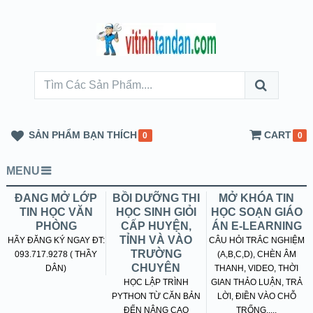
SẢN PHẨM BẠN THÍCH
CART
0
0
MENU
ĐANG MỞ LỚP
BỒI DƯỠNG THI
MỞ KHÓA TIN
TIN HỌC VĂN
HỌC SINH GIỎI
HỌC SOẠN GIÁO
PHÒNG
CẤP HUYỆN,
ÁN E-LEARNING
TỈNH VÀ VÀO
HÃY ĐĂNG KÝ NGAY ĐT:
CÂU HỎI TRẮC NGHIỆM
TRƯỜNG
093.717.9278 ( THẦY
(A,B,C,D), CHÈN ÂM
CHUYÊN
DÂN)
THANH, VIDEO, THỜI
HỌC LẬP TRÌNH
GIAN THẢO LUẬN, TRẢ
PYTHON TỪ CĂN BẢN
LỜI, ĐIỀN VÀO CHỖ
ĐẾN NÂNG CAO
TRỐNG.....