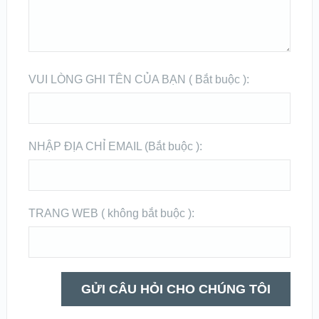
VUI LÒNG GHI TÊN CỦA BẠN ( Bắt buộc ):
NHẬP ĐỊA CHỈ EMAIL (Bắt buộc ):
TRANG WEB ( không bắt buộc ):