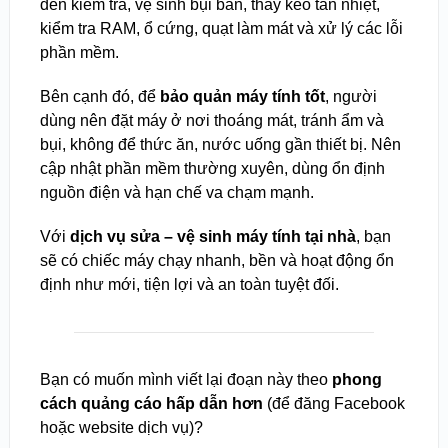
đến kiểm tra, vệ sinh bụi bẩn, thay keo tản nhiệt,
kiểm tra RAM, ổ cứng, quạt làm mát và xử lý các lỗi
phần mềm.
Bên cạnh đó, để
bảo quản máy tính tốt
, người
dùng nên đặt máy ở nơi thoáng mát, tránh ẩm và
bụi, không để thức ăn, nước uống gần thiết bị. Nên
cập nhật phần mềm thường xuyên, dùng ổn định
nguồn điện và hạn chế va chạm mạnh.
Với
dịch vụ sửa – vệ sinh máy tính tại nhà
, bạn
sẽ có chiếc máy chạy nhanh, bền và hoạt động ổn
định như mới, tiện lợi và an toàn tuyệt đối.
Bạn có muốn mình viết lại đoạn này theo
phong
cách quảng cáo hấp dẫn hơn
(để đăng Facebook
hoặc website dịch vụ)?