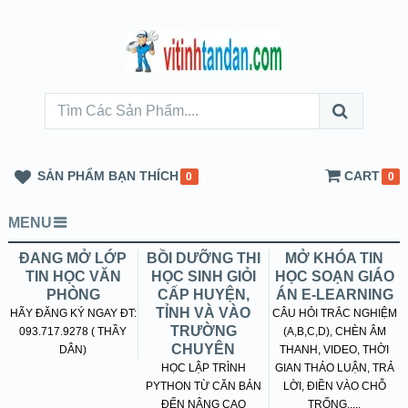
SẢN PHẨM BẠN THÍCH
CART
0
0
MENU
ĐANG MỞ LỚP
BỒI DƯỠNG THI
MỞ KHÓA TIN
TIN HỌC VĂN
HỌC SINH GIỎI
HỌC SOẠN GIÁO
PHÒNG
CẤP HUYỆN,
ÁN E-LEARNING
TỈNH VÀ VÀO
HÃY ĐĂNG KÝ NGAY ĐT:
CÂU HỎI TRẮC NGHIỆM
TRƯỜNG
093.717.9278 ( THẦY
(A,B,C,D), CHÈN ÂM
CHUYÊN
DÂN)
THANH, VIDEO, THỜI
HỌC LẬP TRÌNH
GIAN THẢO LUẬN, TRẢ
PYTHON TỪ CĂN BẢN
LỜI, ĐIỀN VÀO CHỖ
ĐẾN NÂNG CAO
TRỐNG.....