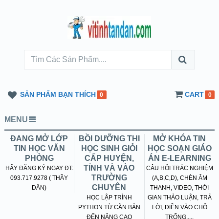
SẢN PHẨM BẠN THÍCH
CART
0
0
MENU
ĐANG MỞ LỚP
BỒI DƯỠNG THI
MỞ KHÓA TIN
TIN HỌC VĂN
HỌC SINH GIỎI
HỌC SOẠN GIÁO
PHÒNG
CẤP HUYỆN,
ÁN E-LEARNING
TỈNH VÀ VÀO
HÃY ĐĂNG KÝ NGAY ĐT:
CÂU HỎI TRẮC NGHIỆM
TRƯỜNG
093.717.9278 ( THẦY
(A,B,C,D), CHÈN ÂM
CHUYÊN
DÂN)
THANH, VIDEO, THỜI
HỌC LẬP TRÌNH
GIAN THẢO LUẬN, TRẢ
PYTHON TỪ CĂN BẢN
LỜI, ĐIỀN VÀO CHỖ
ĐẾN NÂNG CAO
TRỐNG.....