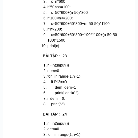
c=n*600
if 50<n<=100:
c=50*600+(n-50)*800
if 100<n<=200:
c=50*600+50*800+(n-50-50)*1100
if n>200:
c=50*600+50*800+100*1100+(n-50-50-
100)*1500
print(c)
BÀI TẬP : 23
n=int(input())
dem=0
for i in range(1,n+1):
if i%3==0:
dem=dem+1
print(i,end=” “)
if dem==0:
print(“-“)
BÀI TẬP : 24
n=int(input())
dem=0
for i in range(1,n+1):