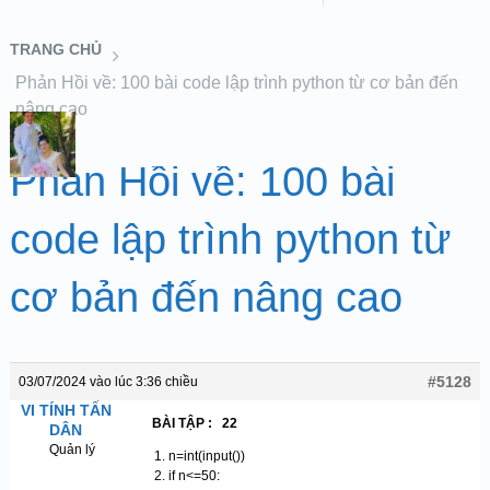
TRANG CHỦ
Phản Hồi về: 100 bài code lập trình python từ cơ bản đến
nâng cao
Phản Hồi về: 100 bài
code lập trình python từ
cơ bản đến nâng cao
#5128
03/07/2024 vào lúc 3:36 chiều
VI TÍNH TẤN
BÀI TẬP : 22
DÂN
Quản lý
n=int(input())
if n<=50: