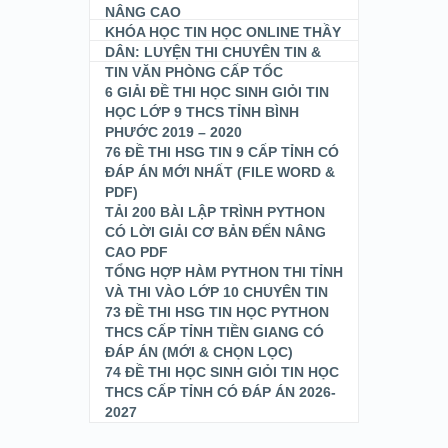
NÂNG CAO
KHÓA HỌC TIN HỌC ONLINE THẦY
DÂN: LUYỆN THI CHUYÊN TIN &
TIN VĂN PHÒNG CẤP TỐC
6 GIẢI ĐỀ THI HỌC SINH GIỎI TIN
HỌC LỚP 9 THCS TỈNH BÌNH
PHƯỚC 2019 – 2020
76 ĐỀ THI HSG TIN 9 CẤP TỈNH CÓ
ĐÁP ÁN MỚI NHẤT (FILE WORD &
PDF)
TẢI 200 BÀI LẬP TRÌNH PYTHON
CÓ LỜI GIẢI CƠ BẢN ĐẾN NÂNG
CAO PDF
TỔNG HỢP HÀM PYTHON THI TỈNH
VÀ THI VÀO LỚP 10 CHUYÊN TIN
73 ĐỀ THI HSG TIN HỌC PYTHON
THCS CẤP TỈNH TIỀN GIANG CÓ
ĐÁP ÁN (MỚI & CHỌN LỌC)
74 ĐỀ THI HỌC SINH GIỎI TIN HỌC
THCS CẤP TỈNH CÓ ĐÁP ÁN 2026-
2027