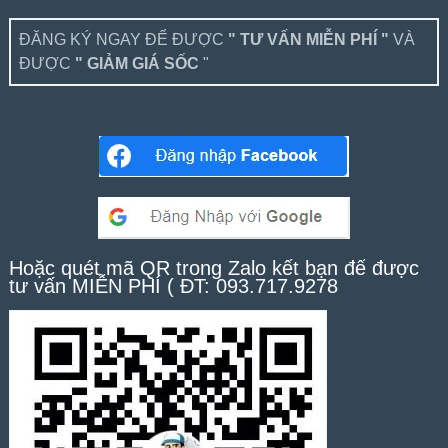
ĐĂNG KÝ NGAY ĐỂ ĐƯỢC
" TƯ VẤN MIỄN PHÍ "
VÀ
ĐƯỢC
" GIẢM GIÁ SỐC
"
Hoặc quét mã QR trong Zalo kết bạn để được
tư vấn MIỄN PHÍ ( ĐT: 093.717.9278