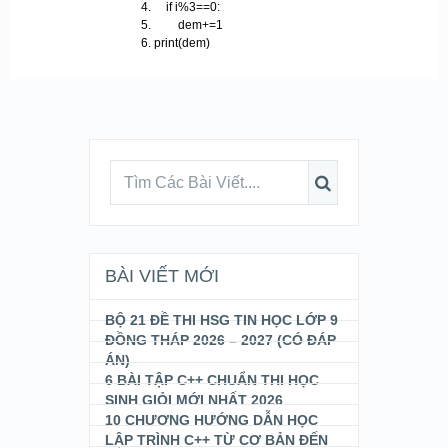
if i%3==0:
dem+=1
print(dem)
BÀI VIẾT MỚI
BỘ 21 ĐỀ THI HSG TIN HỌC LỚP 9
ĐỒNG THÁP 2026 – 2027 (CÓ ĐÁP
ÁN)
6 BÀI TẬP C++ CHUẨN THI HỌC
SINH GIỎI MỚI NHẤT 2026
10 CHƯƠNG HƯỚNG DẪN HỌC
LẬP TRÌNH C++ TỪ CƠ BẢN ĐẾN