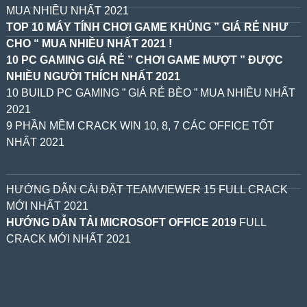
MUA NHIỀU NHẤT 2021
TOP 10 MÁY TÍNH CHƠI GAME KHỦNG ” GIÁ RẺ NHƯ
CHO “ MUA NHIỀU NHẤT 2021 !
10 PC GAMING GIÁ RẺ ” CHƠI GAME MƯỢT ” ĐƯỢC
NHIỀU NGƯỜI THÍCH NHẤT 2021
10 BUILD PC GAMING ” GIÁ RẺ BÈO ” MUA NHIỀU NHẤT
2021
9 PHẦN MỀM CRACK WIN 10, 8, 7 CÁC OFFICE TỐT
NHẤT 2021
HƯỚNG DẪN CÀI ĐẶT TEAMVIEWER 15 FULL CRACK
MỚI NHẤT 2021
HƯỚNG DẪN TẢI MICROSOFT OFFICE 2019
FULL
CRACK MỚI NHẤT 2021