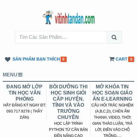
SẢN PHẨM BẠN THÍCH
CART
0
0
MENU
ĐANG MỞ LỚP
BỒI DƯỠNG THI
MỞ KHÓA TIN
TIN HỌC VĂN
HỌC SINH GIỎI
HỌC SOẠN GIÁO
PHÒNG
CẤP HUYỆN,
ÁN E-LEARNING
TỈNH VÀ VÀO
HÃY ĐĂNG KÝ NGAY ĐT:
CÂU HỎI TRẮC NGHIỆM
TRƯỜNG
093.717.9278 ( THẦY
(A,B,C,D), CHÈN ÂM
CHUYÊN
DÂN)
THANH, VIDEO, THỜI
HỌC LẬP TRÌNH
GIAN THẢO LUẬN, TRẢ
PYTHON TỪ CĂN BẢN
LỜI, ĐIỀN VÀO CHỖ
ĐẾN NÂNG CAO
TRỐNG.....