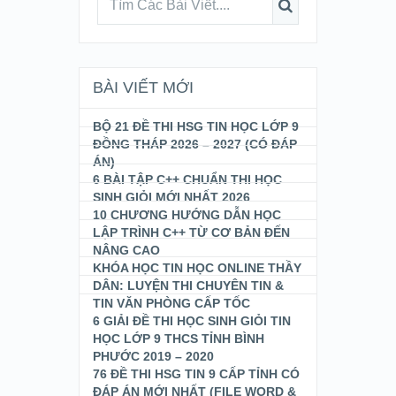
BÀI VIẾT MỚI
BỘ 21 ĐỀ THI HSG TIN HỌC LỚP 9
ĐỒNG THÁP 2026 – 2027 (CÓ ĐÁP
ÁN)
6 BÀI TẬP C++ CHUẨN THI HỌC
SINH GIỎI MỚI NHẤT 2026
10 CHƯƠNG HƯỚNG DẪN HỌC
LẬP TRÌNH C++ TỪ CƠ BẢN ĐẾN
NÂNG CAO
KHÓA HỌC TIN HỌC ONLINE THẦY
DÂN: LUYỆN THI CHUYÊN TIN &
TIN VĂN PHÒNG CẤP TỐC
6 GIẢI ĐỀ THI HỌC SINH GIỎI TIN
HỌC LỚP 9 THCS TỈNH BÌNH
PHƯỚC 2019 – 2020
76 ĐỀ THI HSG TIN 9 CẤP TỈNH CÓ
ĐÁP ÁN MỚI NHẤT (FILE WORD &