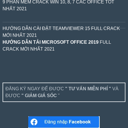
9 PHẦN MỀM CRACK WIN 10, 8, 7 CÁC OFFICE TỐT
NHẤT 2021
HƯỚNG DẪN CÀI ĐẶT TEAMVIEWER 15 FULL CRACK
MỚI NHẤT 2021
HƯỚNG DẪN TẢI MICROSOFT OFFICE 2019
FULL
CRACK MỚI NHẤT 2021
ĐĂNG KÝ NGAY ĐỂ ĐƯỢC
" TƯ VẤN MIỄN PHÍ "
VÀ
ĐƯỢC
" GIẢM GIÁ SỐC
"