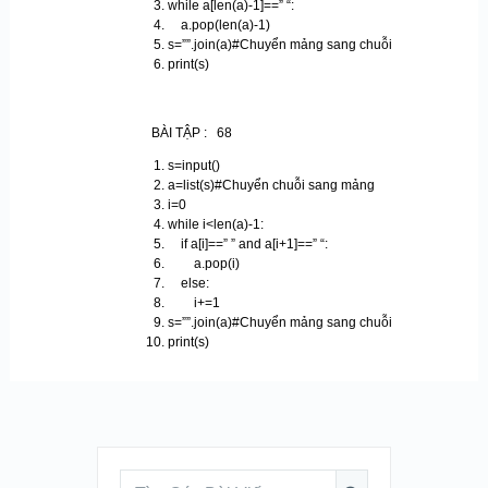
while a[len(a)-1]==” “:
a.pop(len(a)-1)
s=””.join(a)#Chuyển mảng sang chuỗi
print(s)
BÀI TẬP : 68
s=input()
a=list(s)#Chuyển chuỗi sang mảng
i=0
while i<len(a)-1:
if a[i]==” ” and a[i+1]==” “:
a.pop(i)
else:
i+=1
s=””.join(a)#Chuyển mảng sang chuỗi
print(s)