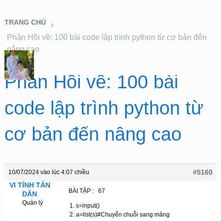
TRANG CHỦ
Phản Hồi về: 100 bài code lập trình python từ cơ bản đến
nâng cao
Phản Hồi về: 100 bài
code lập trình python từ
cơ bản đến nâng cao
#5160
10/07/2024 vào lúc 4:07 chiều
VI TÍNH TẤN
BÀI TẬP : 67
DÂN
Quản lý
s=input()
a=list(s)#Chuyển chuỗi sang mảng