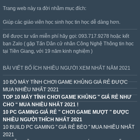
Trang web này ra đời nhằm mục đích:
Giúp các giáo viên học sinh học tin học dễ dàng hơn.
Để được tư vấn miễn phí hãy gọi: 093.717.9278 hoặc kết
bạn Zalo ( gặp Tấn Dân cử nhân Công Nghệ Thông tin học
tại Tiền Giang, với 19 năm kinh nghiệm )
BÀI VIẾT BỔ ÍCH NHIỀU NGƯỜI XEM NHẤT NĂM 2021
10 BỘ MÁY TÍNH CHƠI GAME KHỦNG GIÁ RẺ ĐƯỢC
MUA NHIỀU NHẤT 2021
TOP 10 MÁY TÍNH CHƠI GAME KHỦNG ” GIÁ RẺ NHƯ
CHO “ MUA NHIỀU NHẤT 2021 !
10 PC GAMING GIÁ RẺ ” CHƠI GAME MƯỢT ” ĐƯỢC
NHIỀU NGƯỜI THÍCH NHẤT 2021
10 BUILD PC GAMING ” GIÁ RẺ BÈO ” MUA NHIỀU NHẤT
2021