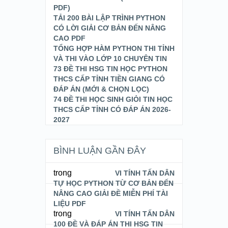
PDF)
TẢI 200 BÀI LẬP TRÌNH PYTHON
CÓ LỜI GIẢI CƠ BẢN ĐẾN NÂNG
CAO PDF
TỔNG HỢP HÀM PYTHON THI TỈNH
VÀ THI VÀO LỚP 10 CHUYÊN TIN
73 ĐỀ THI HSG TIN HỌC PYTHON
THCS CẤP TỈNH TIỀN GIANG CÓ
ĐÁP ÁN (MỚI & CHỌN LỌC)
74 ĐỀ THI HỌC SINH GIỎI TIN HỌC
THCS CẤP TỈNH CÓ ĐÁP ÁN 2026-
2027
BÌNH LUẬN GẦN ĐÂY
trong
VI TÍNH TẤN DÂN
TỰ HỌC PYTHON TỪ CƠ BẢN ĐẾN
NÂNG CAO GIẢI ĐỀ MIỄN PHÍ TÀI
LIỆU PDF
trong
VI TÍNH TẤN DÂN
100 ĐỀ VÀ ĐÁP ÁN THI HSG TIN