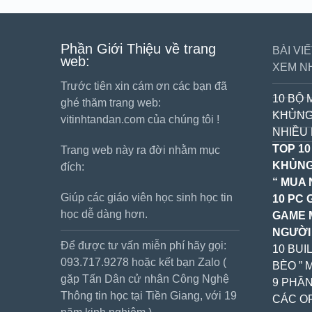
Phần Giới Thiệu về trang
BÀI VI
web:
XEM N
Trước tiên xin cám ơn các bạn đã
10 BỘ 
ghé thăm trang web:
KHỦNG
vitinhtandan.com của chúng tôi !
NHIỀU 
TOP 10
Trang web này ra đời nhằm mục
KHỦNG
đích:
“ MUA 
Giúp các giáo viên học sinh học tin
10 PC 
học dễ dàng hơn.
GAME 
NGƯỜI
Để được tư vấn miễn phí hãy gọi:
10 BUI
093.717.9278 hoặc kết bạn Zalo (
BÈO ” 
gặp Tấn Dân cử nhân Công Nghệ
9 PHẦN
Thông tin học tại Tiền Giang, với 19
CÁC OF