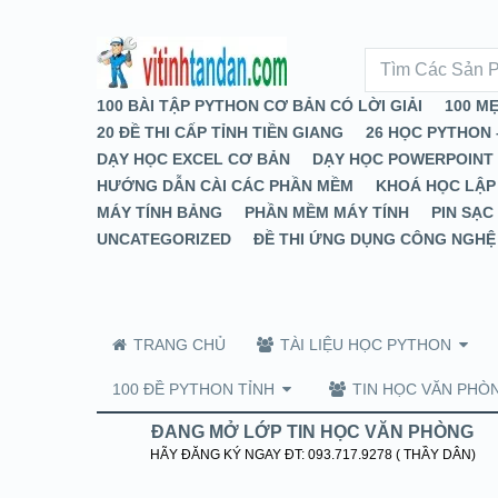
100 BÀI TẬP PYTHON CƠ BẢN CÓ LỜI GIẢI
100 M
20 ĐỀ THI CẤP TỈNH TIỀN GIANG
26 HỌC PYTHON 
DẠY HỌC EXCEL CƠ BẢN
DẠY HỌC POWERPOINT
HƯỚNG DẪN CÀI CÁC PHẦN MỀM
KHOÁ HỌC LẬP
MÁY TÍNH BẢNG
PHẦN MỀM MÁY TÍNH
PIN SẠC
UNCATEGORIZED
ĐỀ THI ỨNG DỤNG CÔNG NGHỆ
TRANG CHỦ
TÀI LIỆU HỌC PYTHON
100 ĐỀ PYTHON TỈNH
TIN HỌC VĂN PHÒ
ĐANG MỞ LỚP TIN HỌC VĂN PHÒNG
HÃY ĐĂNG KÝ NGAY ĐT: 093.717.9278 ( THẦY DÂN)