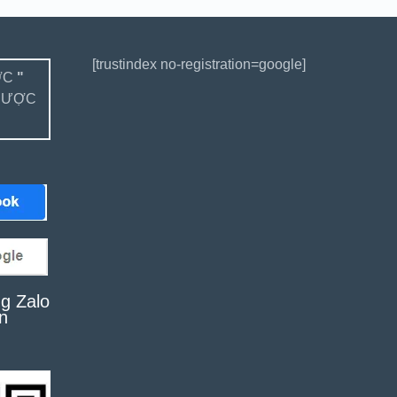
[trustindex no-registration=google]
ỢC
"
ĐƯỢC
g Zalo
n