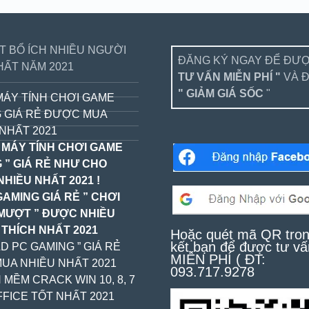
ẾT BỔ ÍCH NHIỀU NGƯỜI
ĐĂNG KÝ NGAY ĐỂ ĐƯ
HẤT NĂM 2021
TƯ VẤN MIỄN PHÍ "
VÀ 
" GIẢM GIÁ SỐC
"
MÁY TÍNH CHƠI GAME
 GIÁ RẺ ĐƯỢC MUA
NHẤT 2021
 MÁY TÍNH CHƠI GAME
 ” GIÁ RẺ NHƯ CHO
NHIỀU NHẤT 2021 !
GAMING GIÁ RẺ ” CHƠI
MƯỢT ” ĐƯỢC NHIỀU
 THÍCH NHẤT 2021
Hoặc quét mã QR tron
kết bạn để được tư vấ
LD PC GAMING ” GIÁ RẺ
MIỄN PHÍ ( ĐT:
MUA NHIỀU NHẤT 2021
093.717.9278
 MỀM CRACK WIN 10, 8, 7
FICE TỐT NHẤT 2021