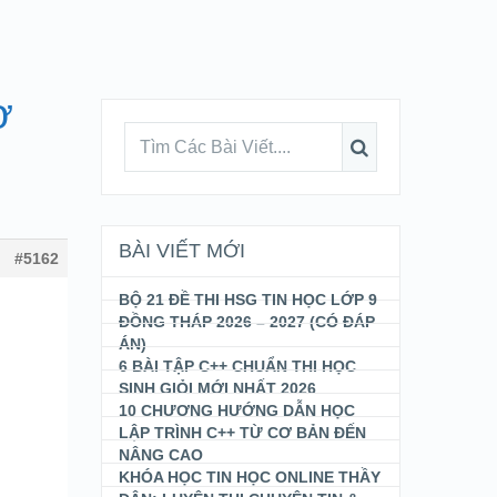
ơ
BÀI VIẾT MỚI
#5162
BỘ 21 ĐỀ THI HSG TIN HỌC LỚP 9
ĐỒNG THÁP 2026 – 2027 (CÓ ĐÁP
ÁN)
6 BÀI TẬP C++ CHUẨN THI HỌC
SINH GIỎI MỚI NHẤT 2026
10 CHƯƠNG HƯỚNG DẪN HỌC
LẬP TRÌNH C++ TỪ CƠ BẢN ĐẾN
NÂNG CAO
KHÓA HỌC TIN HỌC ONLINE THẦY