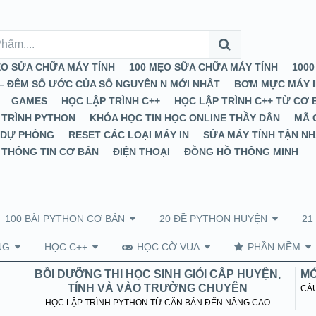
ẸO SỬA CHỮA MÁY TÍNH
100 MẸO SỮA CHỮA MÁY TÍNH
1000
– ĐẾM SỐ ƯỚC CỦA SỐ NGUYÊN N MỚI NHẤT
BƠM MỰC MÁY I
GAMES
HỌC LẬP TRÌNH C++
HỌC LẬP TRÌNH C++ TỪ CƠ
 TRÌNH PYTHON
KHÓA HỌC TIN HỌC ONLINE THẦY DÂN
MÃ 
 DỰ PHÒNG
RESET CÁC LOẠI MÁY IN
SỬA MÁY TÍNH TẬN N
 THÔNG TIN CƠ BẢN
ĐIỆN THOẠI
ĐỒNG HỒ THÔNG MINH
100 BÀI PYTHON CƠ BẢN
20 ĐỀ PYTHON HUYỆN
21
NG
HỌC C++
HỌC CỜ VUA
PHẦN MỀM
BỒI DƯỠNG THI HỌC SINH GIỎI CẤP HUYỆN,
MỞ
TỈNH VÀ VÀO TRƯỜNG CHUYÊN
CÂU
HỌC LẬP TRÌNH PYTHON TỪ CĂN BẢN ĐẾN NÂNG CAO