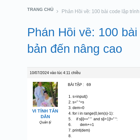
TRANG CHỦ
Phản Hồi về: 100 bài code lập trìn
Phản Hồi về: 100 bài 
bản đến nâng cao
10/07/2024 vào lúc 4:11 chiều
BÀI TẬP : 69
s=input()
s=” “+s
dem=0
VI TÍNH TẤN
for i in range(0,len(s)-1):
DÂN
if s[i]==” ” and s[i+1]!=” “:
Quản lý
dem+=1
print(dem)