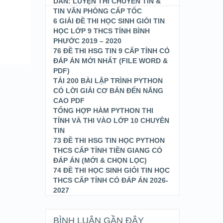
DÂN: LUYỆN THI CHUYÊN TIN &
TIN VĂN PHÒNG CẤP TỐC
6 GIẢI ĐỀ THI HỌC SINH GIỎI TIN
HỌC LỚP 9 THCS TỈNH BÌNH
PHƯỚC 2019 – 2020
76 ĐỀ THI HSG TIN 9 CẤP TỈNH CÓ
ĐÁP ÁN MỚI NHẤT (FILE WORD &
PDF)
TẢI 200 BÀI LẬP TRÌNH PYTHON
CÓ LỜI GIẢI CƠ BẢN ĐẾN NÂNG
CAO PDF
TỔNG HỢP HÀM PYTHON THI
TỈNH VÀ THI VÀO LỚP 10 CHUYÊN
TIN
73 ĐỀ THI HSG TIN HỌC PYTHON
THCS CẤP TỈNH TIỀN GIANG CÓ
ĐÁP ÁN (MỚI & CHỌN LỌC)
74 ĐỀ THI HỌC SINH GIỎI TIN HỌC
THCS CẤP TỈNH CÓ ĐÁP ÁN 2026-
2027
BÌNH LUẬN GẦN ĐÂY