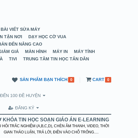
 BÀI VIẾT SỬA MÁY
N TẬN NƠI
DẠY HỌC CỜ VUA
 BẢN ĐẾN NÂNG CAO
GIẢM GIÁ
MÀN HÌNH
MÁY IN
MÁY TÍNH
HÀ
TIVI
TRUNG TÂM TIN HỌC TẤN DÂN
SẢN PHẨM BẠN THÍCH
CART
0
0
 ĐẾN 100 ĐỀ HUYỆN
ĐĂNG KÝ
 KHÓA TIN HỌC SOẠN GIÁO ÁN E-LEARNING
 HỎI TRẮC NGHIỆM (A,B,C,D), CHÈN ÂM THANH, VIDEO, THỜI
GIAN THẢO LUẬN, TRẢ LỜI, ĐIỀN VÀO CHỖ TRỐNG.....