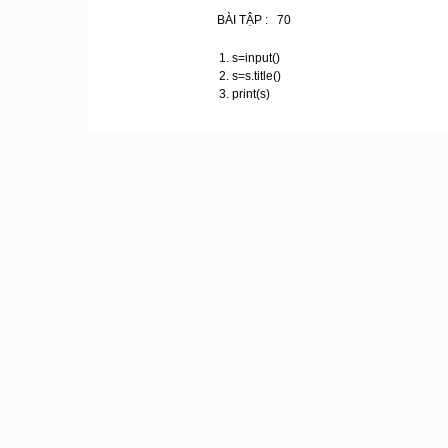
BÀI TẬP : 70
s=input()
s=s.title()
print(s)