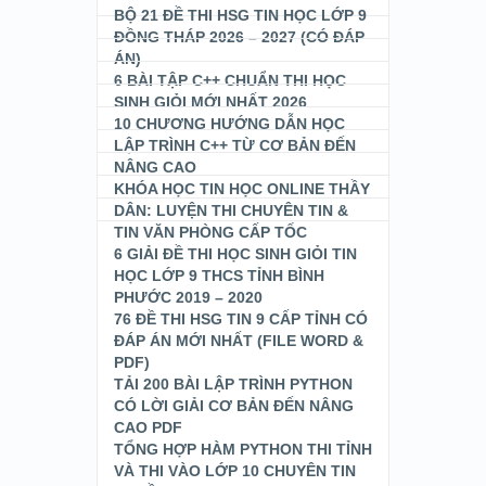
BỘ 21 ĐỀ THI HSG TIN HỌC LỚP 9
ĐỒNG THÁP 2026 – 2027 (CÓ ĐÁP
ÁN)
6 BÀI TẬP C++ CHUẨN THI HỌC
SINH GIỎI MỚI NHẤT 2026
10 CHƯƠNG HƯỚNG DẪN HỌC
LẬP TRÌNH C++ TỪ CƠ BẢN ĐẾN
NÂNG CAO
KHÓA HỌC TIN HỌC ONLINE THẦY
DÂN: LUYỆN THI CHUYÊN TIN &
TIN VĂN PHÒNG CẤP TỐC
6 GIẢI ĐỀ THI HỌC SINH GIỎI TIN
HỌC LỚP 9 THCS TỈNH BÌNH
PHƯỚC 2019 – 2020
76 ĐỀ THI HSG TIN 9 CẤP TỈNH CÓ
ĐÁP ÁN MỚI NHẤT (FILE WORD &
PDF)
TẢI 200 BÀI LẬP TRÌNH PYTHON
CÓ LỜI GIẢI CƠ BẢN ĐẾN NÂNG
CAO PDF
TỔNG HỢP HÀM PYTHON THI TỈNH
VÀ THI VÀO LỚP 10 CHUYÊN TIN