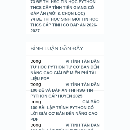
73 ĐỀ THI HSG TIN HỌC PYTHON
THCS CẤP TỈNH TIỀN GIANG CÓ
ĐÁP ÁN (MỚI & CHỌN LỌC)
74 ĐỀ THI HỌC SINH GIỎI TIN HỌC
THCS CẤP TỈNH CÓ ĐÁP ÁN 2026-
2027
BÌNH LUẬN GẦN ĐÂY
trong
VI TÍNH TẤN DÂN
TỰ HỌC PYTHON TỪ CƠ BẢN ĐẾN
NÂNG CAO GIẢI ĐỀ MIỄN PHÍ TÀI
LIỆU PDF
trong
VI TÍNH TẤN DÂN
100 ĐỀ VÀ ĐÁP ÁN THI HSG TIN
PYTHON CẤP HUYỆN 2025
trong
GIA BẢO
100 BÀI LẬP TRÌNH PYTHON CÓ
LỜI GIẢI CƠ BẢN ĐẾN NÂNG CAO
PDF
trong
VI TÍNH TẤN DÂN