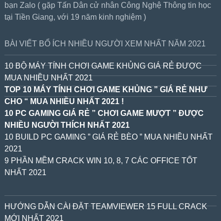
bạn Zalo ( gặp Tấn Dân cử nhân Công Nghệ Thông tin học
tại Tiền Giang, với 19 năm kinh nghiệm )
BÀI VIẾT BỔ ÍCH NHIỀU NGƯỜI XEM NHẤT NĂM 2021
10 BỘ MÁY TÍNH CHƠI GAME KHỦNG GIÁ RẺ ĐƯỢC
MUA NHIỀU NHẤT 2021
TOP 10 MÁY TÍNH CHƠI GAME KHỦNG ” GIÁ RẺ NHƯ
CHO “ MUA NHIỀU NHẤT 2021 !
10 PC GAMING GIÁ RẺ ” CHƠI GAME MƯỢT ” ĐƯỢC
NHIỀU NGƯỜI THÍCH NHẤT 2021
10 BUILD PC GAMING ” GIÁ RẺ BÈO ” MUA NHIỀU NHẤT
2021
9 PHẦN MỀM CRACK WIN 10, 8, 7 CÁC OFFICE TỐT
NHẤT 2021
HƯỚNG DẪN CÀI ĐẶT TEAMVIEWER 15 FULL CRACK
MỚI NHẤT 2021