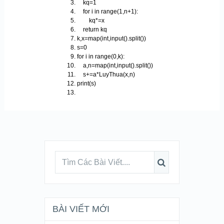
kq=1
for i in range(1,n+1):
kq*=x
return kq
k,x=map(int,input().split())
s=0
for i in range(0,k):
a,n=map(int,input().split())
s+=a*LuyThua(x,n)
print(s)
BÀI VIẾT MỚI