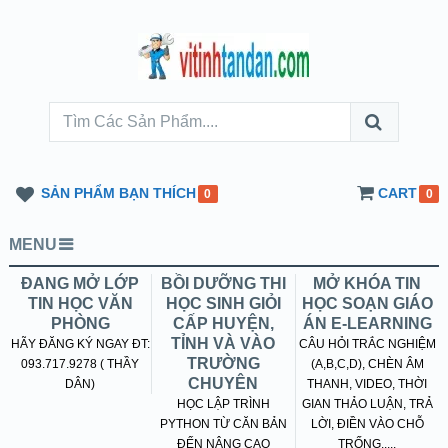
SẢN PHẨM BẠN THÍCH
CART
0
0
MENU
ĐANG MỞ LỚP
BỒI DƯỠNG THI
MỞ KHÓA TIN
TIN HỌC VĂN
HỌC SINH GIỎI
HỌC SOẠN GIÁO
PHÒNG
CẤP HUYỆN,
ÁN E-LEARNING
TỈNH VÀ VÀO
HÃY ĐĂNG KÝ NGAY ĐT:
CÂU HỎI TRẮC NGHIỆM
TRƯỜNG
093.717.9278 ( THẦY
(A,B,C,D), CHÈN ÂM
CHUYÊN
DÂN)
THANH, VIDEO, THỜI
HỌC LẬP TRÌNH
GIAN THẢO LUẬN, TRẢ
PYTHON TỪ CĂN BẢN
LỜI, ĐIỀN VÀO CHỖ
ĐẾN NÂNG CAO
TRỐNG.....