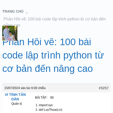
TRANG CHỦ
Phản Hồi về: 100 bài code lập trình python từ cơ bản đến
nâng cao
Phản Hồi về: 100 bài
code lập trình python từ
cơ bản đến nâng cao
#5257
15/07/2024 vào lúc 6:00 chiều
VI TÍNH TẤN
BÀI TẬP : 90
DÂN
Quản lý
import sys
def LuyThua(x,n):