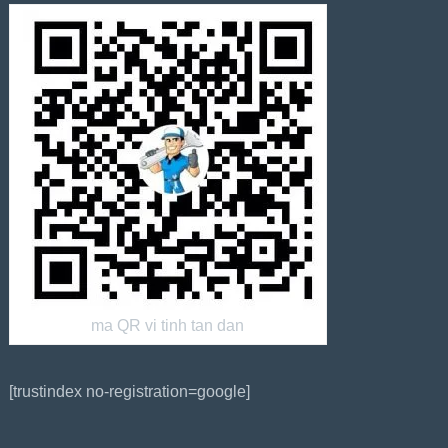
ma QR vi tinh tan dan
[trustindex no-registration=google]