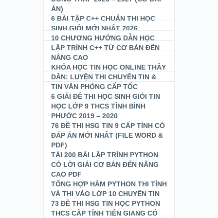
ÁN)
6 BÀI TẬP C++ CHUẨN THI HỌC
SINH GIỎI MỚI NHẤT 2026
10 CHƯƠNG HƯỚNG DẪN HỌC
LẬP TRÌNH C++ TỪ CƠ BẢN ĐẾN
NÂNG CAO
KHÓA HỌC TIN HỌC ONLINE THẦY
DÂN: LUYỆN THI CHUYÊN TIN &
TIN VĂN PHÒNG CẤP TỐC
6 GIẢI ĐỀ THI HỌC SINH GIỎI TIN
HỌC LỚP 9 THCS TỈNH BÌNH
PHƯỚC 2019 – 2020
76 ĐỀ THI HSG TIN 9 CẤP TỈNH CÓ
ĐÁP ÁN MỚI NHẤT (FILE WORD &
PDF)
TẢI 200 BÀI LẬP TRÌNH PYTHON
CÓ LỜI GIẢI CƠ BẢN ĐẾN NÂNG
CAO PDF
TỔNG HỢP HÀM PYTHON THI TỈNH
VÀ THI VÀO LỚP 10 CHUYÊN TIN
73 ĐỀ THI HSG TIN HỌC PYTHON
THCS CẤP TỈNH TIỀN GIANG CÓ