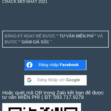
CRACK MỚI NHẤT 2021
ĐĂNG KÝ NGAY ĐỂ ĐƯỢC
" TƯ VẤN MIỄN PHÍ "
VÀ
ĐƯỢC
" GIẢM GIÁ SỐC
"
Hoặc quét mã QR trong Zalo kết bạn để được
tư vấn MIỄN PHÍ ( ĐT: 093.717.9278