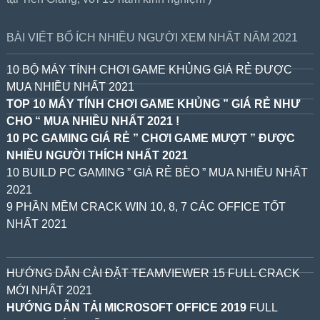
BÀI VIẾT BỔ ÍCH NHIỀU NGƯỜI XEM NHẤT NĂM 2021
10 BỘ MÁY TÍNH CHƠI GAME KHỦNG GIÁ RẺ ĐƯỢC
MUA NHIỀU NHẤT 2021
TOP 10 MÁY TÍNH CHƠI GAME KHỦNG ” GIÁ RẺ NHƯ
CHO “ MUA NHIỀU NHẤT 2021 !
10 PC GAMING GIÁ RẺ ” CHƠI GAME MƯỢT ” ĐƯỢC
NHIỀU NGƯỜI THÍCH NHẤT 2021
10 BUILD PC GAMING ” GIÁ RẺ BÈO ” MUA NHIỀU NHẤT
2021
9 PHẦN MỀM CRACK WIN 10, 8, 7 CÁC OFFICE TỐT
NHẤT 2021
HƯỚNG DẪN CÀI ĐẶT TEAMVIEWER 15 FULL CRACK
MỚI NHẤT 2021
HƯỚNG DẪN TẢI MICROSOFT OFFICE 2019
FULL