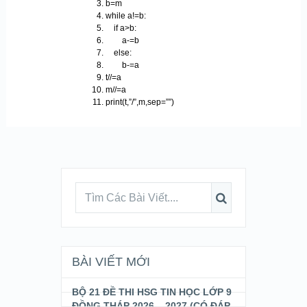
b=m
while a!=b:
if a>b:
a-=b
else:
b-=a
t//=a
m//=a
print(t,”/”,m,sep=””)
BÀI VIẾT MỚI
BỘ 21 ĐỀ THI HSG TIN HỌC LỚP 9
ĐỒNG THÁP 2026 – 2027 (CÓ ĐÁP