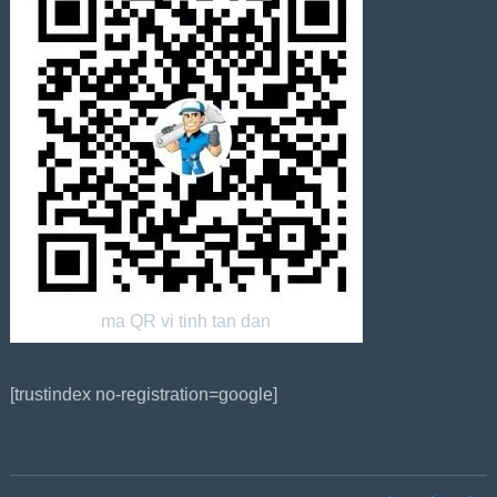
ma QR vi tinh tan dan
[trustindex no-registration=google]