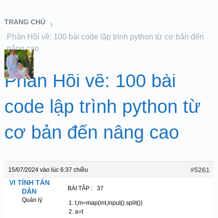
TRANG CHỦ
Phản Hồi về: 100 bài code lập trình python từ cơ bản đến
nâng cao
Phản Hồi về: 100 bài
code lập trình python từ
cơ bản đến nâng cao
#5261
15/07/2024 vào lúc 6:37 chiều
VI TÍNH TẤN
BÀI TẬP : 37
DÂN
Quản lý
t,m=map(int,input().split())
a=t