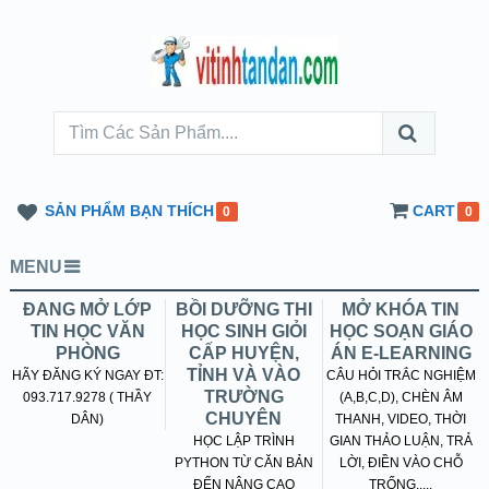
SẢN PHẨM BẠN THÍCH
CART
0
0
MENU
ĐANG MỞ LỚP
BỒI DƯỠNG THI
MỞ KHÓA TIN
TIN HỌC VĂN
HỌC SINH GIỎI
HỌC SOẠN GIÁO
PHÒNG
CẤP HUYỆN,
ÁN E-LEARNING
TỈNH VÀ VÀO
HÃY ĐĂNG KÝ NGAY ĐT:
CÂU HỎI TRẮC NGHIỆM
TRƯỜNG
093.717.9278 ( THẦY
(A,B,C,D), CHÈN ÂM
CHUYÊN
DÂN)
THANH, VIDEO, THỜI
HỌC LẬP TRÌNH
GIAN THẢO LUẬN, TRẢ
PYTHON TỪ CĂN BẢN
LỜI, ĐIỀN VÀO CHỖ
ĐẾN NÂNG CAO
TRỐNG.....