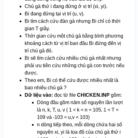
Chú gà thứ i đang đứng ở vị trí (xi, yi).
Bi đang đứng tại vị trí (u, v).
Bi tìm cách cứu đàn gà nhưng Bi chỉ có thời
gian T giây.
Thời gian cứu một chú gà bằng bình phương
khoảng cách từ vị trí ban đầu Bi đứng đến vị
trí chú gà đó.
Bi sẽ tìm cách cứu nhiều chú gà nhất nhưng
phải ưu tiên cứu những chú gà con trước nếu
được.
Theo em, Bi có thể cứu được nhiều nhất là
bao nhiêu chú gà ?
Dữ liệu vào:
đọc từ file
CHICKEN.INP
gồm:
Dòng đầu gồm năm số nguyên lần lượt
là n, k, T, u, v ( 1 < k < n < 10
5
, 1 < T <
10
9
và -10
3
< u,v < 10
3
)
n dòng tiếp theo, mỗi dòng chứa hai số
nguyên xi, yi là tọa độ của chú gà thứ i