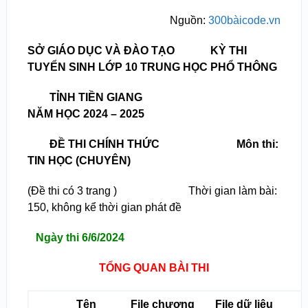
Nguồn:
300bàicode.vn
SỞ GIÁO DỤC VÀ ĐÀO TẠO KỲ THI
TUYỂN SINH LỚP 10 TRUNG HỌC PHỔ THÔNG
TỈNH TIỀN GIANG
NĂM HỌC 2024 – 2025
ĐỀ THI CHÍNH THỨC Môn thi:
TIN HỌC (CHUYÊN)
(Đề thi có 3 trang ) Thời gian làm bài:
150, không kể thời gian phát đề
Ngày thi 6/6/2024
TỔNG QUAN BÀI THI
Tên
File chương
File dữ liệu