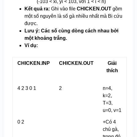
(-10
3
< xi, yi < 10
3
, với 1 < i < n)
Kết quả ra:
Ghi vào file
CHICKEN.OUT
gồm
một số nguyên là số gà nhiều nhất mà Bi cứu
được.
Lưu ý: Các số cùng dòng cách nhau bởi
một khoảng trắng.
Ví dụ:
CHICKEN.INP
CHICKEN.OUT
Giải
thích
4 2 3 0 1
2
n=4,
k=2,
T=3,
u=0, v=1
0 2
+Có 4
chú gà,
trong đó