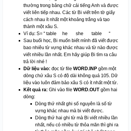
thường trong bảng chữ cái tiếng Anh và được
viết liên tiếp nhau. Các từ Bi viết trên tờ giấy
cách nhau ít nhất một khoảng trắng và tạo
thành một xâu S.
Ví dụ: S= “ table he she table “
Sau buổi học, Bi muốn biết mình đã viết được
bao nhiêu từ vựng khác nhau và từ nào được
viết nhiều lần nhất. Em hãy giúp Bi tìm ra câu
trả lời nhé !
Dữ liệu vào:
đọc từ file
WORD.INP
gồm một
dòng chứ xâu S có độ dài không quá 10
5
. Dữ
liệu vào luôn đảm bảo xâu S có ít nhất một từ.
Kết quả ra:
Ghi vào file
WORD.OUT
gồm hai
dòng:
Dòng thứ nhất ghi số nguyên là số từ
vựng khác nhau mà bi viết được.
Dòng thứ hai ghi từ mà Bi viết nhiều lần
nhất, nếu có nhiều từ thỏa mãn thì ghi ra