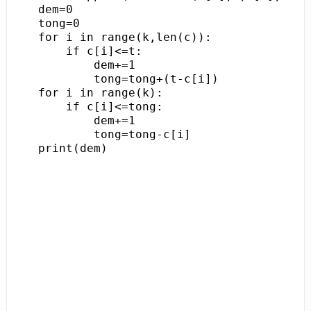
dem=0

tong=0

for i in range(k,len(c)):

    if c[i]<=t:

        dem+=1

        tong=tong+(t-c[i])

for i in range(k):

    if c[i]<=tong:

        dem+=1

        tong=tong-c[i]

print(dem)