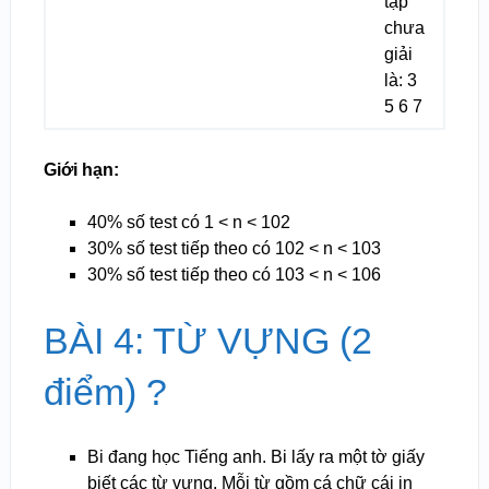
tập
chưa
giải
là: 3
5 6 7
Giới hạn:
40% số test có 1 < n < 10
2
30% số test tiếp theo có 10
2
< n < 10
3
30% số test tiếp theo có 10
3
< n < 10
6
BÀI 4: TỪ VỰNG (2
điểm) ?
Bi đang học Tiếng anh. Bi lấy ra một tờ giấy
biết các từ vựng. Mỗi từ gồm cá chữ cái in