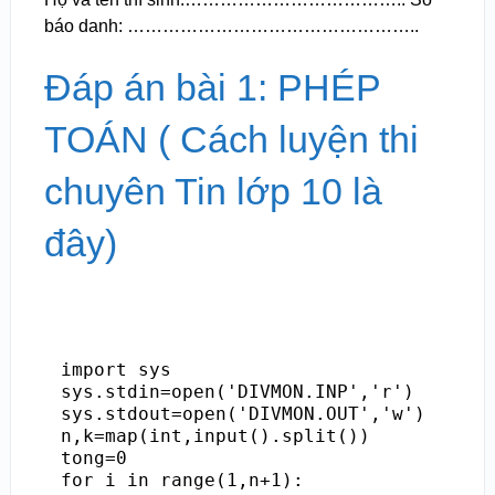
báo danh: …………………………………………..
Đáp án bài 1: PHÉP
TOÁN ( Cách luyện thi
chuyên Tin lớp 10 là
đây)
import sys

sys.stdin=open('DIVMON.INP','r')

sys.stdout=open('DIVMON.OUT','w')

n,k=map(int,input().split())

tong=0

for i in range(1,n+1):
