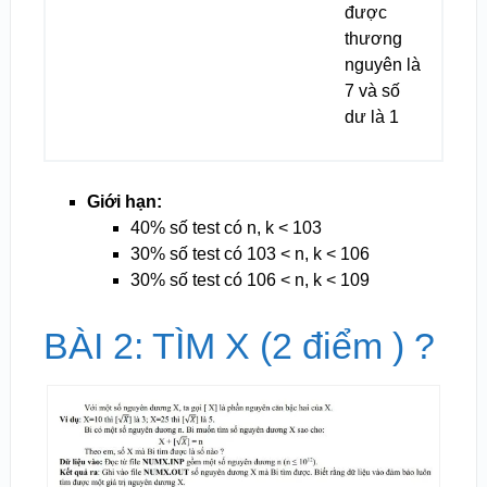
được
thương
nguyên là
7 và số
dư là 1
Giới hạn:
40% số test có n, k < 10
3
30% số test có 10
3
< n, k < 10
6
30% số test có 10
6
< n, k < 10
9
BÀI 2: TÌM X (2 điểm ) ?