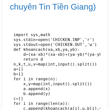
chuyên Tin Tiền Giang)
import sys,math

sys.stdin=open('CHICKEN.INP','r')

sys.stdout=open('CHICKEN.OUT','w')

def khoancach(xa,xb,ya,yb):

    d=(xa-xb)*(xa-xb)+(ya-yb)*(ya-yb)

    return d

n,k,t,u,v=map(int,input().split())

a=[]

b=[]

for i in range(n):

    x,y=map(int,input().split())

    a.append(x)

    b.append(y)

c=[]

for i in range(len(a)):

    c.append(khoancach(a[i],u,b[i],v))
