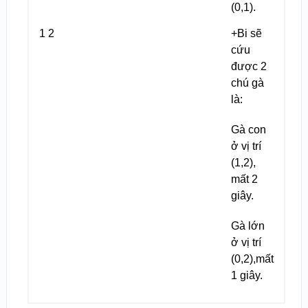
(0,1).
1 2
+Bi sẽ
cứu
được 2
chú gà
là:
Gà con
ở vị trí
(1,2),
mất 2
giây.
Gà lớn
ở vị trí
(0,2),mất
1 giây.