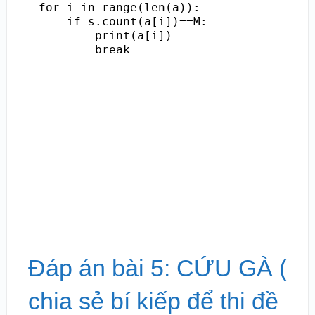
for i in range(len(a)):

    if s.count(a[i])==M:

        print(a[i])

        break
Đáp án bài 5: CỨU GÀ (
chia sẻ bí kiếp để thi đề