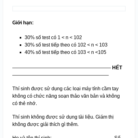
Giới hạn:
30% số test có 1 < n < 10
2
30% số test tiếp theo có 10
2
< n < 10
3
40% số test tiếp theo có 10
3
< n <10
5
————————————————————
HẾT
———————————————————–
Thí sinh được sử dụng các loại máy tính cầm tay
không có chức năng soạn thảo văn bản và không
có thẻ nhớ.
Thí sinh không được sử dụng tài liệu. Giám thị
không được giải thích gì thêm.
Họ và tên thí sinh:……………………………….. Số