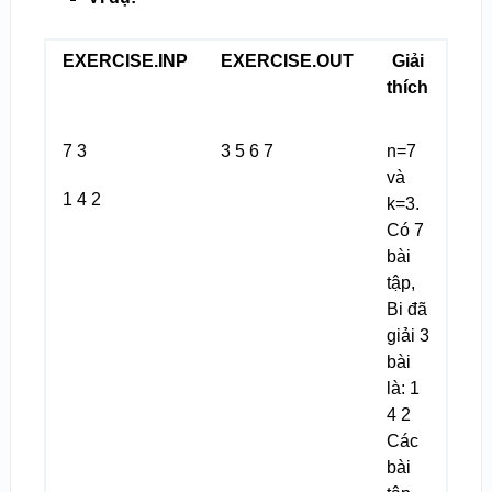
EXERCISE.INP
EXERCISE.OUT
Giải
thích
7 3
3 5 6 7
n=7
và
1 4 2
k=3.
Có 7
bài
tập,
Bi đã
giải 3
bài
là: 1
4 2
Các
bài