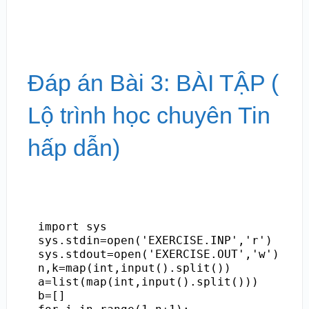
Đáp án Bài 3: BÀI TẬP (
Lộ trình học chuyên Tin
hấp dẫn)
import sys

sys.stdin=open('EXERCISE.INP','r')

sys.stdout=open('EXERCISE.OUT','w')

n,k=map(int,input().split())

a=list(map(int,input().split()))

b=[]
