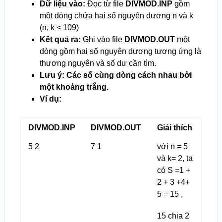
Dữ liệu vào:
Đọc từ file
DIVMOD.INP
gồm
một dòng chứa hai số nguyên dương n và k
(n, k < 10
9
)
Kết quả ra:
Ghi vào file
DIVMOD.OUT
một
dòng gồm hai số nguyên dương tương ứng là
thương nguyên và số dư cần tìm.
Lưu ý: Các số cùng dòng cách nhau bởi
một khoảng trắng.
Ví dụ:
DIVMOD.INP
DIVMOD.OUT
Giải thích
5 2
7 1
với n = 5
và k= 2, ta
có S =1 +
2 + 3 +4+
5 = 15 ,
15 chia 2