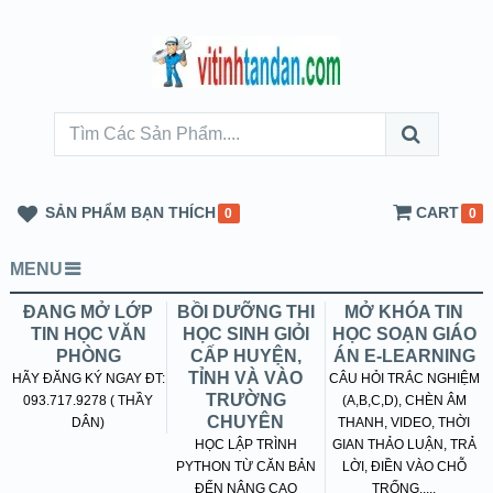
SẢN PHẨM BẠN THÍCH
CART
0
0
MENU
ĐANG MỞ LỚP
BỒI DƯỠNG THI
MỞ KHÓA TIN
TIN HỌC VĂN
HỌC SINH GIỎI
HỌC SOẠN GIÁO
PHÒNG
CẤP HUYỆN,
ÁN E-LEARNING
TỈNH VÀ VÀO
HÃY ĐĂNG KÝ NGAY ĐT:
CÂU HỎI TRẮC NGHIỆM
TRƯỜNG
093.717.9278 ( THẦY
(A,B,C,D), CHÈN ÂM
CHUYÊN
DÂN)
THANH, VIDEO, THỜI
HỌC LẬP TRÌNH
GIAN THẢO LUẬN, TRẢ
PYTHON TỪ CĂN BẢN
LỜI, ĐIỀN VÀO CHỖ
ĐẾN NÂNG CAO
TRỐNG.....