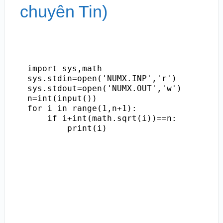
chuyên Tin)
import sys,math

sys.stdin=open('NUMX.INP','r')

sys.stdout=open('NUMX.OUT','w')

n=int(input())

for i in range(1,n+1):

    if i+int(math.sqrt(i))==n:

        print(i)