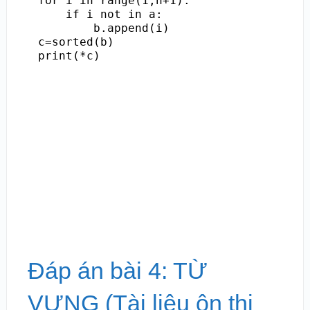
for i in range(1,n+1):

    if i not in a:

        b.append(i)

c=sorted(b)

print(*c)
Đáp án bài 4: TỪ
VỰNG (Tài liệu ôn thi