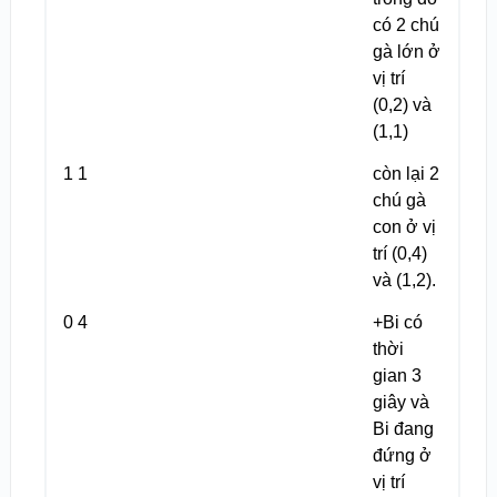
có 2 chú
gà lớn ở
vị trí
(0,2) và
(1,1)
1 1
còn lại 2
chú gà
con ở vị
trí (0,4)
và (1,2).
0 4
+Bi có
thời
gian 3
giây và
Bi đang
đứng ở
vị trí