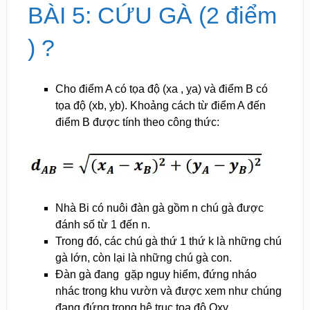
BÀI 5: CỨU GÀ (2 điểm
) ?
Cho điểm A có tọa độ (xa , ỵa) và điểm B có
tọa độ (xb, ỵb). Khoảng cách từ điểm A đến
điểm B được tính theo công thức:
Nhà Bi có nuôi đàn gà gồm n chú gà được
đánh số từ 1 đến n.
Trong đó, các chú gà thứ 1 thứ k là những chú
gà lớn, còn lại là những chú gà con.
Đàn gà đang gặp nguy hiểm, đứng nháo
nhác trong khu vườn và được xem như chúng
đang đứng trong hệ trục tọa độ Oxy.