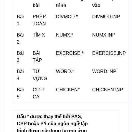
bài
trình
vào
Bài
PHÉP
DIVMOD.*
DIVMOD.INP
1
TOÁN
Bài
TÌM X
NUMX.*
NUMX.INP
2
Bài
BÀI
EXERCISE.*
EXERCISE.INP
3
TẬP
Bài
TỪ
WORD.*
WORD.INP
4
VỰNG
Bài
CỨU
CHICKEN*
CHICKEN.INP
5
GÀ
Dấu * được thay thế bởi PAS,
CPP hoặc PY của ngôn ngữ lập
trình được sử dụng tương ứng