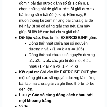
gồm n bài tập được đánh số từ 1 đến n. Bi
chọn những bài dễ giải trước. Bi giải được k
bài trong số n bài đó (k < n). Hôm nay, Bi
muốn thống kê xem những bài chưa giải để
hè này Bi sẽ cố gắng giải cho hết. Em hãy
giúp Bi liệt kê các bài chưa giải nhé!
Dữ liệu vào:
Đọc từ file
EXERCISE.INP
gồm:
Dòng thứ nhất chứa hai số nguyên
dương n và k (1 <= k < n <= 10
6
)
Dòng thứ hai chứa k số nguyên dương
a1, a2,…, ak, các giá trị đôi một khác
nhau (1 < ai < n với 1 < i <=k)
Kết quả ra:
Ghi vào file
EXERCISE.OUT
gồm
một dòng ghi các số nguyên dương là những
bài tập mà chưa giải và ghi theo thứ tự từ bé
đến lớn.
Lưu ý: Các số cùng dòng cách nhau bởi
một khoảng trắng.
Ví dụ: