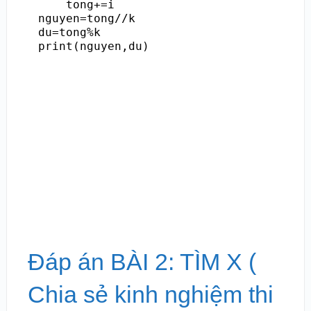
    tong+=i

nguyen=tong//k

du=tong%k

print(nguyen,du)
Đáp án BÀI 2: TÌM X (
Chia sẻ kinh nghiệm thi