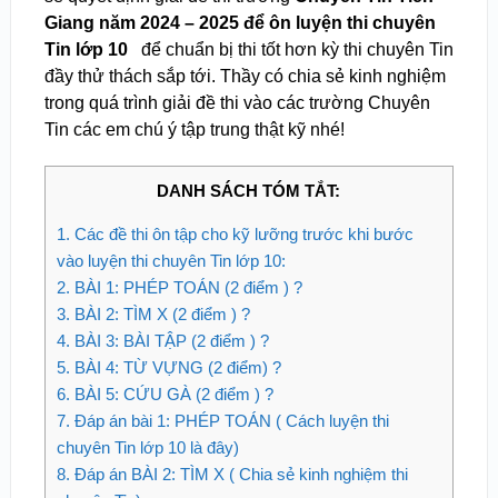
Giang năm 2024 – 2025 để ôn luyện thi chuyên
Tin lớp 10
để chuẩn bị thi tốt hơn kỳ thi chuyên Tin
đầy thử thách sắp tới. Thầy có chia sẻ kinh nghiệm
trong quá trình giải đề thi vào các trường Chuyên
Tin các em chú ý tập trung thật kỹ nhé!
DANH SÁCH TÓM TẮT:
1.
Các đề thi ôn tập cho kỹ lưỡng trước khi bước
vào luyện thi chuyên Tin lớp 10:
2.
BÀI 1: PHÉP TOÁN (2 điểm ) ?
3.
BÀI 2: TÌM X (2 điểm ) ?
4.
BÀI 3: BÀI TẬP (2 điểm ) ?
5.
BÀI 4: TỪ VỰNG (2 điểm) ?
6.
BÀI 5: CỨU GÀ (2 điểm ) ?
7.
Đáp án bài 1: PHÉP TOÁN ( Cách luyện thi
chuyên Tin lớp 10 là đây)
8.
Đáp án BÀI 2: TÌM X ( Chia sẻ kinh nghiệm thi