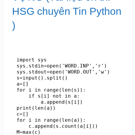
HSG chuyên Tin Python
)
import sys

sys.stdin=open('WORD.INP','r')

sys.stdout=open('WORD.OUT','w')

s=input().split()

a=[]

for i in range(len(s)):

    if s[i] not in a:

        a.append(s[i])

print(len(a))

c=[]

for i in range(len(a)):

    c.append(s.count(a[i]))

M=max(c)
