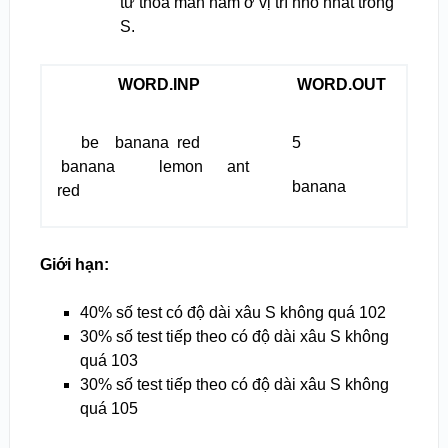
từ thỏa mãn nằm ở vị trí nhỏ nhất trong
S.
WORD.INP
WORD.OUT
be banana red
5
banana lemon ant
banana
red
Giới hạn:
40% số test có độ dài xâu S không quá 10
2
30% số test tiếp theo có độ dài xâu S không
quá 10
3
30% số test tiếp theo có độ dài xâu S không
quá 10
5