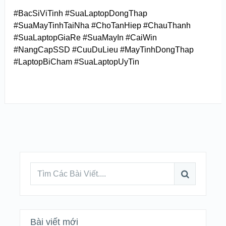
#BacSiViTinh #SuaLaptopDongThap
#SuaMayTinhTaiNha #ChoTanHiep #ChauThanh
#SuaLaptopGiaRe #SuaMayIn #CaiWin
#NangCapSSD #CuuDuLieu #MayTinhDongThap
#LaptopBiCham #SuaLaptopUyTin
Bài viết mới