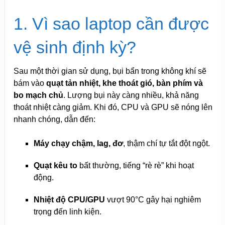
1. Vì sao laptop cần được
vệ sinh định kỳ?
Sau một thời gian sử dụng, bụi bẩn trong không khí sẽ
bám vào
quạt tản nhiệt, khe thoát gió, bàn phím và
bo mạch chủ
. Lượng bụi này càng nhiều, khả năng
thoát nhiệt càng giảm. Khi đó, CPU và GPU sẽ nóng lên
nhanh chóng, dẫn đến:
Máy chạy chậm, lag, đơ
, thậm chí tự tắt đột ngột.
Quạt kêu to
bất thường, tiếng “rè rè” khi hoạt
động.
Nhiệt độ CPU/GPU
vượt 90°C gây hại nghiêm
trọng đến linh kiện.