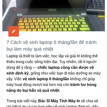
7 Cách vệ sinh laptop 6 tháng/lần để tránh
bụi làm máy quá nhiệt
Laptop là thiết bị làm việc, học tập và giải trí không thể
thiếu trong cuộc sống hiện đại. Tuy nhiên, rất ít người
dùng để ý rằng —
chiếc laptop cũng cần được vệ
sinh định kỳ
, giống như việc bạn đi bảo dưỡng xe máy
vậy. Việc
vệ sinh laptop 6 tháng/lần
không chỉ giúp
máy hoạt động mượt mà hơn mà còn
tránh hư hỏng
nặng do bụi bẩn và quá nhiệt
.
Trong bài viết này,
Bác Sĩ Máy Tính Máy In
sẽ chia sẻ
chi tiết lý do vì sao bạn nên vệ sinh laptop định kỳ, dấu