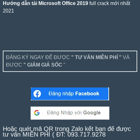
Hướng dẫn tải Microsoft Office 2019
full crack mới nhất
2021
ĐĂNG KÝ NGAY ĐỂ ĐƯỢC
" TƯ VẤN MIỄN PHÍ "
VÀ
ĐƯỢC
" GIẢM GIÁ SỐC
"
Hoặc quét mã QR trong Zalo kết bạn để được
tư vấn MIỄN PHÍ ( ĐT: 093.717.9278