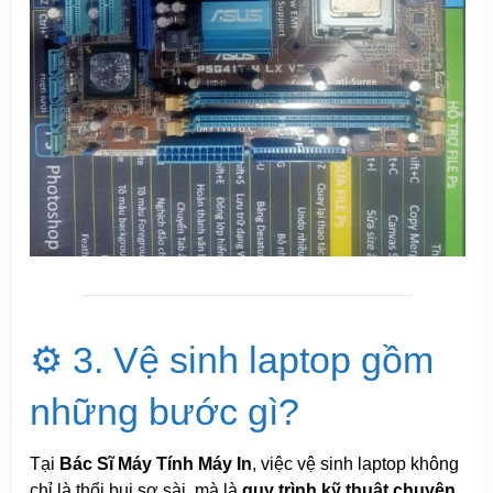
⚙️ 3. Vệ sinh laptop gồm
những bước gì?
Tại
Bác Sĩ Máy Tính Máy In
, việc vệ sinh laptop không
chỉ là thổi bụi sơ sài, mà là
quy trình kỹ thuật chuyên