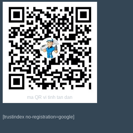
ma QR vi tinh tan dan
[trustindex no-registration=google]