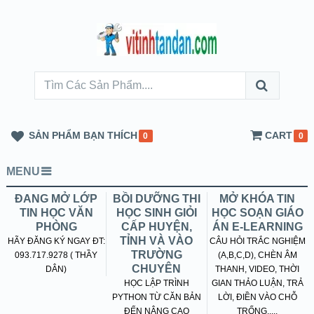
SẢN PHẨM BẠN THÍCH
CART
0
0
MENU
ĐANG MỞ LỚP
BỒI DƯỠNG THI
MỞ KHÓA TIN
TIN HỌC VĂN
HỌC SINH GIỎI
HỌC SOẠN GIÁO
PHÒNG
CẤP HUYỆN,
ÁN E-LEARNING
TỈNH VÀ VÀO
HÃY ĐĂNG KÝ NGAY ĐT:
CÂU HỎI TRẮC NGHIỆM
TRƯỜNG
093.717.9278 ( THẦY
(A,B,C,D), CHÈN ÂM
CHUYÊN
DÂN)
THANH, VIDEO, THỜI
HỌC LẬP TRÌNH
GIAN THẢO LUẬN, TRẢ
PYTHON TỪ CĂN BẢN
LỜI, ĐIỀN VÀO CHỖ
ĐẾN NÂNG CAO
TRỐNG.....