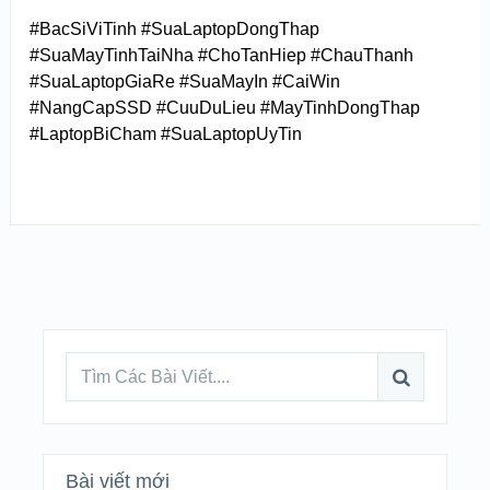
#BacSiViTinh #SuaLaptopDongThap
#SuaMayTinhTaiNha #ChoTanHiep #ChauThanh
#SuaLaptopGiaRe #SuaMayIn #CaiWin
#NangCapSSD #CuuDuLieu #MayTinhDongThap
#LaptopBiCham #SuaLaptopUyTin
Bài viết mới