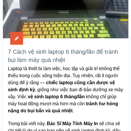
7 Cách vệ sinh laptop 6 tháng/lần để tránh
bụi làm máy quá nhiệt
Laptop là thiết bị làm việc, học tập và giải trí không thể
thiếu trong cuộc sống hiện đại. Tuy nhiên, rất ít người
dùng để ý rằng —
chiếc laptop cũng cần được vệ
sinh định kỳ
, giống như việc bạn đi bảo dưỡng xe máy
vậy. Việc
vệ sinh laptop 6 tháng/lần
không chỉ giúp
máy hoạt động mượt mà hơn mà còn
tránh hư hỏng
nặng do bụi bẩn và quá nhiệt
.
Trong bài viết này,
Bác Sĩ Máy Tính Máy In
sẽ chia sẻ
chi tiết lý do vì sao bạn nên vệ sinh laptop định kỳ, dấu