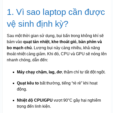
1. Vì sao laptop cần được
vệ sinh định kỳ?
Sau một thời gian sử dụng, bụi bẩn trong không khí sẽ
bám vào
quạt tản nhiệt, khe thoát gió, bàn phím và
bo mạch chủ
. Lượng bụi này càng nhiều, khả năng
thoát nhiệt càng giảm. Khi đó, CPU và GPU sẽ nóng lên
nhanh chóng, dẫn đến:
Máy chạy chậm, lag, đơ
, thậm chí tự tắt đột ngột.
Quạt kêu to
bất thường, tiếng “rè rè” khi hoạt
động.
Nhiệt độ CPU/GPU
vượt 90°C gây hại nghiêm
trọng đến linh kiện.