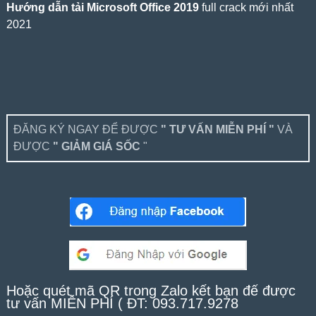
Hướng dẫn tải Microsoft Office 2019
full crack mới nhất
2021
ĐĂNG KÝ NGAY ĐỂ ĐƯỢC
" TƯ VẤN MIỄN PHÍ "
VÀ
ĐƯỢC
" GIẢM GIÁ SỐC
"
Hoặc quét mã QR trong Zalo kết bạn để được
tư vấn MIỄN PHÍ ( ĐT: 093.717.9278