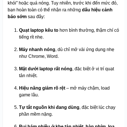
khói” hoặc quá nóng. Tuy nhiên, trước khi đến mức đó,
bạn hoàn toàn có thể nhận ra những
dấu hiệu cảnh
báo sớm
sau đây:
Quạt laptop kêu to
hơn bình thường, thậm chí có
tiếng rít nhẹ.
Máy nhanh nóng
, dù chỉ mở vài ứng dụng nhẹ
như Chrome, Word.
Mặt dưới laptop rất nóng
, đặc biệt ở vị trí quạt
tản nhiệt.
Hiệu năng giảm rõ rệt
– mở máy chậm, load
game lâu.
Tự tắt nguồn khi đang dùng
, đặc biệt lúc chạy
phần mềm nặng.
Bụi bám nhiều ở khe tản nhiệt, bàn phím, loa