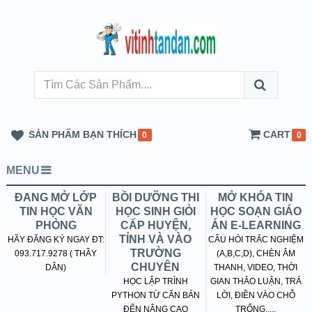
SẢN PHẨM BẠN THÍCH
CART
0
0
MENU
ĐANG MỞ LỚP
BỒI DƯỠNG THI
MỞ KHÓA TIN
TIN HỌC VĂN
HỌC SINH GIỎI
HỌC SOẠN GIÁO
PHÒNG
CẤP HUYỆN,
ÁN E-LEARNING
TỈNH VÀ VÀO
HÃY ĐĂNG KÝ NGAY ĐT:
CÂU HỎI TRẮC NGHIỆM
TRƯỜNG
093.717.9278 ( THẦY
(A,B,C,D), CHÈN ÂM
CHUYÊN
DÂN)
THANH, VIDEO, THỜI
HỌC LẬP TRÌNH
GIAN THẢO LUẬN, TRẢ
PYTHON TỪ CĂN BẢN
LỜI, ĐIỀN VÀO CHỖ
ĐẾN NÂNG CAO
TRỐNG.....