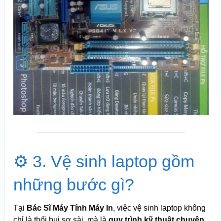
⚙️ 3. Vệ sinh laptop gồm
những bước gì?
Tại
Bác Sĩ Máy Tính Máy In
, việc vệ sinh laptop không
chỉ là thổi bụi sơ sài, mà là
quy trình kỹ thuật chuyên