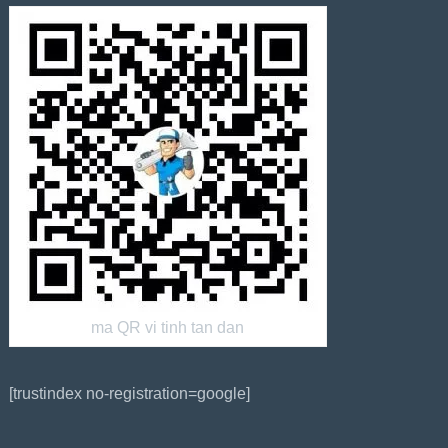
ma QR vi tinh tan dan
[trustindex no-registration=google]