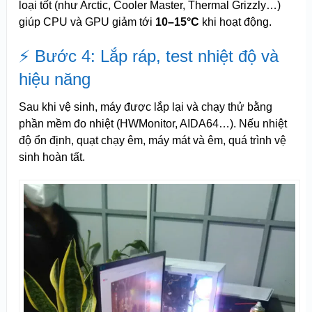
loại tốt (như Arctic, Cooler Master, Thermal Grizzly…)
giúp CPU và GPU giảm tới
10–15°C
khi hoạt động.
⚡ Bước 4: Lắp ráp, test nhiệt độ và
hiệu năng
Sau khi vệ sinh, máy được lắp lại và chạy thử bằng
phần mềm đo nhiệt (HWMonitor, AIDA64…). Nếu nhiệt
độ ổn định, quạt chạy êm, máy mát và êm, quá trình vệ
sinh hoàn tất.