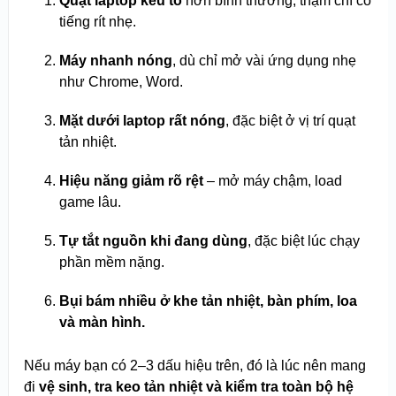
Quạt laptop kêu to
hơn bình thường, thậm chí có
tiếng rít nhẹ.
Máy nhanh nóng
, dù chỉ mở vài ứng dụng nhẹ
như Chrome, Word.
Mặt dưới laptop rất nóng
, đặc biệt ở vị trí quạt
tản nhiệt.
Hiệu năng giảm rõ rệt
– mở máy chậm, load
game lâu.
Tự tắt nguồn khi đang dùng
, đặc biệt lúc chạy
phần mềm nặng.
Bụi bám nhiều ở khe tản nhiệt, bàn phím, loa
và màn hình.
Nếu máy bạn có 2–3 dấu hiệu trên, đó là lúc nên mang
đi
vệ sinh, tra keo tản nhiệt và kiểm tra toàn bộ hệ