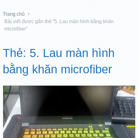
Trang chủ
Bài viết được gắn thẻ “5. Lau màn hình bằng khăn
microfiber”
Thẻ:
5. Lau màn hình
bằng khăn microfiber