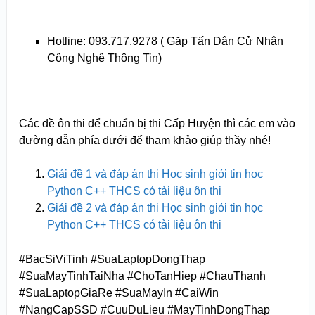
Hotline: 093.717.9278 ( Gặp Tấn Dân Cử Nhân
Công Nghệ Thông Tin)
Các đề ôn thi để chuẩn bị thi Cấp Huyện thì các em vào
đường dẫn phía dưới để tham khảo giúp thầy nhé!
Giải đề 1 và đáp án thi Học sinh giỏi tin học
Python C++ THCS có tài liệu ôn thi
Giải đề 2 và đáp án thi Học sinh giỏi tin học
Python C++ THCS có tài liệu ôn thi
#BacSiViTinh #SuaLaptopDongThap
#SuaMayTinhTaiNha #ChoTanHiep #ChauThanh
#SuaLaptopGiaRe #SuaMayIn #CaiWin
#NangCapSSD #CuuDuLieu #MayTinhDongThap