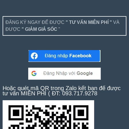
ĐĂNG KÝ NGAY ĐỂ ĐƯỢC
" TƯ VẤN MIỄN PHÍ "
VÀ
ĐƯỢC
" GIẢM GIÁ SỐC
"
Hoặc quét mã QR trong Zalo kết bạn để được
tư vấn MIỄN PHÍ ( ĐT: 093.717.9278