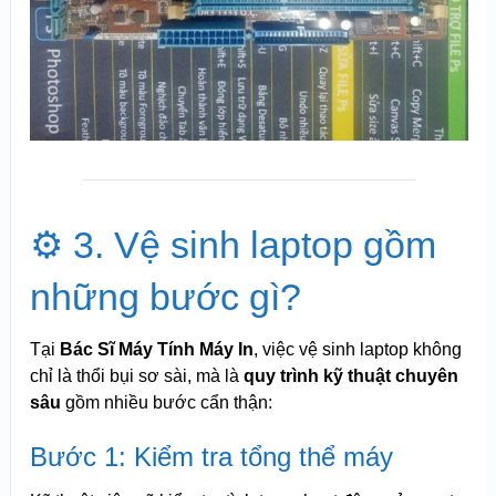
⚙️ 3. Vệ sinh laptop gồm
những bước gì?
Tại
Bác Sĩ Máy Tính Máy In
, việc vệ sinh laptop không
chỉ là thổi bụi sơ sài, mà là
quy trình kỹ thuật chuyên
sâu
gồm nhiều bước cẩn thận:
Bước 1: Kiểm tra tổng thể máy