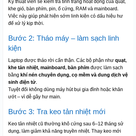
Kỹ thuật viên sẽ kiểm tra tình trạng hoạt động của quạt,
khe gió, bàn phím, pin, ổ cứng, RAM và mainboard.
Việc này giúp phát hiện sớm linh kiện có dấu hiệu hư
để xử lý kịp thời.
Bước 2: Tháo máy – làm sạch linh
kiện
Laptop được tháo rời cẩn thận. Các bộ phận như
quạt,
khe tản nhiệt, mainboard, bàn phím
được làm sạch
bằng
khí nén chuyên dụng, cọ mềm và dung dịch vệ
sinh điện tử
.
Tuyệt đối không dùng máy hút bụi gia đình hoặc khăn
ướt – vì dễ gây hư main.
Bước 3: Tra keo tản nhiệt mới
Keo tản nhiệt cũ thường khô cứng sau 6–12 tháng sử
dụng, làm giảm khả năng truyền nhiệt. Thay keo mới