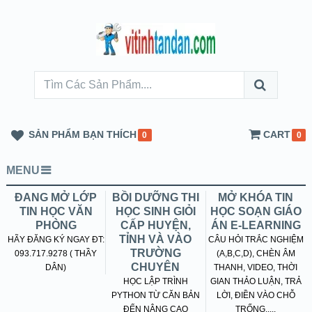
SẢN PHẨM BẠN THÍCH
CART
0
0
MENU
ĐANG MỞ LỚP
BỒI DƯỠNG THI
MỞ KHÓA TIN
TIN HỌC VĂN
HỌC SINH GIỎI
HỌC SOẠN GIÁO
PHÒNG
CẤP HUYỆN,
ÁN E-LEARNING
TỈNH VÀ VÀO
HÃY ĐĂNG KÝ NGAY ĐT:
CÂU HỎI TRẮC NGHIỆM
TRƯỜNG
093.717.9278 ( THẦY
(A,B,C,D), CHÈN ÂM
CHUYÊN
DÂN)
THANH, VIDEO, THỜI
HỌC LẬP TRÌNH
GIAN THẢO LUẬN, TRẢ
PYTHON TỪ CĂN BẢN
LỜI, ĐIỀN VÀO CHỖ
ĐẾN NÂNG CAO
TRỐNG.....