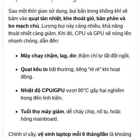
Sau một thời gian sử dụng, bụi bẩn trong không khí sẽ
bám vào
quạt tản nhiệt, khe thoát gió, bàn phím và
bo mạch chủ
. Lượng bụi này càng nhiều, khả năng
thoát nhiệt càng giảm. Khi đó, CPU và GPU sẽ nóng lên
nhanh chóng, dẫn đến:
Máy chạy chậm, lag, đơ
, thậm chí tự tắt đột ngột.
Quạt kêu to
bất thường, tiếng “rè rè” khi hoạt
động.
Nhiệt độ CPU/GPU
vượt 90°C gây hại nghiêm
trọng đến linh kiện.
Tuổi thọ máy giảm
, dễ cháy chip, nổ tụ, hoặc
hỏng mainboard.
Chính vì vậy,
vệ sinh laptop mỗi 6 tháng/lần
là khoảng