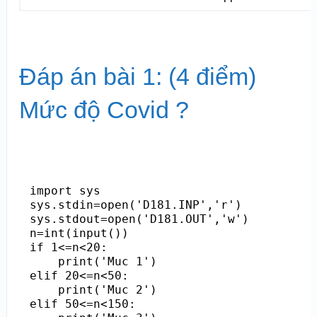
Đáp án bài 1: (4 điểm)
Mức độ Covid ?
import sys

sys.stdin=open('D181.INP','r')

sys.stdout=open('D181.OUT','w')

n=int(input())

if 1<=n<20:

    print('Muc 1')

elif 20<=n<50:

    print('Muc 2')

elif 50<=n<150:
