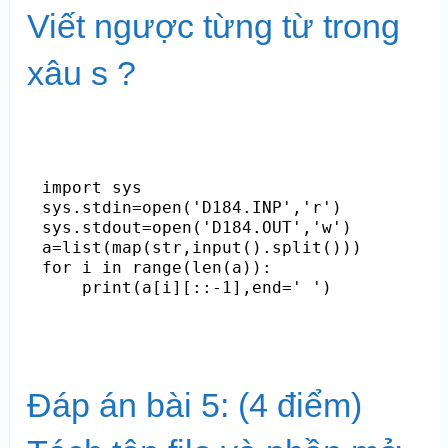
Viết ngược từng từ trong
xâu s ?
import sys

sys.stdin=open('D184.INP','r')

sys.stdout=open('D184.OUT','w')

a=list(map(str,input().split()))

for i in range(len(a)):

    print(a[i][::-1],end=' ')
Đáp án bài 5: (4 điểm)