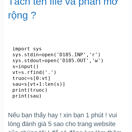
Tách tên file và phần mở
rộng ?
import sys

sys.stdin=open('D185.INP','r')

sys.stdout=open('D185.OUT','w')

s=input()

vt=s.rfind('.')

truoc=s[0:vt]

sau=s[vt+1:len(s)]

print(truoc)

print(sau)
Nếu bạn thấy hay ! xin bạn 1 phút ! vui
lòng đánh giá 5 sao cho trang website