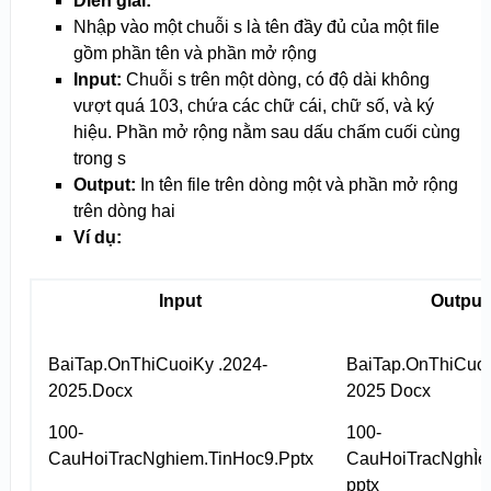
Diễn giải:
Nhập vào một chuỗi s là tên đầy đủ của một file
gồm phần tên và phần mở rộng
Input:
Chuỗi s trên một dòng, có độ dài không
vượt quá 10
3
, chứa các chữ cái, chữ số, và ký
hiệu. Phần mở rộng nằm sau dấu chấm cuối cùng
trong s
Output:
In tên file trên dòng một và phần mở rộng
trên dòng hai
Ví dụ:
Input
Output
BaiTap.OnThiCuoiKy .2024-
BaiTap.OnThiCuoi
2025.Docx
2025 Docx
100-
100-
CauHoiTracNghiem.TinHoc9.Pptx
CauHoiTracNghÌe
pptx