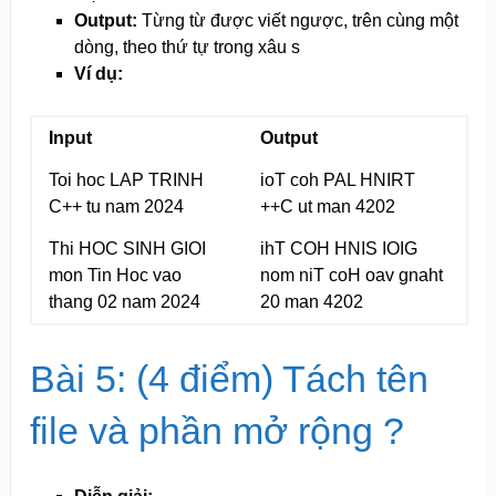
Output:
Từng từ được viết ngược, trên cùng một
dòng, theo thứ tự trong xâu s
Ví dụ:
Input
Output
Toi hoc LAP TRINH
ioT coh PAL HNIRT
C++ tu nam 2024
++C ut man 4202
Thi HOC SINH GIOI
ihT COH HNIS IOIG
mon Tin Hoc vao
nom niT coH oav gnaht
thang 02 nam 2024
20 man 4202
Bài 5: (4 điểm) Tách tên
file và phần mở rộng ?