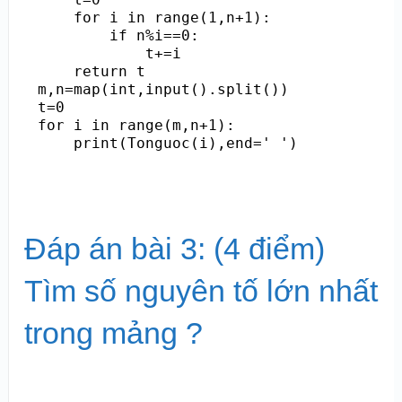
    for i in range(1,n+1):

        if n%i==0:

            t+=i

    return t

m,n=map(int,input().split())

t=0

for i in range(m,n+1):

    print(Tonguoc(i),end=' ')
Đáp án bài 3: (4 điểm)
Tìm số nguyên tố lớn nhất
trong mảng ?