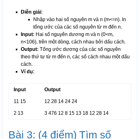
Diễn giải
:
Nhập vào hai số nguyên m và n (m<=n). In
tổng ước của các số nguyên từ m đến n.
Input:
Hai số nguyên dương m và n (0<m,
n<10
6
), trên một dòng, cách nhau bởi dấu cách.
Output:
Tổng ước dương của các số nguyên
theo thứ tự từ m đến n, các số cách nhau một dấu
cách.
Ví dụ:
Input
Output
11 15
12 28 14 24 24
2 13
3 476 12 8 15 13 18 12 28 14
Bài 3: (4 điểm) Tìm số