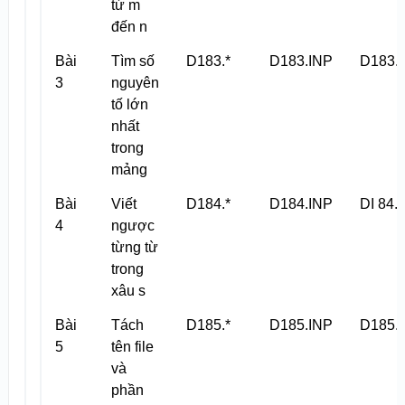
từ m
đến n
Bài
Tìm số
D183.*
D183.INP
D183.
3
nguyên
tố lớn
nhất
trong
mảng
Bài
Viết
D184.*
D184.INP
DI 84.
4
ngược
từng từ
trong
xâu s
Bài
Tách
D185.*
D185.INP
D185.
5
tên file
và
phần