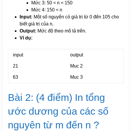
Mức 3: 50 < n < 150
Mức 4: 150 < n
Input:
Một số nguyên có giá trị từ 0 đến 10
5
cho
biết giá trị của n.
Output:
Mức độ theo mô tả trên.
Ví dụ:
input
output
21
Muc 2
63
Muc 3
Bài 2: (4 điểm) In tổng
ước dương của các số
nguyên từ m đến n ?