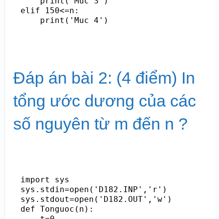
    print('Muc 3')

elif 150<=n:

Đáp án bài 2: (4 điểm) In
tổng ước dương của các
số nguyên từ m đến n ?
import sys

sys.stdin=open('D182.INP','r')

sys.stdout=open('D182.OUT','w')

def Tonguoc(n):

    t=0
