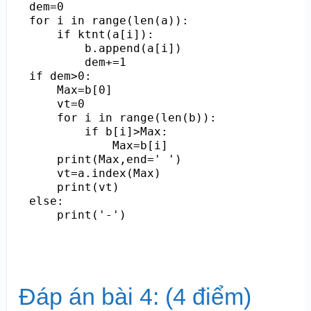
dem=0

for i in range(len(a)):

    if ktnt(a[i]):

        b.append(a[i])

        dem+=1

if dem>0:

    Max=b[0]

    vt=0

    for i in range(len(b)):

        if b[i]>Max:

            Max=b[i]

    print(Max,end=' ')

    vt=a.index(Max)

    print(vt)

else:

Đáp án bài 4: (4 điểm)