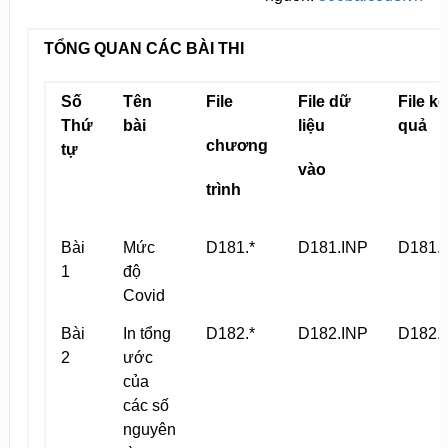
TỔNG QUAN CÁC BÀI THI
Số
Tên
File
File dữ
File kế
Thứ
bài
liệu
quả
chương
tự
vào
trình
Bài
Mức
D181.*
D181.INP
D181.
1
độ
Covid
Bài
In tổng
D182.*
D182.INP
D182.
2
ước
của
các số
nguyên