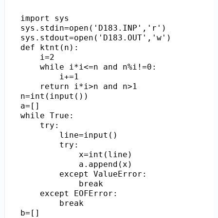
import sys

sys.stdin=open('D183.INP','r')

sys.stdout=open('D183.OUT','w')

def ktnt(n):

    i=2

    while i*i<=n and n%i!=0:

        i+=1

    return i*i>n and n>1

n=int(input())

a=[]

while True:

    try:

        line=input()

        try:

            x=int(line)

            a.append(x)

        except ValueError:

            break

    except EOFError:

        break

b=[]
