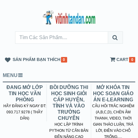
SẢN PHẨM BẠN THÍCH
CART
0
0
MENU
ĐANG MỞ LỚP
BỒI DƯỠNG THI
MỞ KHÓA TIN
TIN HỌC VĂN
HỌC SINH GIỎI
HỌC SOẠN GIÁO
PHÒNG
CẤP HUYỆN,
ÁN E-LEARNING
TỈNH VÀ VÀO
HÃY ĐĂNG KÝ NGAY ĐT:
CÂU HỎI TRẮC NGHIỆM
TRƯỜNG
093.717.9278 ( THẦY
(A,B,C,D), CHÈN ÂM
CHUYÊN
DÂN)
THANH, VIDEO, THỜI
HỌC LẬP TRÌNH
GIAN THẢO LUẬN, TRẢ
PYTHON TỪ CĂN BẢN
LỜI, ĐIỀN VÀO CHỖ
ĐẾN NÂNG CAO
TRỐNG.....