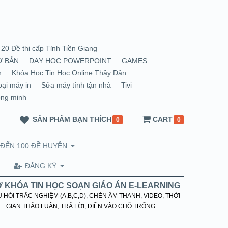
20 Đề thi cấp Tỉnh Tiền Giang
Ơ BẢN
DẠY HỌC POWERPOINT
GAMES
n
Khóa Học Tin Học Online Thầy Dân
oại máy in
Sửa máy tính tận nhà
Tivi
ông minh
SẢN PHẨM BẠN THÍCH
CART
0
0
 ĐẾN 100 ĐỀ HUYỆN
ĐĂNG KÝ
 KHÓA TIN HỌC SOẠN GIÁO ÁN E-LEARNING
 HỎI TRẮC NGHIỆM (A,B,C,D), CHÈN ÂM THANH, VIDEO, THỜI
GIAN THẢO LUẬN, TRẢ LỜI, ĐIỀN VÀO CHỖ TRỐNG.....