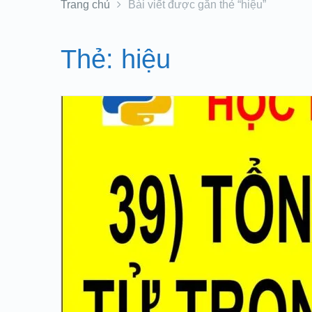
Trang chủ
Bài viết được gắn thẻ “hiệu”
Thẻ:
hiệu