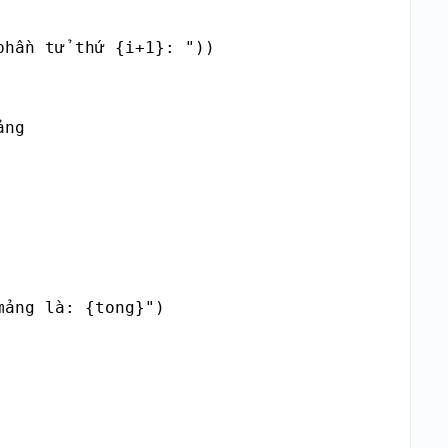
hần tử thứ {i+1}: "))

ng

mảng là: {tong}")