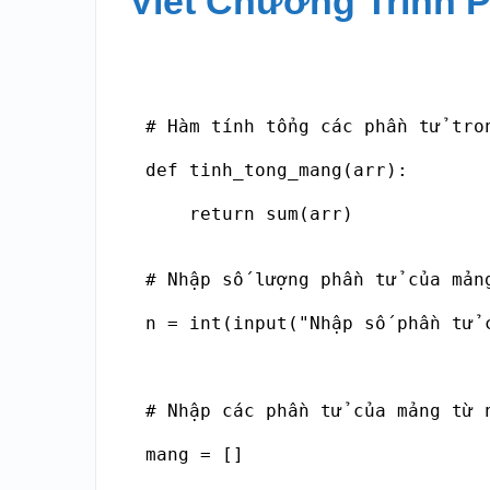
Viết Chương Trình 
# Hàm tính tổng các phần tử tron
def tinh_tong_mang(arr):

    return sum(arr)

# Nhập số lượng phần tử của mảng
n = int(input("Nhập số phần tử c
# Nhập các phần tử của mảng từ n
mang = []
