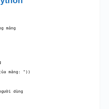
Python
g mảng



ủa mảng: "))

gười dùng
