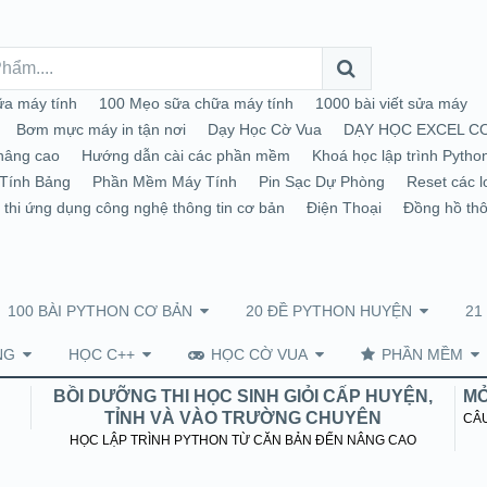
a máy tính
100 Mẹo sữa chữa máy tính
1000 bài viết sửa máy
Bơm mực máy in tận nơi
Dạy Học Cờ Vua
DẠY HỌC EXCEL C
nâng cao
Hướng dẫn cài các phần mềm
Khoá học lập trình Pytho
Tính Bảng
Phần Mềm Máy Tính
Pin Sạc Dự Phòng
Reset các l
 thi ứng dụng công nghệ thông tin cơ bản
Điện Thoại
Đồng hồ th
100 BÀI PYTHON CƠ BẢN
20 ĐỀ PYTHON HUYỆN
21
NG
HỌC C++
HỌC CỜ VUA
PHẦN MỀM
BỒI DƯỠNG THI HỌC SINH GIỎI CẤP HUYỆN,
MỞ
TỈNH VÀ VÀO TRƯỜNG CHUYÊN
CÂU
HỌC LẬP TRÌNH PYTHON TỪ CĂN BẢN ĐẾN NÂNG CAO