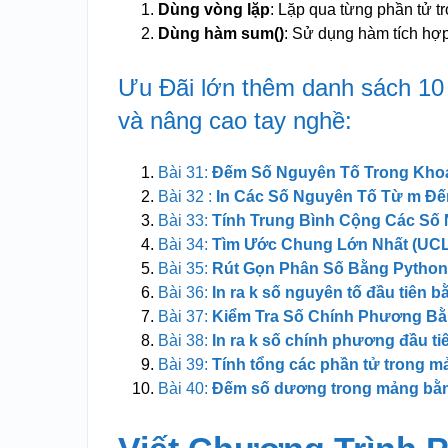
Dùng vòng lặp
: Lặp qua từng phần tử tr
Dùng hàm sum()
: Sử dụng hàm tích hợp
Ưu Đãi lớn thêm danh sách 10 
và nâng cao tay nghề:
Bài 31:
Đếm Số Nguyên Tố Trong Kho
Bài 32 :
In Các Số Nguyên Tố Từ m Đế
Bài 33:
Tính Trung Bình Cộng Các Số
Bài 34:
Tìm Ước Chung Lớn Nhất (UCL
Bài 35:
Rút Gọn Phân Số Bằng Pytho
Bài 36:
In ra k số nguyên tố đầu tiên 
Bài 37:
Kiểm Tra Số Chính Phương Bằ
Bài 38:
In ra k số chính phương đầu t
Bài 39:
Tính tổng các phần tử trong 
Bài 40:
Đếm số dương trong mảng bằ