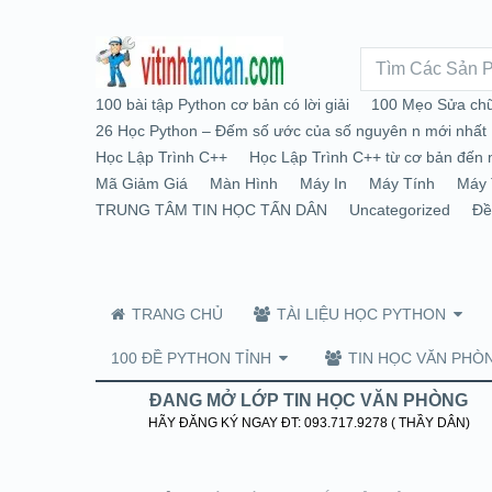
100 bài tập Python cơ bản có lời giải
100 Mẹo Sửa chữ
26 Học Python – Đếm số ước của số nguyên n mới nhất
Học Lập Trình C++
Học Lập Trình C++ từ cơ bản đến 
Mã Giảm Giá
Màn Hình
Máy In
Máy Tính
Máy 
TRUNG TÂM TIN HỌC TẤN DÂN
Uncategorized
Đề
TRANG CHỦ
TÀI LIỆU HỌC PYTHON
100 ĐỀ PYTHON TỈNH
TIN HỌC VĂN PHÒ
ĐANG MỞ LỚP TIN HỌC VĂN PHÒNG
HÃY ĐĂNG KÝ NGAY ĐT: 093.717.9278 ( THẦY DÂN)