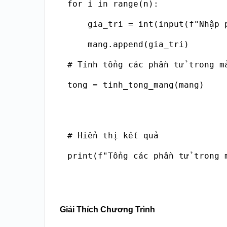
for i in range(n):

    gia_tri = int(input(f"Nhập p
    mang.append(gia_tri)

# Tính tổng các phần tử trong mả
tong = tinh_tong_mang(mang)

# Hiển thị kết quả

print(f"Tổng các phần tử trong 
Giải Thích Chương Trình