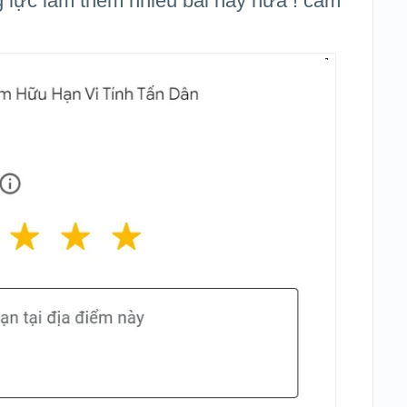
g lực làm thêm nhiều bài hay nữa ! cảm