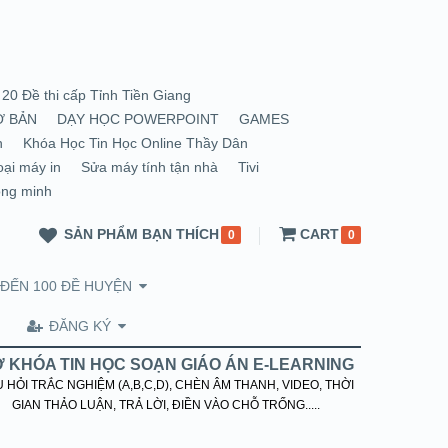
20 Đề thi cấp Tỉnh Tiền Giang
Ơ BẢN
DẠY HỌC POWERPOINT
GAMES
n
Khóa Học Tin Học Online Thầy Dân
oại máy in
Sửa máy tính tận nhà
Tivi
ông minh
SẢN PHẨM BẠN THÍCH
CART
0
0
 ĐẾN 100 ĐỀ HUYỆN
ĐĂNG KÝ
 KHÓA TIN HỌC SOẠN GIÁO ÁN E-LEARNING
 HỎI TRẮC NGHIỆM (A,B,C,D), CHÈN ÂM THANH, VIDEO, THỜI
GIAN THẢO LUẬN, TRẢ LỜI, ĐIỀN VÀO CHỖ TRỐNG.....