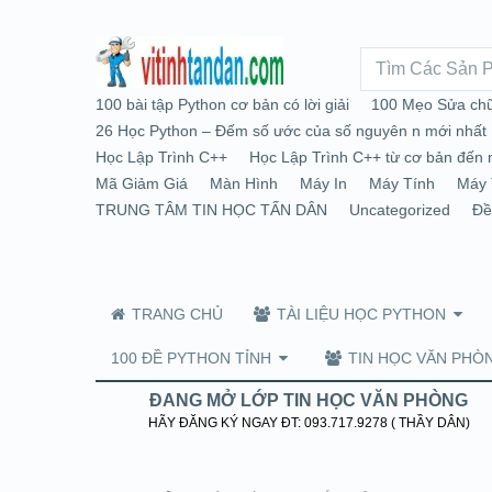
100 bài tập Python cơ bản có lời giải
100 Mẹo Sửa chữ
26 Học Python – Đếm số ước của số nguyên n mới nhất
Học Lập Trình C++
Học Lập Trình C++ từ cơ bản đến 
Mã Giảm Giá
Màn Hình
Máy In
Máy Tính
Máy 
TRUNG TÂM TIN HỌC TẤN DÂN
Uncategorized
Đề
TRANG CHỦ
TÀI LIỆU HỌC PYTHON
100 ĐỀ PYTHON TỈNH
TIN HỌC VĂN PHÒ
ĐANG MỞ LỚP TIN HỌC VĂN PHÒNG
HÃY ĐĂNG KÝ NGAY ĐT: 093.717.9278 ( THẦY DÂN)