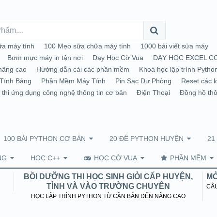
a máy tính
100 Mẹo sữa chữa máy tính
1000 bài viết sửa máy
Bơm mực máy in tận nơi
Dạy Học Cờ Vua
DẠY HỌC EXCEL C
nâng cao
Hướng dẫn cài các phần mềm
Khoá học lập trình Pytho
Tính Bảng
Phần Mềm Máy Tính
Pin Sạc Dự Phòng
Reset các l
 thi ứng dụng công nghệ thông tin cơ bản
Điện Thoại
Đồng hồ th
100 BÀI PYTHON CƠ BẢN
20 ĐỀ PYTHON HUYỆN
21
NG
HỌC C++
HỌC CỜ VUA
PHẦN MỀM
BỒI DƯỠNG THI HỌC SINH GIỎI CẤP HUYỆN,
MỞ
TỈNH VÀ VÀO TRƯỜNG CHUYÊN
CÂU
HỌC LẬP TRÌNH PYTHON TỪ CĂN BẢN ĐẾN NÂNG CAO