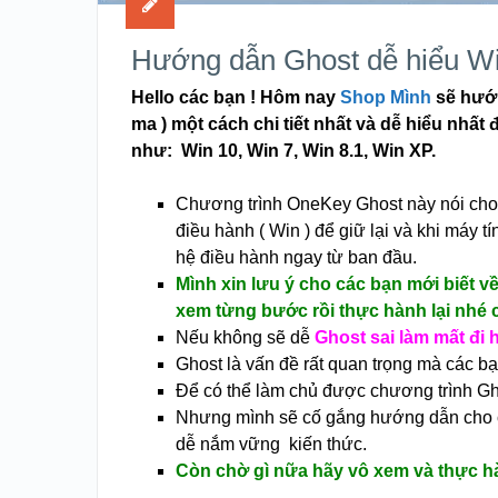
Hướng dẫn Ghost dễ hiểu Wi
Hello các bạn ! Hôm nay
Shop Mình
sẽ hướn
ma ) một cách chi tiết nhất và dễ hiểu nhất 
như: Win 10, Win 7, Win 8.1, Win XP.
Chương trình OneKey Ghost này nói cho 
điều hành ( Win ) để giữ lại và khi máy tín
hệ điều hành ngay từ ban đầu.
Mình xin lưu ý cho các bạn mới biết về 
xem từng bước rồi thực hành lại nhé 
Nếu không sẽ dễ
Ghost sai làm mất đi 
Ghost là vấn đề rất quan trọng mà các bạ
Để có thể làm chủ được chương trình Gh
Nhưng mình sẽ cố gắng hướng dẫn cho cá
dễ nắm vững kiến thức.
Còn chờ gì nữa hãy vô xem và thực hà