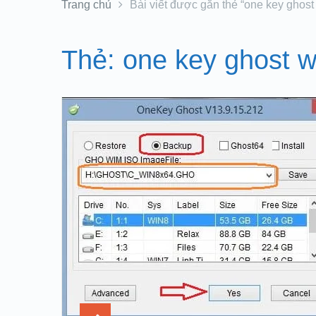
Trang chủ
Bài viết được gắn thẻ “one key ghost 
Thẻ:
one key ghost wi