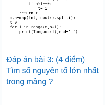
        if n%i==0:

            t+=i

    return t

m,n=map(int,input().split())

t=0

for i in range(m,n+1):

    print(Tonguoc(i),end=' ')
Đáp án bài 3: (4 điểm)
Tìm số nguyên tố lớn nhất
trong mảng ?