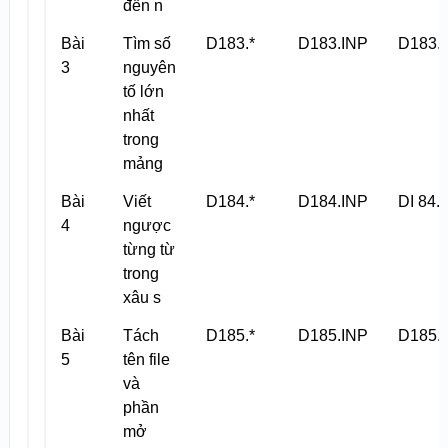
đến n
Bài
Tìm số
D183.*
D183.INP
D183.
3
nguyên
tố lớn
nhất
trong
mảng
Bài
Viết
D184.*
D184.INP
DI 84.
4
ngược
từng từ
trong
xâu s
Bài
Tách
D185.*
D185.INP
D185.
5
tên file
và
phần
mở