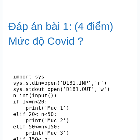
Đáp án bài 1: (4 điểm)
Mức độ Covid ?
import sys

sys.stdin=open('D181.INP','r')

sys.stdout=open('D181.OUT','w')

n=int(input())

if 1<=n<20:

    print('Muc 1')

elif 20<=n<50:

    print('Muc 2')

elif 50<=n<150:

    print('Muc 3')

elif 150<=n:
