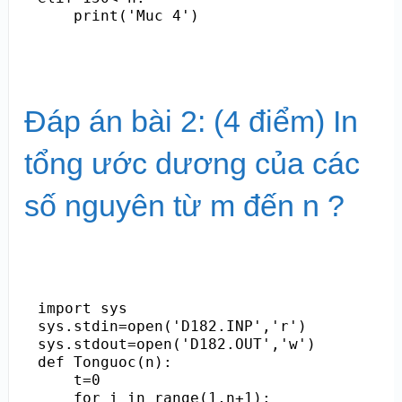
Đáp án bài 2: (4 điểm) In
tổng ước dương của các
số nguyên từ m đến n ?
import sys

sys.stdin=open('D182.INP','r')

sys.stdout=open('D182.OUT','w')

def Tonguoc(n):

    t=0

    for i in range(1,n+1):
