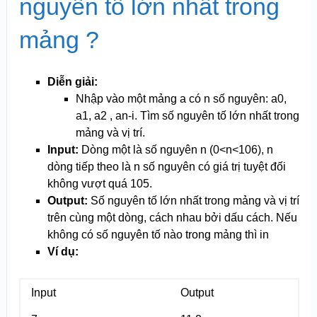
nguyên tố lớn nhất trong
mảng ?
Diễn giải:
Nhập vào một mảng a có n số nguyên: a0,
a1, a2 , a
n
-i. Tìm số nguyên tố lớn nhất trong
mảng và vị trí.
Input:
Dòng một là số nguyên n (0<n<10
6
), n
dòng tiếp theo là n số nguyên có giá trị tuyệt đối
không vượt quá 10
5
.
Output:
Số nguyên tố lớn nhất trong mảng và vị trí
trên cùng một dòng, cách nhau bởi dấu cách. Nếu
không có số nguyên tố nào trong mảng thì in
Ví dụ:
Input
Output