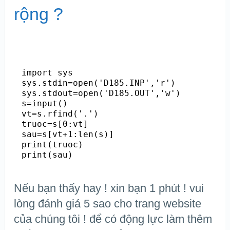
rộng ?
import sys

sys.stdin=open('D185.INP','r')

sys.stdout=open('D185.OUT','w')

s=input()

vt=s.rfind('.')

truoc=s[0:vt]

sau=s[vt+1:len(s)]

print(truoc)

print(sau)
Nếu bạn thấy hay ! xin bạn 1 phút ! vui
lòng đánh giá 5 sao cho trang website
của chúng tôi ! để có động lực làm thêm