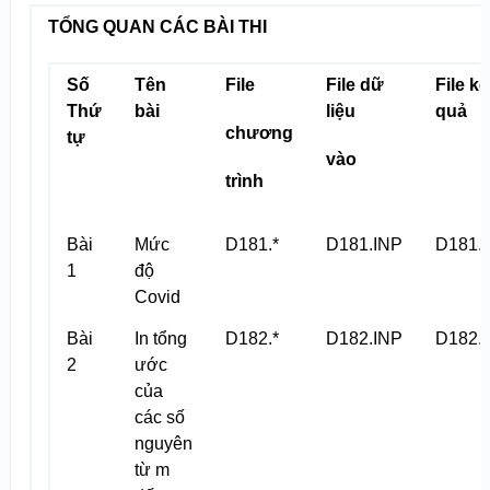
TỔNG QUAN CÁC BÀI THI
Số
Tên
File
File dữ
File kế
Thứ
bài
liệu
quả
chương
tự
vào
trình
Bài
Mức
D181.*
D181.INP
D181.
1
độ
Covid
Bài
In tổng
D182.*
D182.INP
D182.
2
ước
của
các số
nguyên
từ m