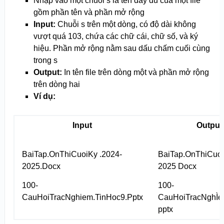
Nhập vào một chuỗi s là tên đầy đủ của một file
gồm phần tên và phần mở rộng
Input:
Chuỗi s trên một dòng, có độ dài không
vượt quá 10
3
, chứa các chữ cái, chữ số, và ký
hiệu. Phần mở rộng nằm sau dấu chấm cuối cùng
trong s
Output:
In tên file trên dòng một và phần mở rộng
trên dòng hai
Ví dụ:
Input
Output
BaiTap.OnThiCuoiKy .2024-
BaiTap.OnThiCuoi
2025.Docx
2025 Docx
100-
100-
CauHoiTracNghiem.TinHoc9.Pptx
CauHoiTracNghÌe
pptx