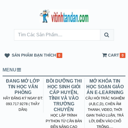
SẢN PHẨM BẠN THÍCH
CART
0
0
MENU
ĐANG MỞ LỚP
BỒI DƯỠNG THI
MỞ KHÓA TIN
TIN HỌC VĂN
HỌC SINH GIỎI
HỌC SOẠN GIÁO
PHÒNG
CẤP HUYỆN,
ÁN E-LEARNING
TỈNH VÀ VÀO
HÃY ĐĂNG KÝ NGAY ĐT:
CÂU HỎI TRẮC NGHIỆM
TRƯỜNG
093.717.9278 ( THẦY
(A,B,C,D), CHÈN ÂM
CHUYÊN
DÂN)
THANH, VIDEO, THỜI
HỌC LẬP TRÌNH
GIAN THẢO LUẬN, TRẢ
PYTHON TỪ CĂN BẢN
LỜI, ĐIỀN VÀO CHỖ
ĐẾN NÂNG CAO
TRỐNG.....