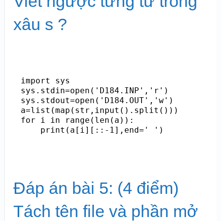
Viết ngược từng từ trong
xâu s ?
import sys

sys.stdin=open('D184.INP','r')

sys.stdout=open('D184.OUT','w')

a=list(map(str,input().split()))

for i in range(len(a)):

    print(a[i][::-1],end=' ')
Đáp án bài 5: (4 điểm)
Tách tên file và phần mở