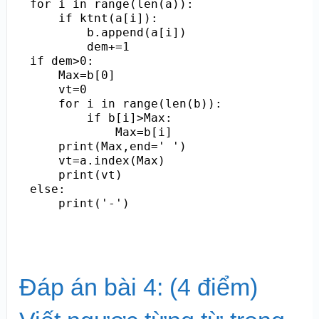
for i in range(len(a)):

    if ktnt(a[i]):

        b.append(a[i])

        dem+=1

if dem>0:

    Max=b[0]

    vt=0

    for i in range(len(b)):

        if b[i]>Max:

            Max=b[i]

    print(Max,end=' ')

    vt=a.index(Max)

    print(vt)

else:

Đáp án bài 4: (4 điểm)