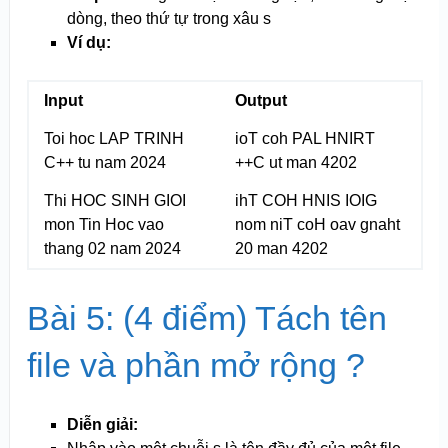
dòng, theo thứ tự trong xâu s
Ví dụ:
Input
Output
Toi hoc LAP TRINH
ioT coh PAL HNIRT
C++ tu nam 2024
++C ut man 4202
Thi HOC SINH GIOI
ihT COH HNIS IOIG
mon Tin Hoc vao
nom niT coH oav gnaht
thang 02 nam 2024
20 man 4202
Bài 5: (4 điểm) Tách tên
file và phần mở rộng ?
Diễn giải: