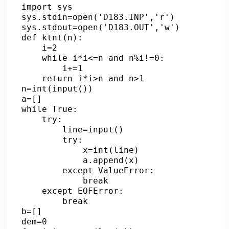
import sys

sys.stdin=open('D183.INP','r')

sys.stdout=open('D183.OUT','w')

def ktnt(n):

    i=2

    while i*i<=n and n%i!=0:

        i+=1

    return i*i>n and n>1

n=int(input())

a=[]

while True:

    try:

        line=input()

        try:

            x=int(line)

            a.append(x)

        except ValueError:

            break

    except EOFError:

        break

b=[]

dem=0
