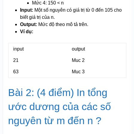
Mức 4: 150 < n
Input:
Một số nguyên có giá trị từ 0 đến 10
5
cho
biết giá trị của n.
Output:
Mức độ theo mô tả trên.
Ví dụ:
input
output
21
Muc 2
63
Muc 3
Bài 2: (4 điểm) In tổng
ước dương của các số
nguyên từ m đến n ?