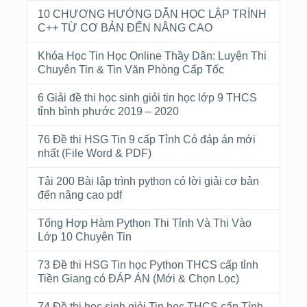
10 CHƯƠNG HƯỚNG DẪN HỌC LẬP TRÌNH
C++ TỪ CƠ BẢN ĐẾN NÂNG CAO
Khóa Học Tin Học Online Thầy Dân: Luyện Thi
Chuyên Tin & Tin Văn Phòng Cấp Tốc
6 Giải đề thi học sinh giỏi tin học lớp 9 THCS
tỉnh bình phước 2019 – 2020
76 Đề thi HSG Tin 9 cấp Tỉnh Có đáp án mới
nhất (File Word & PDF)
Tải 200 Bài lập trình python có lời giải cơ bản
đến nâng cao pdf
Tổng Hợp Hàm Python Thi Tỉnh Và Thi Vào
Lớp 10 Chuyên Tin
73 Đề thi HSG Tin học Python THCS cấp tỉnh
Tiền Giang có ĐÁP ÁN (Mới & Chọn Lọc)
74 Đề thi học sinh giỏi Tin học THCS cấp Tỉnh