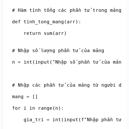
# Hàm tính tổng các phần tử trong mảng

def tinh_tong_mang(arr):

    return sum(arr)

# Nhập số lượng phần tử của mảng

n = int(input("Nhập số phần tử của mảng: 
# Nhập các phần tử của mảng từ người dùng
mang = []

for i in range(n):

    gia_tri = int(input(f"Nhập phần tử th