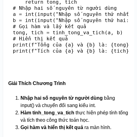
    return tong, tich

# Nhập hai số nguyên từ người dùng

a = int(input("Nhập số nguyên thứ nhất: "
b = int(input("Nhập số nguyên thứ hai: ")
# Gọi hàm và lấy kết quả

tong, tich = tinh_tong_va_tich(a, b)

# Hiển thị kết quả

print(f"Tổng của {a} và {b} là: {tong}")

Giải Thích Chương Trình
Nhập hai số nguyên từ người dùng
bằng
input() và chuyển đổi sang kiểu int.
Hàm tinh_tong_va_tich
thực hiện phép tính tổng
và tích theo công thức toán học.
Gọi hàm và hiển thị kết quả
ra màn hình.