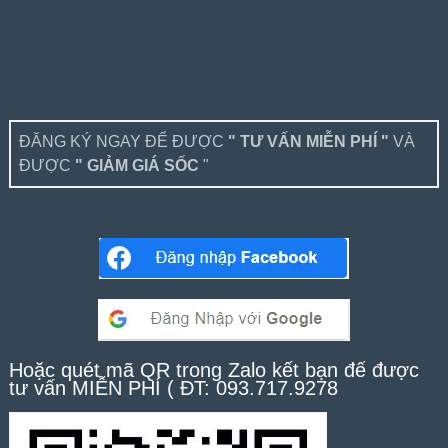
ĐĂNG KÝ NGAY ĐỂ ĐƯỢC
" TƯ VẤN MIỄN PHÍ "
VÀ
ĐƯỢC
" GIẢM GIÁ SỐC
"
Hoặc quét mã QR trong Zalo kết bạn để được
tư vấn MIỄN PHÍ ( ĐT: 093.717.9278