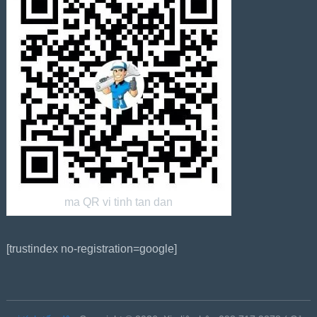
ma QR vi tinh tan dan
[trustindex no-registration=google]