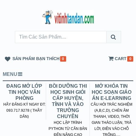
SẢN PHẨM BẠN THÍCH
CART
0
0
MENU
ĐANG MỞ LỚP
BỒI DƯỠNG THI
MỞ KHÓA TIN
TIN HỌC VĂN
HỌC SINH GIỎI
HỌC SOẠN GIÁO
PHÒNG
CẤP HUYỆN,
ÁN E-LEARNING
TỈNH VÀ VÀO
HÃY ĐĂNG KÝ NGAY ĐT:
CÂU HỎI TRẮC NGHIỆM
TRƯỜNG
093.717.9278 ( THẦY
(A,B,C,D), CHÈN ÂM
CHUYÊN
DÂN)
THANH, VIDEO, THỜI
HỌC LẬP TRÌNH
GIAN THẢO LUẬN, TRẢ
PYTHON TỪ CĂN BẢN
LỜI, ĐIỀN VÀO CHỖ
ĐẾN NÂNG CAO
TRỐNG.....