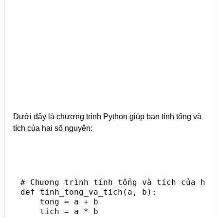
Dưới đây là chương trình Python giúp bạn tính tổng và
tích của hai số nguyên:
# Chương trình tính tổng và tích của hai 
def tinh_tong_va_tich(a, b):

    tong = a + b

    tich = a * b
