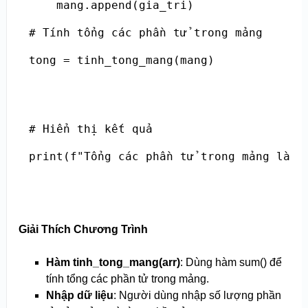
    mang.append(gia_tri)

# Tính tổng các phần tử trong mảng

tong = tinh_tong_mang(mang)

# Hiển thị kết quả

print(f"Tổng các phần tử trong mảng là: 
Giải Thích Chương Trình
Hàm tinh_tong_mang(arr)
: Dùng hàm sum() để
tính tổng các phần tử trong mảng.
Nhập dữ liệu
: Người dùng nhập số lượng phần