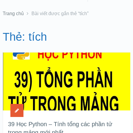
Trang chủ
Bài viết được gắn thẻ “tích”
Thẻ:
tích
39 Học Python – Tính tổng các phần tử
trong mảng mới nhất