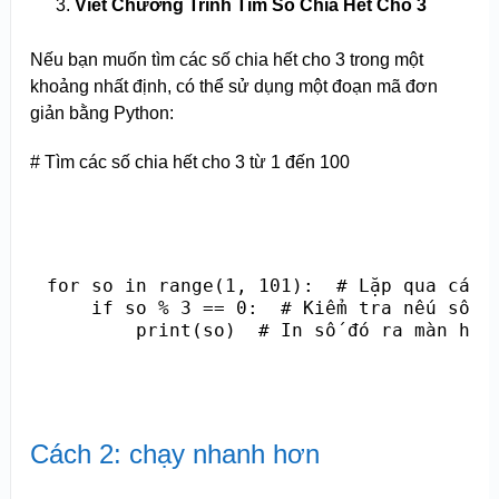
Viết Chương Trình Tìm Số Chia Hết Cho 3
Nếu bạn muốn tìm các số chia hết cho 3 trong một
khoảng nhất định, có thể sử dụng một đoạn mã đơn
giản bằng Python:
# Tìm các số chia hết cho 3 từ 1 đến 100
for so in range(1, 101):  # Lặp qua các s
    if so % 3 == 0:  # Kiểm tra nếu số đó
        print(so)  # In số đó ra màn hìn
Cách 2: chạy nhanh hơn