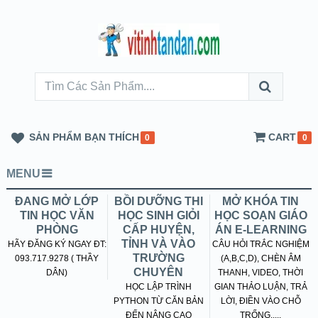
SẢN PHẨM BẠN THÍCH
CART
0
0
MENU
ĐANG MỞ LỚP
BỒI DƯỠNG THI
MỞ KHÓA TIN
TIN HỌC VĂN
HỌC SINH GIỎI
HỌC SOẠN GIÁO
PHÒNG
CẤP HUYỆN,
ÁN E-LEARNING
TỈNH VÀ VÀO
HÃY ĐĂNG KÝ NGAY ĐT:
CÂU HỎI TRẮC NGHIỆM
TRƯỜNG
093.717.9278 ( THẦY
(A,B,C,D), CHÈN ÂM
CHUYÊN
DÂN)
THANH, VIDEO, THỜI
HỌC LẬP TRÌNH
GIAN THẢO LUẬN, TRẢ
PYTHON TỪ CĂN BẢN
LỜI, ĐIỀN VÀO CHỖ
ĐẾN NÂNG CAO
TRỐNG.....