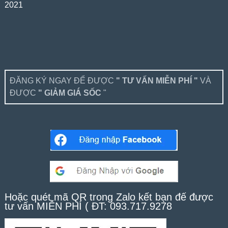
2021
ĐĂNG KÝ NGAY ĐỂ ĐƯỢC
" TƯ VẤN MIỄN PHÍ "
VÀ
ĐƯỢC
" GIẢM GIÁ SỐC
"
Hoặc quét mã QR trong Zalo kết bạn để được
tư vấn MIỄN PHÍ ( ĐT: 093.717.9278