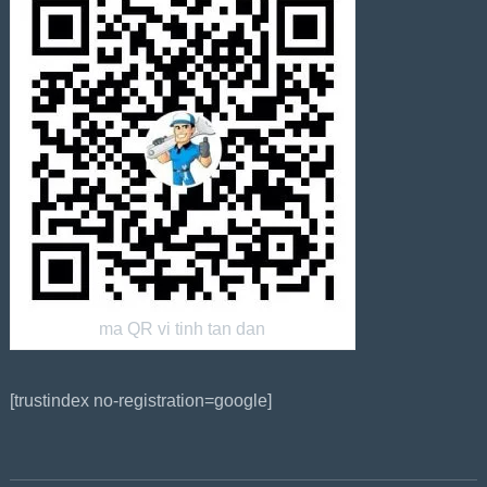
ma QR vi tinh tan dan
[trustindex no-registration=google]