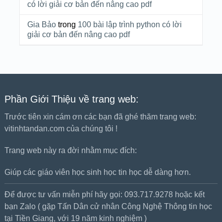
có lời giải cơ bản đến nâng cao pdf
Gia Bảo
trong
100 bài lập trình python có lời
giải cơ bản đến nâng cao pdf
Phần Giới Thiệu về trang web:
Trước tiên xin cám ơn các bạn đã ghé thăm trang web:
vitinhtandan.com của chúng tôi !
Trang web này ra đời nhằm mục đích:
Giúp các giáo viên học sinh học tin học dễ dàng hơn.
Để được tư vấn miễn phí hãy gọi: 093.717.9278 hoặc kết
bạn Zalo ( gặp Tấn Dân cử nhân Công Nghệ Thông tin học
tại Tiền Giang, với 19 năm kinh nghiệm )