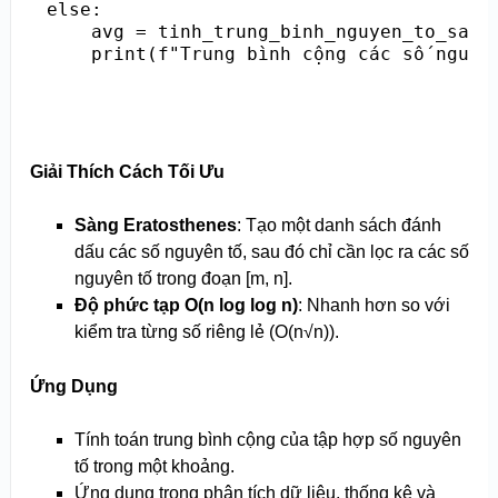
else:

    avg = tinh_trung_binh_nguyen_to_sang(
    print(f"Trung bình cộng các số nguyê
Giải Thích Cách Tối Ưu
Sàng Eratosthenes
: Tạo một danh sách đánh
dấu các số nguyên tố, sau đó chỉ cần lọc ra các số
nguyên tố trong đoạn [m, n].
Độ phức tạp O(n log log n)
: Nhanh hơn so với
kiểm tra từng số riêng lẻ (O(n√n)).
Ứng Dụng
Tính toán trung bình cộng của tập hợp số nguyên
tố trong một khoảng.
Ứng dụng trong phân tích dữ liệu, thống kê và