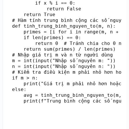
        if x % i == 0:

            return False

    return True

# Hàm tính trung bình cộng các số nguyên 
def tinh_trung_binh_nguyen_to(m, n):

    primes = [i for i in range(m, n + 1) 
    if len(primes) == 0:

        return 0  # Tránh chia cho 0 nếu 
    return sum(primes) / len(primes)

# Nhập giá trị m và n từ người dùng

m = int(input("Nhập số nguyên m: "))

n = int(input("Nhập số nguyên n: "))

# Kiểm tra điều kiện m phải nhỏ hơn hoặc 
if m > n:

    print("Giá trị m phải nhỏ hơn hoặc bằ
else:

    avg = tinh_trung_binh_nguyen_to(m, n)
    print(f"Trung bình cộng các số nguyê