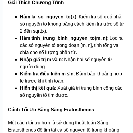
Giải Thích Chương Trình
Hàm la_so_nguyen_to(x)
: Kiểm tra số x có phải
số nguyên tố không bằng cách kiểm tra ước số từ
2 đến sqrt(x).
Hàm tinh_trung_binh_nguyen_to(m, n)
: Lọc ra
các số nguyên tố trong đoạn [m, n], tính tổng và
chia cho số lượng phần tử.
Nhập giá trị m và n
: Nhận hai số nguyên từ
người dùng.
Kiểm tra điều kiện m ≤ n
: Đảm bảo khoảng hợp
lệ trước khi tính toán.
Hiển thị kết quả
: Xuất giá trị trung bình cộng các
số nguyên tố tìm được.
Cách Tối Ưu Bằng Sàng Eratosthenes
Một cách tối ưu hơn là sử dụng thuật toán Sàng
Eratosthenes để tìm tất cả số nguyên tố trong khoảng