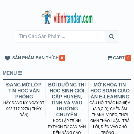
SẢN PHẨM BẠN THÍCH
CART
0
0
MENU
ĐANG MỞ LỚP
BỒI DƯỠNG THI
MỞ KHÓA TIN
TIN HỌC VĂN
HỌC SINH GIỎI
HỌC SOẠN GIÁO
PHÒNG
CẤP HUYỆN,
ÁN E-LEARNING
TỈNH VÀ VÀO
HÃY ĐĂNG KÝ NGAY ĐT:
CÂU HỎI TRẮC NGHIỆM
TRƯỜNG
093.717.9278 ( THẦY
(A,B,C,D), CHÈN ÂM
CHUYÊN
DÂN)
THANH, VIDEO, THỜI
HỌC LẬP TRÌNH
GIAN THẢO LUẬN, TRẢ
PYTHON TỪ CĂN BẢN
LỜI, ĐIỀN VÀO CHỖ
ĐẾN NÂNG CAO
TRỐNG.....