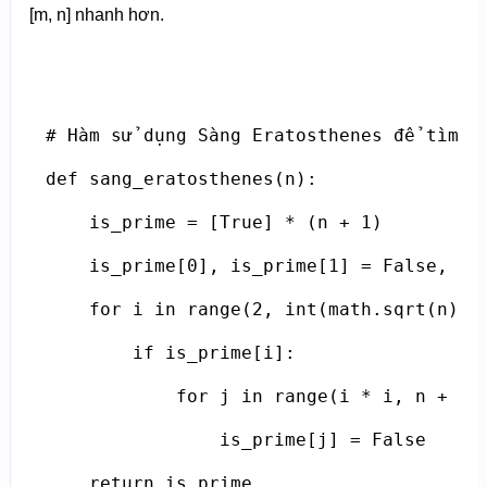
[m, n] nhanh hơn.
# Hàm sử dụng Sàng Eratosthenes để tìm số
def sang_eratosthenes(n):

    is_prime = [True] * (n + 1)

    is_prime[0], is_prime[1] = False, Fal
    for i in range(2, int(math.sqrt(n)) +
        if is_prime[i]:

            for j in range(i * i, n + 1, 
                is_prime[j] = False

    return is_prime
