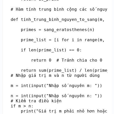
# Hàm tính trung bình cộng các số nguyên 
def tinh_trung_binh_nguyen_to_sang(m, n):
    primes = sang_eratosthenes(n)

    prime_list = [i for i in range(m, n +
    if len(prime_list) == 0:

        return 0  # Tránh chia cho 0

    return sum(prime_list) / len(prime_li
# Nhập giá trị m và n từ người dùng

m = int(input("Nhập số nguyên m: "))

n = int(input("Nhập số nguyên n: "))

# Kiểm tra điều kiện

if m > n:

    print("Giá trị m phải nhỏ hơn hoặc bằ