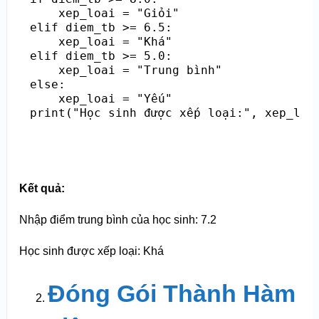
    xep_loai = "Giỏi"

elif diem_tb >= 6.5:

    xep_loai = "Khá"

elif diem_tb >= 5.0:

    xep_loai = "Trung bình"

else:

    xep_loai = "Yếu"

Kết quả:
Nhập điểm trung bình của học sinh: 7.2
Học sinh được xếp loại: Khá
Đóng Gói Thành Hàm