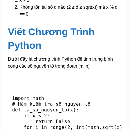
x > 1.
Không tồn tại số d nào (2 ≤ d ≤ sqrt(x)) mà x % d
== 0.
Viết Chương Trình
Python
Dưới đây là chương trình Python để tính trung bình
cộng các số nguyên tố trong đoạn [m, n].
import math

# Hàm kiểm tra số nguyên tố

def la_so_nguyen_to(x):

    if x < 2:

        return False

    for i in range(2, int(math.sqrt(x)) +