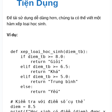
Tiện Dụng
Để tái sử dụng dễ dàng hơn, chúng ta có thể viết một
hàm xếp loại học sinh.
Ví dụ:
def xep_loai_hoc_sinh(diem_tb):

    if diem_tb >= 8.0:

        return "Giỏi"

    elif diem_tb >= 6.5:

        return "Khá"

    elif diem_tb >= 5.0:

        return "Trung bình"

    else:

        return "Yếu"

# Kiểm tra với điểm số cụ thể

diem = 8.5
