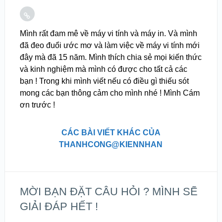
Mình rất đam mê về máy vi tính và máy in. Và mình
đã đeo đuổi ước mơ và làm việc về máy vi tính mới
đây mà đã 15 năm. Mình thích chia sẻ mọi kiến thức
và kinh nghiệm mà mình có được cho tất cả các
bạn ! Trong khi mình viết nếu có điều gì thiếu sót
mong các bạn thông cảm cho mình nhé ! Mình Cám
ơn trước !
CÁC BÀI VIẾT KHÁC CỦA
THANHCONG@KIENNHAN
MỜI BẠN ĐẶT CÂU HỎI ? MÌNH SẼ
GIẢI ĐÁP HẾT !