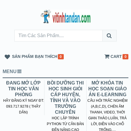
SẢN PHẨM BẠN THÍCH
CART
0
0
MENU
ĐANG MỞ LỚP
BỒI DƯỠNG THI
MỞ KHÓA TIN
TIN HỌC VĂN
HỌC SINH GIỎI
HỌC SOẠN GIÁO
PHÒNG
CẤP HUYỆN,
ÁN E-LEARNING
TỈNH VÀ VÀO
HÃY ĐĂNG KÝ NGAY ĐT:
CÂU HỎI TRẮC NGHIỆM
TRƯỜNG
093.717.9278 ( THẦY
(A,B,C,D), CHÈN ÂM
CHUYÊN
DÂN)
THANH, VIDEO, THỜI
HỌC LẬP TRÌNH
GIAN THẢO LUẬN, TRẢ
PYTHON TỪ CĂN BẢN
LỜI, ĐIỀN VÀO CHỖ
ĐẾN NÂNG CAO
TRỐNG.....