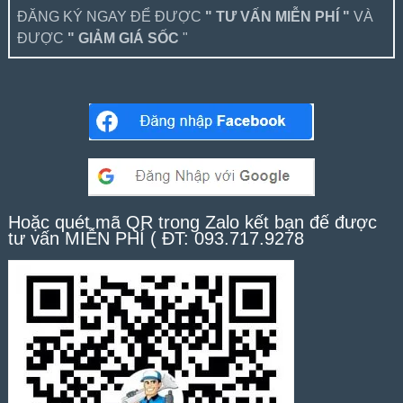
ĐĂNG KÝ NGAY ĐỂ ĐƯỢC
" TƯ VẤN MIỄN PHÍ "
VÀ
ĐƯỢC
" GIẢM GIÁ SỐC
"
Hoặc quét mã QR trong Zalo kết bạn để được
tư vấn MIỄN PHÍ ( ĐT: 093.717.9278