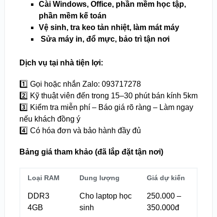
Cài Windows, Office, phần mềm học tập,
phần mềm kế toán
Vệ sinh, tra keo tản nhiệt, làm mát máy
️
Sửa máy in, đổ mực, bảo trì tận nơi
Dịch vụ tại nhà tiện lợi:
1️⃣ Gọi hoặc nhắn Zalo: 093717278
2️⃣ Kỹ thuật viên đến trong 15–30 phút bán kính 5km
3️⃣ Kiểm tra miễn phí – Báo giá rõ ràng – Làm ngay
nếu khách đồng ý
4️⃣ Có hóa đơn và bảo hành đầy đủ
Bảng giá tham khảo (đã lắp đặt tận nơi)
Loại RAM
Dung lượng
Giá dự kiến
DDR3
Cho laptop học
250.000 –
4GB
sinh
350.000đ