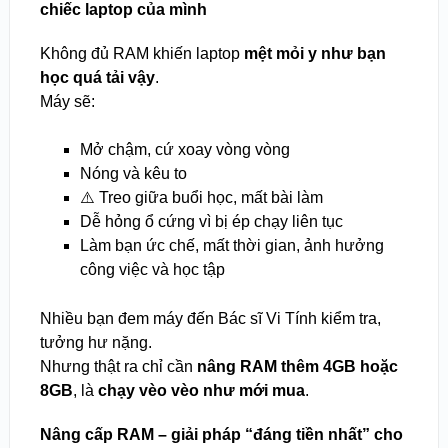
chiếc laptop của mình
Không đủ RAM khiến laptop
mệt mỏi y như bạn
học quá tải vậy
.
Máy sẽ:
Mở chậm, cứ xoay vòng vòng
Nóng và kêu to
⚠️ Treo giữa buổi học, mất bài làm
Dễ hỏng ổ cứng vì bị ép chạy liên tục
Làm bạn ức chế, mất thời gian, ảnh hưởng
công việc và học tập
Nhiều bạn đem máy đến Bác sĩ Vi Tính kiểm tra,
tưởng hư nặng.
Nhưng thật ra chỉ cần
nâng RAM thêm 4GB hoặc
8GB
, là
chạy vèo vèo như mới mua
.
Nâng cấp RAM – giải pháp “đáng tiền nhất” cho