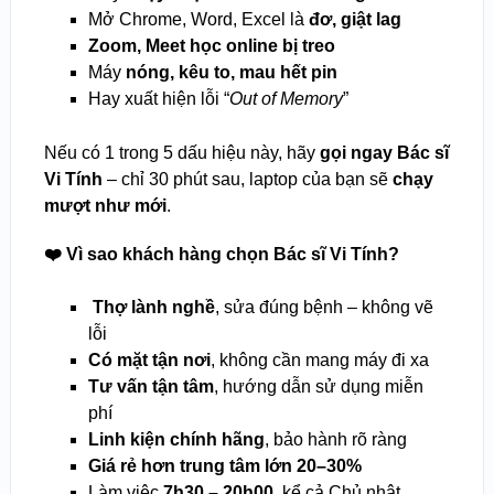
Mở Chrome, Word, Excel là
đơ, giật lag
Zoom, Meet học online bị treo
Máy
nóng, kêu to, mau hết pin
Hay xuất hiện lỗi “
Out of Memory
”
Nếu có 1 trong 5 dấu hiệu này, hãy
gọi ngay Bác sĩ
Vi Tính
– chỉ 30 phút sau, laptop của bạn sẽ
chạy
mượt như mới
.
❤️ Vì sao khách hàng chọn Bác sĩ Vi Tính?
‍
Thợ lành nghề
, sửa đúng bệnh – không vẽ
lỗi
Có mặt tận nơi
, không cần mang máy đi xa
Tư vấn tận tâm
, hướng dẫn sử dụng miễn
phí
Linh kiện chính hãng
, bảo hành rõ ràng
Giá rẻ hơn trung tâm lớn 20–30%
Làm việc
7h30 – 20h00
, kể cả Chủ nhật