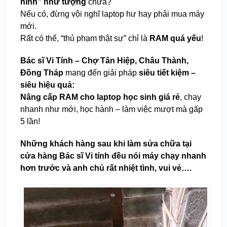
hình” như tượng
chưa?
Nếu có, đừng vội nghĩ laptop hư hay phải mua máy
mới.
Rất có thể, “thủ phạm thật sự” chỉ là
RAM quá yếu
!
Bác sĩ Vi Tính – Chợ Tân Hiệp, Châu Thành,
Đồng Tháp
mang đến giải pháp
siêu tiết kiệm –
siêu hiệu quả:
Nâng cấp RAM cho laptop học sinh giá rẻ
, chạy
nhanh như mới, học hành – làm việc mượt mà gấp
5 lần!
Những khách hàng sau khi làm sửa chữa tại
cửa hàng Bác sĩ Vi tính đều nói máy chạy nhanh
hơn trước và anh chủ rất nhiệt tình, vui vẻ….