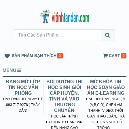
SẢN PHẨM BẠN THÍCH
CART
0
0
MENU
ĐANG MỞ LỚP
BỒI DƯỠNG THI
MỞ KHÓA TIN
TIN HỌC VĂN
HỌC SINH GIỎI
HỌC SOẠN GIÁO
PHÒNG
CẤP HUYỆN,
ÁN E-LEARNING
TỈNH VÀ VÀO
HÃY ĐĂNG KÝ NGAY ĐT:
CÂU HỎI TRẮC NGHIỆM
TRƯỜNG
093.717.9278 ( THẦY
(A,B,C,D), CHÈN ÂM
CHUYÊN
DÂN)
THANH, VIDEO, THỜI
HỌC LẬP TRÌNH
GIAN THẢO LUẬN, TRẢ
PYTHON TỪ CĂN BẢN
LỜI, ĐIỀN VÀO CHỖ
ĐẾN NÂNG CAO
TRỐNG.....