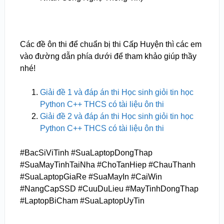
Các đề ôn thi để chuẩn bị thi Cấp Huyện thì các em
vào đường dẫn phía dưới để tham khảo giúp thầy
nhé!
Giải đề 1 và đáp án thi Học sinh giỏi tin học
Python C++ THCS có tài liệu ôn thi
Giải đề 2 và đáp án thi Học sinh giỏi tin học
Python C++ THCS có tài liệu ôn thi
#BacSiViTinh #SuaLaptopDongThap
#SuaMayTinhTaiNha #ChoTanHiep #ChauThanh
#SuaLaptopGiaRe #SuaMayIn #CaiWin
#NangCapSSD #CuuDuLieu #MayTinhDongThap
#LaptopBiCham #SuaLaptopUyTin