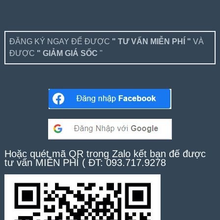
ĐĂNG KÝ NGAY ĐỂ ĐƯỢC
" TƯ VẤN MIỄN PHÍ "
VÀ
ĐƯỢC
" GIẢM GIÁ SỐC
"
Hoặc quét mã QR trong Zalo kết bạn để được
tư vấn MIỄN PHÍ ( ĐT: 093.717.9278