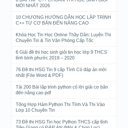
MỚI NHẤT 2026
10 CHƯƠNG HƯỚNG DẪN HỌC LẬP TRÌNH
C++ TỪ CƠ BẢN ĐẾN NÂNG CAO
Khóa Học Tin Học Online Thầy Dân: Luyện Thi
Chuyên Tin & Tin Văn Phòng Cấp Tốc
6 Giải đề thi học sinh giỏi tin học lớp 9 THCS
tỉnh bình phước 2019 – 2020
76 Đề thi HSG Tin 9 cấp Tỉnh Có đáp án mới
nhất (File Word & PDF)
Tải 200 Bài lập trình python có lời giải cơ bản
đến nâng cao pdf
Tổng Hợp Hàm Python Thi Tỉnh Và Thi Vào
Lớp 10 Chuyên Tin
73 Đề thi HSG Tin học Python THCS cấp tỉnh
Tiền Giang có ĐÁP ÁN (Mới & Chọn Lọc)