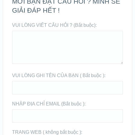
MỜI BẠN ĐẶT CÂU HỎI ? MÌNH SẼ
GIẢI ĐÁP HẾT !
VUI LÒNG VIẾT CÂU HỎI ? (Bắt buộc):
VUI LÒNG GHI TÊN CỦA BẠN ( Bắt buộc ):
NHẬP ĐỊA CHỈ EMAIL (Bắt buộc ):
TRANG WEB ( không bắt buộc ):