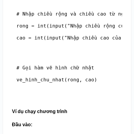
# Nhập chiều rộng và chiều cao từ người 
rong = int(input("Nhập chiều rộng của hì
cao = int(input("Nhập chiều cao của hình
# Gọi hàm vẽ hình chữ nhật

ve_hinh_chu_nhat(rong, cao)
Ví dụ chạy chương trình
Đầu vào: