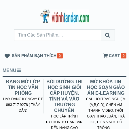
SẢN PHẨM BẠN THÍCH
CART
0
0
MENU
ĐANG MỞ LỚP
BỒI DƯỠNG THI
MỞ KHÓA TIN
TIN HỌC VĂN
HỌC SINH GIỎI
HỌC SOẠN GIÁO
PHÒNG
CẤP HUYỆN,
ÁN E-LEARNING
TỈNH VÀ VÀO
HÃY ĐĂNG KÝ NGAY ĐT:
CÂU HỎI TRẮC NGHIỆM
TRƯỜNG
093.717.9278 ( THẦY
(A,B,C,D), CHÈN ÂM
CHUYÊN
DÂN)
THANH, VIDEO, THỜI
HỌC LẬP TRÌNH
GIAN THẢO LUẬN, TRẢ
PYTHON TỪ CĂN BẢN
LỜI, ĐIỀN VÀO CHỖ
ĐẾN NÂNG CAO
TRỐNG.....