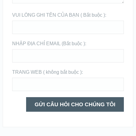
VUI LÒNG GHI TÊN CỦA BẠN ( Bắt buộc ):
NHẬP ĐỊA CHỈ EMAIL (Bắt buộc ):
TRANG WEB ( không bắt buộc ):