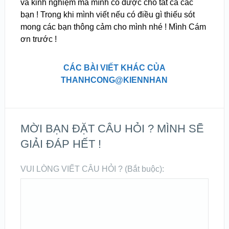
và kinh nghiệm mà mình có được cho tất cả các
bạn ! Trong khi mình viết nếu có điều gì thiếu sót
mong các bạn thông cảm cho mình nhé ! Mình Cám
ơn trước !
CÁC BÀI VIẾT KHÁC CỦA
THANHCONG@KIENNHAN
MỜI BẠN ĐẶT CÂU HỎI ? MÌNH SẼ
GIẢI ĐÁP HẾT !
VUI LÒNG VIẾT CÂU HỎI ? (Bắt buộc):